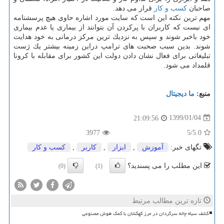
صاحبان
كسب و كار
قرار می دهد.
مهم ترین نكته این است كه سایت مورد اشاره حاوی هیچ پرسشنامه
ای نیست كه كاربران با پركردن آن بتوانند از بیماری یا عدم بیماری
خود باخبر شوند و سپس به نزدیك ترین مركز درمانی به خود هدایت
شوند. بدین سبب صحبت های ترامپ دراین زمینه بیشتر یك ژست
تبلیغاتی برای فعال نشان دادن دولت این كشور برای مقابله با كرونا
قلمداد می شود.
منبع:
ما دیجیتال
1399/01/04
21:09:56
3977
/5
5.0
تگهای خبر:
آموزش
,
ابزار
,
كاربر
,
كسب و كار
این مطلب را می پسندید؟
(0)
(1)
تازه ترین مطالب مرتبط
کشف سیاه چاله سرگردان در مرز کهکشان با کمک هوش مصنوعی