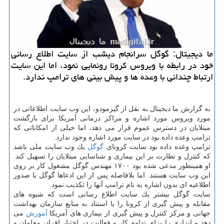
ما دیجیتال: گوگل سرانجام دیشب از سایت اطلاع رسانی
خود در رابطه با ویروس كرونا رونمایی نمود، اما این سایت
ارتباط چندانی با وعده ها و پیش بینی های ترامپ ندارد.
به گزارش ما دیجیتال به نقل از گیزمودو، این وب سایت اطلاعاتی در
مورد ویروس مورد اشاره و مراكز درمانی آمریكا برای بازگشت
مبتلایان در دسترس عموم قرار می دهد، اما خیلی از امكاناتی كه
ترامپ وعده داده بود در سایت مورد اشاره وجود ندارد.
ترامپ وعده داده بود سایت كرونای
گوگل
یك وب سایت ملی باشد
كه كنترل و نظارت بر این بیماری و شناسایی مبتلایان را تسهیل كند.
او همینطور مدعی شده بود ۱۷۰۰ مهندس گوگل مشغول كار بر روی
این وب سایت هستند. اما بلافاصله پس از این ادعاها گوگل با صدور
اطلاعیه ای بدون اشاره به نام ترامپ آنها را تكذیب نمود.
سایت گوگل بیشتر یك سایت اطلاع رسانی است كه شیوه های
مقابله و پیش گیری از كرونا را با استناد به منابع سازمان بهداشت
جهانی و مركز كنترل و پیش گیری از بیماری های آمریكا
آموزش
می
دهد و ابزاری را برای تداوم كار و فعالیت در اختیار افراد، معلمان و