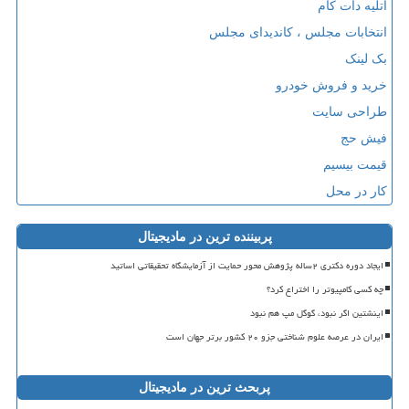
آتلیه دات کام
انتخابات مجلس ، کاندیدای مجلس
بک لینک
خرید و فروش خودرو
طراحی سایت
فیش حج
قیمت بیسیم
کار در محل
پربیننده ترین در مادیجیتال
ایجاد دوره دکتری ۲ساله پژوهش محور حمایت از آزمایشگاه تحقیقاتی اساتید
چه کسی کامپیوتر را اختراع کرد؟
اینشتین اگر نبود، گوگل مپ هم نبود
ایران در عرصه علوم شناختی جزو ۲۰ کشور برتر جهان است
پربحث ترین در مادیجیتال