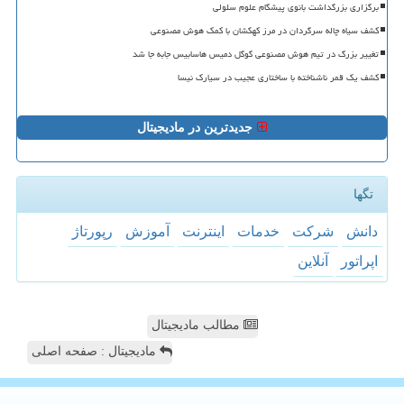
برگزاری بزرگداشت بانوی پیشگام علوم سلولی
کشف سیاه چاله سرگردان در مرز کهکشان با کمک هوش مصنوعی
تغییر بزرگ در تیم هوش مصنوعی گوگل دمیس هاسابیس جابه جا شد
کشف یک قمر ناشناخته با ساختاری عجیب در سیارک نیسا
جدیدترین در مادیجیتال
تگها
دانش
شركت
خدمات
اینترنت
آموزش
رپورتاژ
اپراتور
آنلاین
مطالب مادیجیتال
مادیجیتال : صفحه اصلی