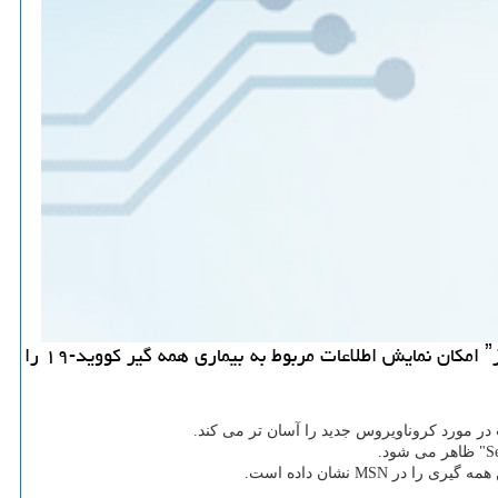
به گزارش ما دیجیتال به گزارش لیزر تگ شركت مایكروسافت در جدیدترین به روزرسانی سیستم عامل محبوب خود یعنی ˮویندوزˮ امكان نمایش اطلاعات مربوط به بیماری همه گیر كووید-۱۹ را