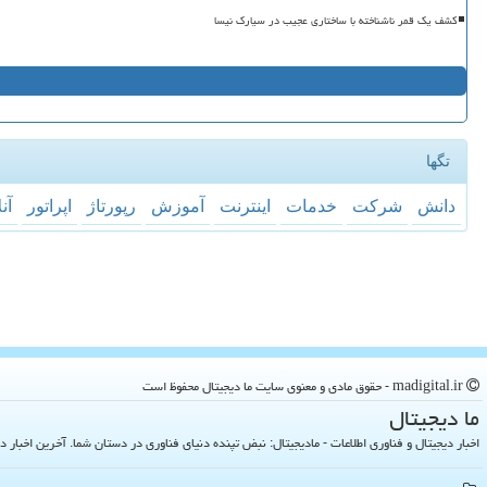
کشف یک قمر ناشناخته با ساختاری عجیب در سیارک نیسا
تگها
دانش
شركت
خدمات
اینترنت
آموزش
رپورتاژ
اپراتور
آن
madigital.ir - حقوق مادی و معنوی سایت ما دیجیتال محفوظ است
ما دیجیتال
اخبار دیجیتال و فناوری اطلاعات - مادیجیتال: نبض تپنده دنیای فناوری در دستان شما. آخرین اخبار دنیای تکنولوژی 