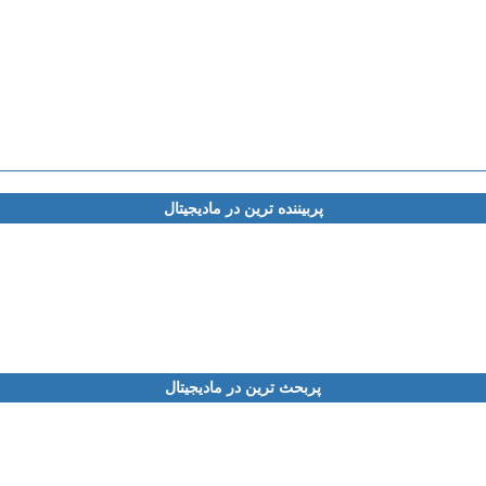
پربیننده ترین در مادیجیتال
پربحث ترین در مادیجیتال