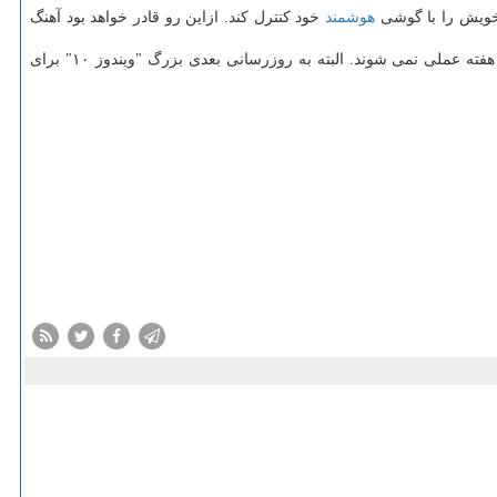
 خویش را با گوشی
هوشمند
خود کنترل کند. ازاین رو قادر خواهد بود آهنگ
امروز مایکروسافت این به روزرسانی را برای گروهی برگزیده از کاربران معروف به "Windows Insiders" عرضه می کند، اما برخی تغییرات تا اواخر هفته عملی نمی شوند. البته به روزرسانی بعدی بزرگ "ویندوز ۱۰" برای