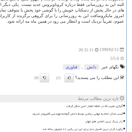
البته این به روزرسانی فقط درباره کروناویروس جدید نیست. یکی دیگر
های در حال پخش از دسکتاپ خویش را با گوشی خود پخش یا متوقف نماید. حت
عموم، تقریباً نزدیک است و انتظار می رود در همین ماه مه ارائه شود.
1399/02/12
20:31:11
/5
5.0
تگهای خبر:
دانش
,
فناوری
این مطلب را می پسندید؟
(0)
(1)
تازه ترین مطالب مرتبط
آلیاژی عجیب که در لحظه انفجار اتمی شکل گرفت
کسب مدال اتحادیه جهانی ریاضی توسط دانش آموخته مهندسی کامپیوتر شریف
راز بزرگ ترین الماس های جهان
رکورد گران ترین فسیل دنیا برای این تی رکس ۶۷ میلیون ساله شد