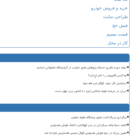
خرید و فروش خودرو
طراحی سایت
فیش حج
قیمت بیسیم
کار در محل
ایجاد دوره دکتری ۲ساله پژوهش محور حمایت از آزمایشگاه تحقیقاتی اساتید
چه کسی کامپیوتر را اختراع کرد؟
اینشتین اگر نبود، گوگل مپ هم نبود
ایران در عرصه علوم شناختی جزو ۲۰ کشور برتر جهان است
برگزاری بزرگداشت بانوی پیشگام علوم سلولی
کشف سیاه چاله سرگردان در مرز کهکشان با کمک هوش مصنوعی
تغییر بزرگ در تیم هوش مصنوعی گوگل دمیس هاسابیس جابه جا شد