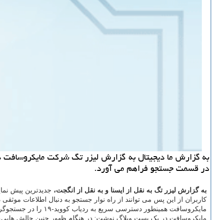
در قسمت جستجو فراهم می آورد.
به گزارش لیزر تگ به نقل از ایسنا و به نقل از انگجت،
جدیدترین پیش نمایش ویندوز ۱۰ شامل برخی از خصوصیت ها است که یافتن جدید ترین اطل
کاربران از این پس می توانند از راه نوار جستجو به دنبال اطلاعات موثقی در مورد این ب
مایکروسافت همینطور دسترسی سریع به ردیاب کووید-۱۹ را در جستجوگر "بینگ" اضافه کرده و یک ماژول جدید در ویندوز ۱۰ آخرین اخبار مربوط به این همه گیری را در MSN نشان داده است.
مایکروسافت در یک پست وبلاگ نوشت: در هنگام ظهور چنین چالش هایی، م