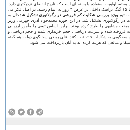
سته، اولویت استفاده با بسته ای است که تاریخ انقضای نزدیکتری دارد.
اما به صورت کلی، بسته های اینترنت هدیه، شبانه خالص و چندکاربره اولویت مصرف بالاتری دارند.- یک مشترک می گوید: بسته ۷.۵ گیگی بین المللی با ۱۵ گیگ ترافیک داخلی در عرض ۳ روز به اتمام رسید. در اصل فکر می
تیم ویژه بررسی شکایت کم فروشی در رگولاتوری تشکیل شد
حال به
ت در رگولاتوری تشکیل شد. در این حوزه محمدجواد آذری جهرمی وزیر
مبحث مشابهی را طرح کرده بودند. براین اساس تیمی را مأمور ارزیابی
رعت فروخته شده و سرعت دریافتی، حجم خریداری شده و حجم دریافتی و
همینطور رعایت نکردن تعرفه های ترجیحی برای سایت های داخلی و پیام رسانهای بومی از جانب اپراتورها، مبحث را به صورت سریع در سامانه ثبت و پاسخگویی به شکایات ۱۹۵ ثبت کنند. علی ربیعی سخنگوی دولت هم گفته
ا و مبالغی که هزینه کرده اند به آنان بازپرداخت می شود.