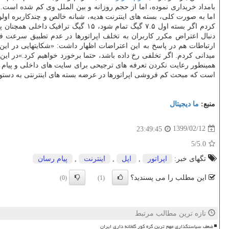
بامداد خریداری نموده، اما از حجم روزانه و بین الملل وی کم شده است.
کردم اگر بسته اول ۷.۵ گیگ تمام شود، ۱۵ گیگ ترافیک داخلی همچنان پابرجا می باشد. اما گویا از شیوه دزدی سر در نمی آورم و کلاه سرم رفته است.
دنبال اعتراض مکرر کاربران به تخلف اپراتورها در عدم تطبیق سرعت 
ارتباطات هم در پاسخ به این اعتراضات اظهار داشت: «شکایتهایی در ای
میدانی کردم. اگر تخلفی رخ داده باشد، حتما برخورد خواهیم کرد.»در
است که مبحث کم فروشی اپراتورها در عرضه بسته های اینترنتی به دستور و
منبع:
ما دیجیتال
1399/02/12
23:49:45
/5
5.0
تگهای خبر:
اپراتور
,
اپل
,
اینترنت
,
پیام رسان
این مطلب را می پسندید؟
(0)
(1)
تازه ترین مطالب مرتبط
ضعف سیاستگذاری مهم ترین گره کور گلخانه داری ایران