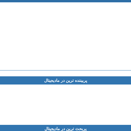
پربیننده ترین در مادیجیتال
پربحث ترین در مادیجیتال