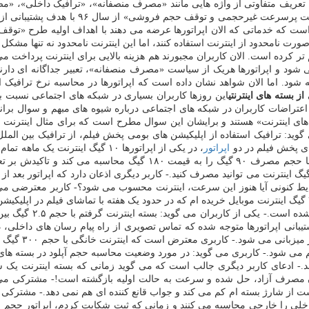
 تعریف متفاوتی از واژه هایی مانند «مصرف منصفانه»، «ترافیک داخلی»، «مص
مصوبه «ارائه اینترنت پرسرعت غیرح
 است که خدماتی که الان اپراتورها عرضه می دهند با اهداف اولیه طرح «توق
صورت نامحدود از اینترنت استفاده کنند، اما این اینترنت نامحدود نه تنها مش
تر کرده است. الان کاربران مجبورند هم هزینه بالایی برای اینترنت پرداخت 
ود و اپراتورها هریک از سیاست «مصرف منصفانه»، تعبیر جداگانه ای دارند.
ه شود. اما الان شواهد نشان داده است که اپراتورها در محاسبه نرخ ترافیک 
ز بسته های اینترنتی
این روزها کاربران بسیاری در شبکه های اجتماعی نسبت به 
ز اعتراضات کاربران در شبکه های اجتماعی درباره شیوه های مبهم و سوال برانگ
: ترافیک استفاده از اپلیکیشن های بومی پخش فیلم، از ترافیک بین الملل 
های پخش فیلم در دو
اپراتور
می شود.- یک کاربر این سوال را دارد که چرا اپراتور نرخ بسته اینترنت 
رت شفاف به کاربر بگوید که با این مبلغ که پرداخت می کنید، تنها ۹۰ گیگ اینترنت می توانید مصرف کنید.- کاربر 
اینجاست که در شرایط کنونی آیا هنوز این سرعت، اینترنت محسوب می شود؟- کاربر م
شده را کاهش داده و وی دستش به جایی بند نیست.- کاربری می گوید: ۳۶ گیگ اینترنت موبایل خریده ام که در حدود یک
 پشتیبانی اپراتورها متوجه شده که تماس تصویری از راه پیام رسان های داخلی
ی شده اش، بدون هیچگونه استفاده ای هر روز حدود ۱ گیگ کم می شود.- کاربری می گوید: در مورد وضعیت محاس
.- ادعای کاربر دیگری جالب است که می گوید زمانی که بسته اینترنت یک 
است از شارژ بسته ام کم می کند و جواب قانع کننده ای هم نمی دهد.- مشترکی 