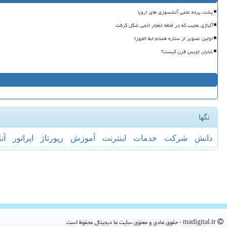
پشت پرده علمی آتشسوزی های اروپا
آلیاژی عجیب که در لحظه انفجار اتمی شکل گرفت
اولین تصویر از ستاره همدم ابط الجوزا
شایان اویس قرن کیست؟
تگها
دانش
شركت
خدمات
اینترنت
آموزش
رپورتاژ
اپراتور
آن
madigital.ir - حقوق مادی و معنوی سایت ما دیجیتال محفوظ است