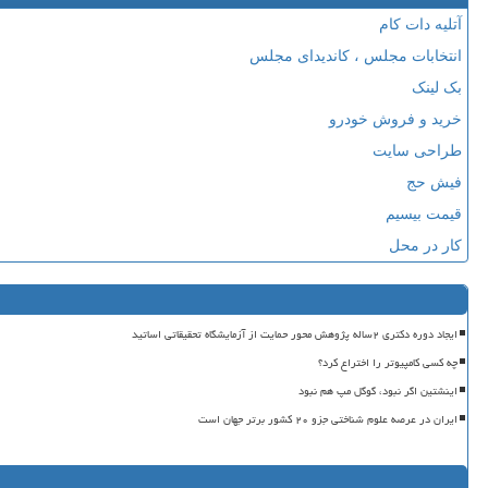
آتلیه دات کام
انتخابات مجلس ، کاندیدای مجلس
بک لینک
خرید و فروش خودرو
طراحی سایت
فیش حج
قیمت بیسیم
کار در محل
ایجاد دوره دکتری ۲ساله پژوهش محور حمایت از آزمایشگاه تحقیقاتی اساتید
چه کسی کامپیوتر را اختراع کرد؟
اینشتین اگر نبود، گوگل مپ هم نبود
ایران در عرصه علوم شناختی جزو ۲۰ کشور برتر جهان است