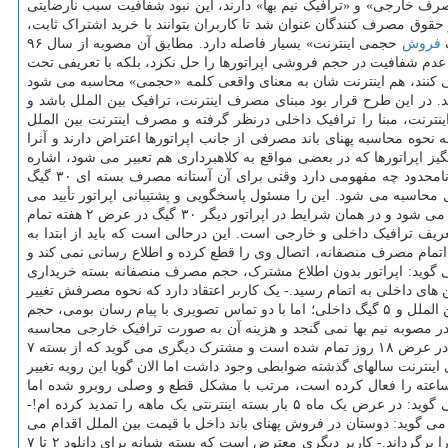
رف خارجی» و «ترافیک نیم بها» دارند، این نبود شفافیت سبب نارضایتی
جمی و توقف حجم فروشی» از سال ۹۶ با هدف پشتیبانی از حقوق مصرف کنندگان عنوان شد تا کاربران بتوانند با خرید اشتراک ثابت،
ف
فروش
حجمی اینترنت» بسیار فاصله دارد. مطابق آن مصوبه از سال ۹۶
کل عدم شفافیت در حجم فروشی اپراتورها را حل نکرد، بلکه با تعریفی تحت
می کنند، هم اینترنت شان به معنای واقعی کلمه «حجمی» محاسبه می شود
 در این طرح قرار بود مبنای مصرف اینترنت، ترافیک بین الملل باشد و
اینترنت، مبنا را ترافیک داخلی درنظر گرفته و مصرف اینترنت بین الملل
نحوه محاسبه پهنای باند مصرفی از جانب اپراتورها اعتراض دارند و آنرا
یز اپراتورها که در بعضی مواقع به کلاهبرداری هم تعبیر می شود، اشاره
می کنیم: - کاربران بسیاری معترض به «تعریف ترافیک نامحدود در بسته های اینترنت» هستند و برایشان این سوال مطرح است که برای مثال اینترنت نامحدود چه مفهومی دارد وقتی برای آن آستانه مصرف بسته ای ۳۰ گیگ
محاسبه می شود. این را مسئول پاسخگویی و پشتیبانی اپراتور تأیید می
، در یکی از اپراتورها ۱۰ گیگ اینترنت یک ماهه تمام می شود و در همان شرایط در اپراتور دیگر ۳۰ گیگ در عرض ۲ هفته تمام
با حجم مصرف ۹۰ گیگ را به قیمت ۱۸۰ گیگ محاسبه می کند و تاکیدش بر تعریف ترافیک داخلی و خارجی است. این درحالی است که باید از ابتدا به
دیگری اذعان دارد که اپراتور بعد از اتمام مصرف منصفانه، اتصال وی را قطع کرده و اطلاع رسانی نمی کند و
عترضی می گوید: اپراتور بدون اطلاع مشترک، حجم مصرف منصفانه بسته خریداری
 هفته با تماشای فیلم در اپلیکیشن های داخلی به اتمام رسید.- یک کاربر اعتقاد دارد که نحوه مصرفش تغییر
خاصی نکرده اما سرعت تمام شدن اینترنت وی حداقل ۵۰ درصد افزوده شده است.- یکی از کاربران می گوید: بسته اینترنت گرفتم با حجم ۲.۵ گیگ بین الملل و ۵ گیگ داخلی؛ اما با دو تماس تصویری با پیام رسان بومی، حجم
، در مصوبه نیم بها نمی گنجد و هزینه آن به صورت ترافیک خارجی محاسبه
می شود و به نظر می آید هاست پیام رسان های داخلی، در خارج از کشور میزبانی می شود.- کاربری معترض است که اینترنت خانگی با حجم ۳۰۰ گیگ در عرض ۱۸ روز تمام شده است و مشترک دیگری می گوید که از بسته ۷
به حجم آپلود در بسته های اینترنت سالهای گذشته ضوابطی وجود داشت اما الان گویا این رویه تغییر
ساعته را فعال کرده است، مرتب با مشکل قطع و وصلی روبرو شده اما
زمانی که یک ساعت به اتمام رسیده، مشکل کیفیت اینترنت وی در زمان مصرف آزاد، حل شده و سرعت به حالت اولیه بازگشته است!- مشترکی می گوید: در عرض یک ماه ۵ بار بسته اینترنتی یک ماهه را تمدید کرده ام!-
می گوید: دوستان در فروش پهنای باند داخل با قیمت بین الملل اقدام می
محاسبه کردم و متوجه شده ام حجم داخلی را خارجی محاسبه می کنند و زمانی که ثبت شکایت کردم، اپراتور حجم را برگرداند.- کاربر دیگری معترض است که بسته شبانه برای دانلود ۲ تا ۷