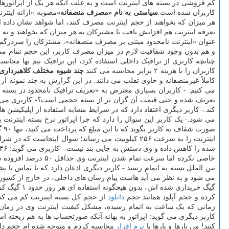
کم فروشی در بسته های اینترنت است و به علت آنکه هر یک از اپراتورها
کاربران شده است.
سیاستی به نام «مصرف منصفانه»
هر میزان که بخواهند از حجم اینترنت مصرف کنند، اما شواهد نشان داده
تعرفه اینترنت هم افزایش یافت تا مشترکان به هر میزان که بخواهند و به 
عنوان «اینترنت نامحدود مبتنی بر مصرف منصفانه»، مشترکان را سردرگم 
و هم بدون وجود شفافیت لازم در میزان مصرف کاربر، این حجم تمام می ش
چنانچه کاربری از ترافیک داخلی استفاده کرد، این ترافیک نیم بها محاسب
کاربران را با هزینه ۲ برابر محاسبه می کنند.
چند شیوه مختلف کلاهبرداری ا
کاملاً غیرمنصفانه و حاوی تقلب می دانند. در این گزارش به چند نمونه ا
تعریف شده و حتی قیمت آن گران تر از بسته حجمی است؟- کاربری می گوید
کند.- کاربر دیگری اعتقاد دارد که در شرایط مشابه استفاده از اپلیکیشن 
صو
اینترنت را به سرعت ۲۵۶ کیلوبیت می رساند؛ سوال 
بین الملل بسته به اتمام رسید.- کاربر دیگری اذعان دارد که با تماس با
گیگ خریدار
کرده و حجم آپلود همانند حجم
دانلود
از حجم کل بسته اینترنت کم می کند
کاربر دیگری می گوید: اپراتور به بهانه آنکه صورتحساب ها به هم ریخته 
کنند! من بارها و بارها با
نرم افزار