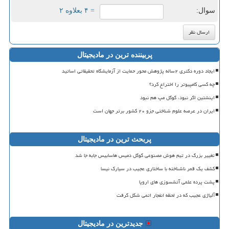
سوال:
= ۴ بعلاوه ۲
پربیننده ترین در مادیجیتال
ایجاد دوره دکتری ۲ساله پژوهش محور حمایت از آزمایشگاه تحقیقاتی اساتید
چه کسی کامپیوتر را اختراع کرد؟
اینشتین اگر نبود، گوگل مپ هم نبود
ایران در عرصه علوم شناختی جزو ۲۰ کشور برتر جهان است
پربحث ترین در مادیجیتال
تغییر بزرگ در تیم هوش مصنوعی گوگل دمیس هاسابیس جابه جا شد
کشف یک قمر ناشناخته با ساختاری عجیب در سیارک نیسا
پشت پرده علمی آتشسوزی های اروپا
آلیاژی عجیب که در لحظه انفجار اتمی شکل گرفت
جدیدترین در مادیجیتال