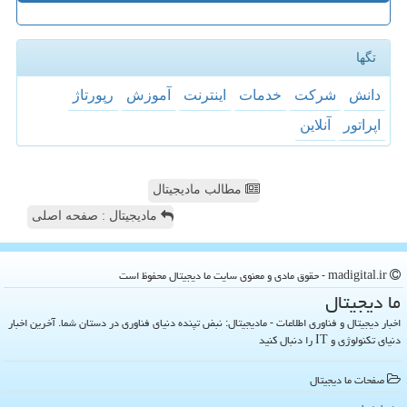
تگها
دانش
شركت
خدمات
اینترنت
آموزش
رپورتاژ
اپراتور
آنلاین
مطالب مادیجیتال
مادیجیتال : صفحه اصلی
madigital.ir - حقوق مادی و معنوی سایت ما دیجیتال محفوظ است
ما دیجیتال
اخبار دیجیتال و فناوری اطلاعات - مادیجیتال: نبض تپنده دنیای فناوری در دستان شما. آخرین اخبار
دنیای تکنولوژی و IT را دنبال کنید
صفحات ما دیجیتال