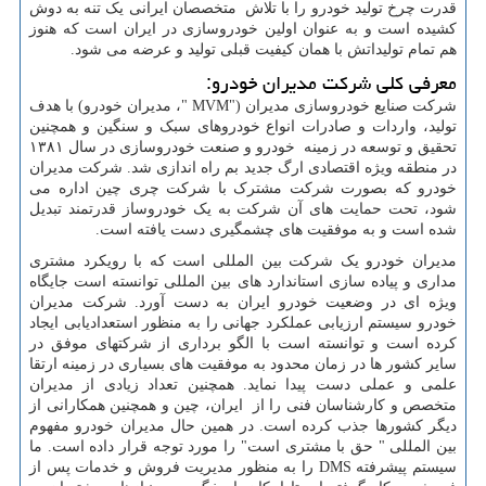
قدرت چرخ تولید خودرو را با تلاش متخصصان ایرانی یک تنه به دوش
کشیده است و به عنوان اولین خودروسازی در ایران است که هنوز
هم تمام تولیداتش با همان کیفیت قبلی تولید و عرضه می شود.
معرفی کلی شرکت مدیران خودرو:
شرکت صنایع خودروسازی مدیران ("
MVM
"، مدیران خودرو) با هدف
تولید، واردات و صادرات انواع خودروهای سبک و سنگین و همچنین
تحقیق و توسعه در زمینه خودرو و صنعت خودروسازی در سال ۱۳۸۱
در منطقه ویژه اقتصادی ارگ جدید بم راه اندازی شد. شرکت مدیران
خودرو که بصورت شرکت مشترک با شرکت چری چین اداره می
شود، تحت حمایت های آن شرکت به یک خودروساز قدرتمند تبدیل
شده است و به موفقیت های چشمگیری دست یافته است.
مدیران خودرو یک شرکت بین المللی است که با رویکرد مشتری
مداری و پیاده سازی استاندارد های بین المللی توانسته است جایگاه
ویژه ای در وضعیت خودرو ایران به دست آورد. شرکت مدیران
خودرو سیستم ارزیابی عملکرد جهانی را به منظور استعدادیابی ایجاد
کرده است و توانسته است با الگو برداری از شرکتهای موفق در
سایر کشور ها در زمان محدود به موفقیت های بسیاری در زمینه ارتقا
علمی و عملی دست پیدا نماید. همچنین تعداد زیادی از مدیران
متخصص و کارشناسان فنی را از ایران، چین و همچنین همکارانی از
دیگر کشورها جذب کرده است. در همین حال مدیران خودرو مفهوم
بین المللی " حق با مشتری است" را مورد توجه قرار داده است. ما
سیستم پیشرفته
DMS
را به منظور مدیریت فروش و خدمات پس از