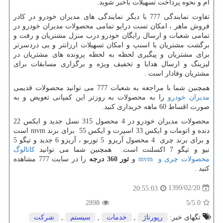
ام و نحوه پرداخت تسهیلات باخبر شوید.
تفاوت نمایندگی 777 با دیگر نمایندگی های مدیران خودرو در کادر
فروش ماهر ، امکان تست درایو تمامی محصولات مدیران خودرو در
تمامی شعبات و ارسال رایگان خودرو درب منزل مشتریان و رفت و
برگشت مشتریان با اسنپ و امکان تسهیلات ارزانتر و بی دردسرتر
برای مشتریان و پیگیری لحظه به لحظه پرونده های مشتریان در
لیزینگ و ارسال هدایا و تخفیف ویژه و برگزاری مسابقات برای
مشتریان وفادار است .
همچنین شما با مراجعه به شعبات 777 می توانید محصولات قدیمی
مدیران خودرو
را به محصولات به روزتر این کمپانی تعویض و به
صورت اقساط 60 ماهه خریداری کنید.
محصولات مدیران خودرو در 4 محصول 315 نسل جدید و ایکس 22
دنده و اتومات و ایکس 33 اسپرت و ایکس 55 برای برند
mvm
است
و برای برند چری 4 محصول آریزو 5 توربو ، آریزو 6 جدید و تیگو 5
نیو و تیگو 7 اکسلنت است.
همچنین شما می توانید
کاتالوگ
محصولات چری و
mvm
و
تور 360 درجه
را در سایت 777 مشاهده
کنید .
1399/02/20
20:55:03
2898
/5
5.0
تگهای خبر:
رپورتاژ
,
خدمات
,
سیستم
,
شركت