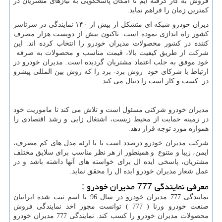
فروش به کار گرفته ایم تا امکان پاسخگویی به نیازهای مشتریان در
کمترین زمان را فراهم نماید.
دیران خودرو شبکه ای متشکل از بیش از ۱۴۰ نمایندگی در سرتاسر
کشور راه اندازی نموده است. تاکنون بیش از دویست هزار مصرف
کننده در کشور محصولات مدیران خودرو را انتخاب کرده اند. این
شرکت از طریق کیفیت بالا، قیمت مناسب و محصولات به صرفه
خود موفق به جلب اعتماد مشتریان گردیده است. مدیران خودرو در
ارتباط با شرکای خود روش برد- برد را که روش بین المللی پیشرو
در کسب و کار است را دنبال می کند.
مدیران خودرو شرکتی مسئول است و تلاش می کند تا ماموریت خود
در زمینه حمایت از محیط زیست، اشتغال زایی و رشد اقتصادی را
همواره مورد توجه قرار دهد.
شرکت مدیران خودرو درصدد است تا با ارئه مدل های کم مصرف،
ایمن، زیبا و متنوع و همینطور از هر نظر مناسب برای سلایق مختلف
مشتریان، پاسخی ایده ال برای خواسته های آنها داشته باشد و در
عمل شعار مدیران خودرو ایده ال را محقق نماید.
معرفی نمایندگی 777 مدیران خودرو :
نمایندگی 777 مدیران خودرو در سال 96 با اسم ثبت شده ایرانیان
صنعت خودرو ورنا ( 777 ) توانست مجوز اخذ نمایندگی فروش
محصولات مدیران خودرو را کسب کند. نمایندگی 777 مدیران خودرو