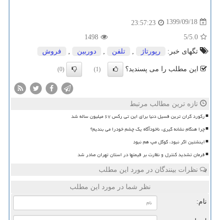
1399/09/18
23:57:23
1498
/5
5.0
تگهای خبر:
رپورتاژ
,
تلفن
,
دوربین
,
فروش
این مطلب را می پسندید؟
(0)
(1)
تازه ترین مطالب مرتبط
رکورد گران ترین فسیل دنیا برای این تی رکس ۶۷ میلیون ساله شد
چرا هنگام نشانه گیری، ناخودآگاه یک چشم خودرا می بندیم؟
اینشتین اگر نبود، گوگل مپ هم نبود
فرمان تشدید کنترل و نظارت بر قیمتها در استان تهران صادر شد
نظرات بینندگان در مورد این مطلب
نظر شما در مورد این مطلب
نام: