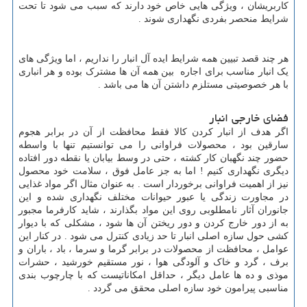
کاربریشان ، ویژگی هایی خاص خود دارند که سبب می شود تا تحت
شرایط منحصر بفردی نگهداری شوند .
هر چند قصد تبیین همه شرایط ایده آل انبار را نداریم ، اما ویژگی های
یک انبار مناسب برای اجاره بین همه آن ها مشترک بوده و هر انباری
با هر خصوصیتی مستلزم داشتن آن ها می باشد .
فضای خارجی انبار
اگر هدف از انبار کردن کالا فقط محافظت از آن در برابر هجوم
سارقین بود ، محصولات فراوانی را می توانستیم تنها با واسطه
حضور چند نگهبان کار کشته ، حتی در وسط بیابان یا نقطه دور افتاده
دیگری نگهداری کنیم ! اما به جز عامل فوق ، سلامت خود محصول
نیز از اهمیت فراوانی برخوردار است . به عنوان مثال اگر مواد غذایی
در مجاورت زندگی یا عبور حیوانات مختلف نگهداری شده و این
جانوران آثار نامطلوبی روی این مواد بگذارند ، شاید کارفرما مجبور
به از دور خارج کردن و دور ریختن آن ها شود ، مشکلی که با دیوار
کشی حول سازه اصلی انبار تا حد زیادی کنترل می شود . در کنار این
عوامل ، محافظت از محصولات در برابر گرما و سرما ، باد ، باران و
برف ، گرد و خاک و آلودگی هوا ، نور مستقیم خورشید ، حشرات
موذی و ده ها عامل دیگر ، حداقل امکاناتیست که با چارچوب بندی
مناسبی پیرامون خود سازه اصلی محقق می گردد .