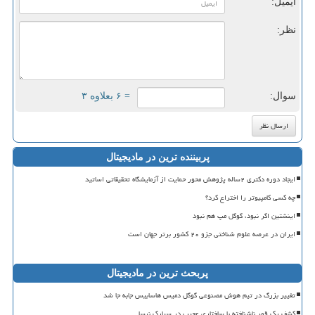
ایمیل:
نظر:
سوال:
= ۶ بعلاوه ۳
پربیننده ترین در مادیجیتال
ایجاد دوره دکتری ۲ساله پژوهش محور حمایت از آزمایشگاه تحقیقاتی اساتید
چه کسی کامپیوتر را اختراع کرد؟
اینشتین اگر نبود، گوگل مپ هم نبود
ایران در عرصه علوم شناختی جزو ۲۰ کشور برتر جهان است
پربحث ترین در مادیجیتال
تغییر بزرگ در تیم هوش مصنوعی گوگل دمیس هاسابیس جابه جا شد
کشف یک قمر ناشناخته با ساختاری عجیب در سیارک نیسا