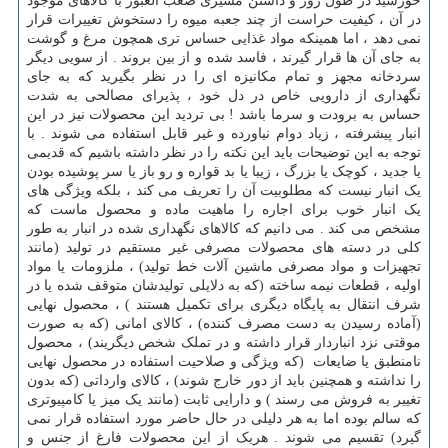
خورشید در طول روز و داشتن مسیری صعب العبور با کالاهای موجود
در آن ، کیفیت حراست از چند جعبه میوه را دستخوش تغییرات قرار
نمی دهد ، اما همینکه مواد غذایی حساس تری همچون مرغ و گوشت
به جای آن ها قرار گیرند ، فاسد شده و از بین بروند . از سویی دیگر
سردخانه مجهز و تمام مکانیزه ای را در نظر بگیرید که به جای
نگهداری از دارویی خاص در دل خود ، پذیرای مصالحی به شدت
حساس به برودت و سرما باشد ! بی تردید این محصولات نیز در این
انبار پیشرفته ، زیاد دوام نیاورده و غیر قابل استفاده می شوند . با
توجه به این توضیحات باید این نکته را در نظر داشته باشیم که قدیمی
یا جدید ، کوچک یا بزرگ ، زیبا یا بد قواره و رو باز یا سر پوشیده بودن
یک انبار نیست که مطلوبیت آن را تعریف می کند ، بلکه ویژگی های
یک انبار خوب برای اجاره را ماهیت ماده و محصول ماست که
مشخص می کند . می دانیم که کالاهای نگهداری شده در انبار به طور
کلی در دسته های محصولات مصرفی غیر مستقیم در تولید (مانند
تجهیزات و مواد مصرفی ماشین آلات خط تولید) ، ملزومات یا مواد
اولیه ، قطعات نیمه ساخته (که به دلایلی تولیدشان متوقف شده یا در
شرف انتقال به پایگاه دیگری برای تکمیل هستند ) ، محصول نهایی
(آماده رسیدن به دست مصرف کننده) ، کالای امانی (که به صورت
موقتی نزد انباردار قرار داشته و در تملک شخص دیگریند) ، محصول
نامنطبق یا ضایعات (که ویژگی و صلاحیت استفاده در محصول نهایی
را نداشته و همچنین باید از دور خارج شوند) ، کالای وارداتی (که بدون
تغییر به فروش می رسند ) و دارایی ثابت (مانند یک میز یا کامپیوتری
که سالم بوده اما به هر دلیلی در حال حاضر مورد استفاده قرار نمی
گیرد) تقسیم می شوند . هریک از این محصولات فارغ از جنس و