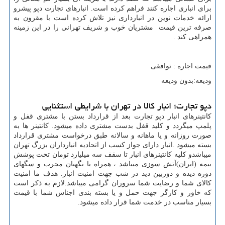
برای انباری اجاره کنند فراهم کرده است. انبارهای تجارت دپو پیشرو
ارائه خدمات نوین در انبارداری نیز تلاش کرده است با مقرون به
صرفه ترین قیمت مشتریان خوب و شریف تهرانی را در این زمینه
همراهی کند .
قیمت اجاره : توافقی
ودیعه:بدون ودیعه
دپو تجارت؛ انبار کالا در تهران با شرایطی استثنایی
کانتینرهای انبار دپو تجارت بعد از قرارداد بستن با مشتری قفل و
پلمپ میگردد و کلید قفل بدست مشتری داده میشود. کانتینر ها به
صورت روزانه و یا ماهانه و سالانه طبق درخواست مشتری قرارداد
بسته میشود .انبار دارای جواز کسب از اتحادیه انبارداران بزرگ تهران
میباشدو کلیه کانتینرهای انبار تا سقف سه میلیارد تومان تحت پوشش
بیمه (ایران)آتش سوزی میباشد ، همراه با نگهبان مجرب و سگهای
دوره دیده و دوربین دید در شب جهت امنیت انبار. هدف ما امنیت
کالای شما و رضایت شما سروران گرامی میباشد.لازم به ذکر است
که خاور و کارگر جهت حمل و یا بسته بندی اجناس شما با قیمت
بسیار مناسب در خدمت شما قرار داده میشود.