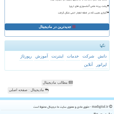
پشت پرده علمی آتشسوزی های اروپا
آلیاژی عجیب که در لحظه انفجار اتمی شکل گرفت
جدیدترین در مادیجیتال
تگها
دانش
شركت
خدمات
اینترنت
آموزش
رپورتاژ
اپراتور
آنلاین
مطالب مادیجیتال
مادیجیتال : صفحه اصلی
madigital.ir - حقوق مادی و معنوی سایت ما دیجیتال محفوظ است