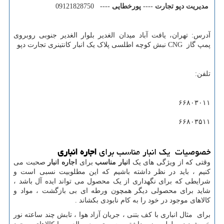
مدیریت دپو تجارت
----
پورخطایی
---- 09121828750
آدرس: تهران، یافت آباد میدان الغدیر بلوار الغدیر جنوبی روبروی
پمپ گاز
CNG
نبش کوچه اطلسی پلاک یک انبار کانتینری تجارت دپو
تلفن:
۶۶۸۰۳۰۱۱
۶۶۸۰۳۵۱۱
خصوصیات یک انبار مناسب برای
اجاره
انباری
وقتی که از ویژگی های یک
انبار مناسب
برای
اجاره انبار
صحبت می
کنیم ، باید در نظر داشته باشیم که این مطلوبیت نسبی است و
شرایطی که برای نگهداری از یک محصول می تواند ایده آل باشد ،
شاید برای محصولی دیگر همچون ورطه ای بی بازگشت ، مواد و
کالاهای موجود در خود را به کام نابودی بکشاند .
برای مثال انباری با کف بتنی ، جریان آزاد هوا ، تابش چند ساعته نور