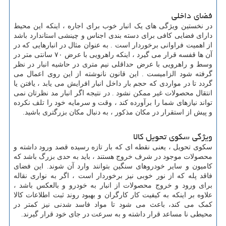
فضای داخلی
در نخستین ویژگی های یک انبار خوب برای اجاره ، اینکه این محیط
دارای فضایی کافی برای دسته بندی اجناس و چینشی استاندارد باشد
از اهمیت فراوانی برخوردار است . به عنوان مثال در انبارهایی که در
آن ها قفسه قرار می گیرد ، اینکه راهرویی با عرض ۷۰ سانتی متر در
وسط و راهرویی با عرض حداقلی نیم متری در حاشیه انبار در نظر
گرفته شود الزامیست . این قانون نانوشته از این روی اعمال می
گردد تا در مواردی که حجم بار داخل انبار افرایش می یابد ، یافتن یا
انتقال محصولات غیر ممکن نشود . در نتیجه اگر انبار مد نظرتان نمی
تواند نیازهای شما را برآورده کند ، وقت و سرمایه خود را تلف نکرده
و پیش از استقرار در مکان مذکور ، به دنبال مکان بزرگتری باشید.
ویژگی سکوی تحویل کالا
سکوی تحویل ، یعنی نقطه ای که بار تازه رسیده قصد ورود داشته و
محصولات موجود در شرف خروج هستند ، باید به حدی بزرگ باشد که
کامیون و سایر خودروهای سنگین بتوانند وارد آن شوند. این فضای
فاقد پله که از نور خوبی نیز برخوردار است ، اگر به نواری نقاله
برای ورود و خروج محصولات از انبار به خودرو و بالعکس باشد ،
علاوه بر اینکه به کیفیت کار کارگران و بهبود روند ثبت اطلاعات کالا
کمک می کند، باعث می شود تا مواد فاسد شدنی نیز کمتر در
محیطی نا مساعد قرار داشته و به سرعت در جای خود قرار گیرند.