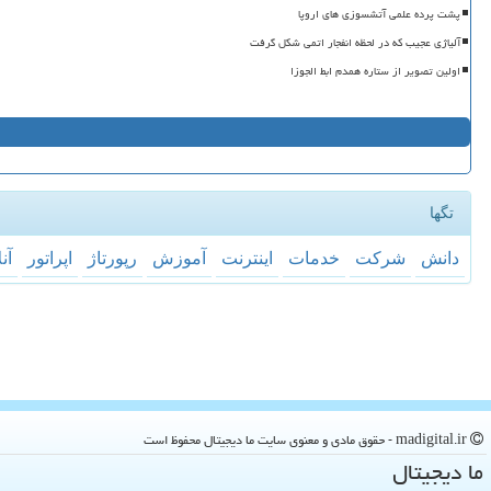
پشت پرده علمی آتشسوزی های اروپا
آلیاژی عجیب که در لحظه انفجار اتمی شکل گرفت
اولین تصویر از ستاره همدم ابط الجوزا
تگها
دانش
شركت
خدمات
اینترنت
آموزش
رپورتاژ
اپراتور
آن
madigital.ir - حقوق مادی و معنوی سایت ما دیجیتال محفوظ است
ما دیجیتال