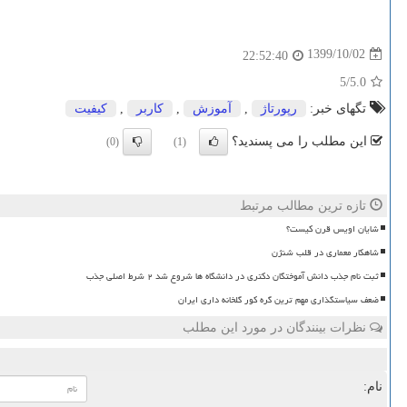
1399/10/02
22:52:40
/5
5.0
تگهای خبر:
رپورتاژ
,
آموزش
,
كاربر
,
كیفیت
این مطلب را می پسندید؟
(0)
(1)
تازه ترین مطالب مرتبط
شایان اویس قرن کیست؟
شاهکار معماری در قلب شنژن
ثبت نام جذب دانش آموختگان دکتری در دانشگاه ها شروع شد ۲ شرط اصلی جذب
ضعف سیاستگذاری مهم ترین گره کور گلخانه داری ایران
نظرات بینندگان در مورد این مطلب
نام: