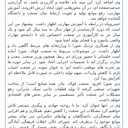
وی اضافه کرد: این سند باید خلاصه و کاربردی باشد، نه گزارشی
چندصدصفحه ای؛ در آن محورهایی چون ایجاد ارزش افزوده، آموزش
مهارتی، رفع موانع تولید و تقویت ارتباط میان صنعت و دانشگاه
گنجانده خواهد شد.
خسروپناه در رابطه با آموزش مهارتی اظهار داشت: پیشنهاد من این
است که دوره کارشناسی از چهار سال به سه سال کم شود و یک
سال نیز به کارآموزی در صنعت اختصاص یابد تا دانشجو مهارت
واقعی بیاموزد و با فضای تولید آشنا شود.
وی از همکاری نزدیک شورا با وزارتخانه های مرتبط آگاهی داد و
اظهار داشت: در موضوعات مربوط به صنعت فولاد، شورا آماده
است جلساتی با حضور وزرای ذی ربط، همچون وزیر صنعت، معدن و
تجارت برگزار کند تا تصمیمات اجرایی اتخاذ شود. در سایر حوزه ها
نیز تجربه های موفقی داشته ایم؛ به عنوان نمونه، در صنعت اسباب
بازی با کاهش واردات، سهم تولید داخلی به صورت قابل ملاحظه ای
افزایش پیدا کرد.
دبیر شورا افزود: صنعت فولاد، مادر همه صنایع است؛ از ساخت
تجهیزات صنعتی گرفته تا تولید قطعات جانبی سبک. بنابراین، رفع
مشکلات این صنعت تأثیر مستقیمی بر سایر بخش های اقتصادی
خواهد داشت.
وی در انتها عنوان کرد: ما با روحیه جهادی و پیگیری مستمر تلاش
خواهیم کرد مشکلات این صنعت را کاهش دهیم. همکاری و هم افزایی
میان صنعتگران، دانشگاهیان و نهادهای حکمرانی می تواند بیشتر
موانع موجود را برطرف کند. شورای عالی انقلاب فرهنگی آمادگی
دارد با نگاهی دانش بنیان و فرهنگی، نقش تسهیل گر خویش را در