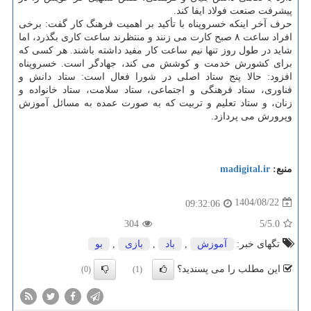
پیشرفت صنعت فولاد ایفا کند.
حرف آخر اینکه خسروپناه با تأکید بر اهمیت فرهنگ کار گفت: برخی
افراد ساعت ۸ صبح کارت می زنند و منتظرند ساعت کاری بگذرد، اما
شاید در طول روز تنها نیم ساعت کار مفید داشته باشند. هر کسی که
برای کشورش خدمت و کوشش می کند، جهادگر است. خسروپناه
افزود: حالا پنج ستاد اصلی در شورا فعال است: ستاد دانش و
فناوری، ستاد فرهنگی و اجتماعی، ستاد سلامت، ستاد خانواده و
زنان، و ستاد تعلیم و تربیت که به صورت عمده به مسائل آموزش
وپرورش می پردازد.
منبع:
madigital.ir
1404/08/22
09:32:06
304
/5
5.0
تگهای خبر:
آموزش
,
باد
,
بازی
,
بو
این مطلب را می پسندید؟
(0)
(1)