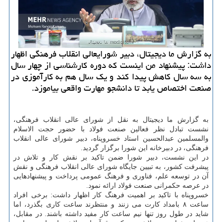
به گزارش ما دیجیتال، دبیر شورایعالی انقلاب فرهنگی اظهار
داشت: پیشنهاد من اینست که دوره کارشناسی از چهار سال
به سه سال کاهش پیدا کند و یک سال هم به کارآموزی در
صنعت اختصاص یابد تا دانشجو مهارت واقعی بیاموزد.
به گزارش ما دیجیتال به نقل از شورای عالی انقلاب فرهنگی،
نشست تبادل نظر فعالین صنعت فولاد با حضور حجت الاسلام
والمسلمین عبدالحسین استاد خسروپناه، دبیر شورای عالی انقلاب
فرهنگی، در دبیرخانه این شورا برگزار گردید.
در این نشست، دبیر شورا ضمن تاکید بر نقش کار و تلاش در
پیشرفت کشور، به تبیین جایگاه شورای عالی انقلاب فرهنگی و نقش
آن در توسعه علم، فناوری و فرهنگ عمومی پرداخت و پیشنهادهایی
در عرصه حکمرانی صنعت فولاد ارائه نمود.
خسروپناه با تاکید بر اهمیت فرهنگ کار اظهار داشت: برخی افراد
ساعت ۸ بامداد کارت می زنند و منتظرند ساعت کاری بگذرد، اما
شاید در طول روز تنها نیم ساعت کار مفید داشته باشند. در مقابل،