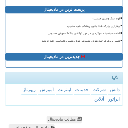
پربحث ترین در مادیجیتال
کولا اشکروفتین چیست؟
برگزاری بزرگداشت بانوی پیشگام علوم سلولی
کشف سیاه چاله سرگردان در مرز کهکشان با کمک هوش مصنوعی
تغییر بزرگ در تیم هوش مصنوعی گوگل دمیس هاسابیس جابه جا شد
جدیدترین در مادیجیتال
تگها
دانش
شركت
خدمات
اینترنت
آموزش
رپورتاژ
اپراتور
آنلاین
مطالب مادیجیتال
مادیجیتال : صفحه اصلی