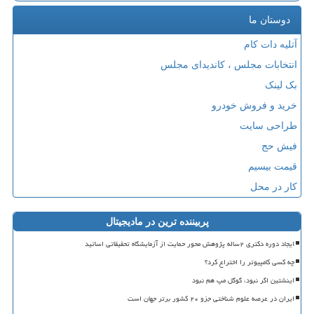
دوستان ما
آتلیه دات کام
انتخابات مجلس ، کاندیدای مجلس
بک لینک
خرید و فروش خودرو
طراحی سایت
فیش حج
قیمت بیسیم
کار در محل
پربیننده ترین در مادیجیتال
ایجاد دوره دکتری ۲ساله پژوهش محور حمایت از آزمایشگاه تحقیقاتی اساتید
چه کسی کامپیوتر را اختراع کرد؟
اینشتین اگر نبود، گوگل مپ هم نبود
ایران در عرصه علوم شناختی جزو ۲۰ کشور برتر جهان است