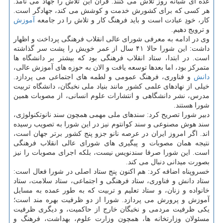
عده ای شبانه روز تلاش می کنند. قرآن این تلاش را جهاد می نامد.
هر کسی که برای کشورش خدمت و کوشش می کند، جهادگر است.
کار، خودِ عبادت است و باید فرهنگ کار و تلاش را در جامعه
آموزش
و ترویج دهیم.
وی در ادامه به معرفی شورای عالی انقلاب فرهنگی پرداخت و اظهار
داشت: این شورا حالا ۴۱ سال از عمر خویش را پشت سر گذاشته
است. در ابتدا، ستاد انقلاب فرهنگی بود که بیشتر بر دانشگاه ها
متمرکز بود، اما بعدها توسعه یافت و الان به حوزه های آموزش عالی،
دانش
و فناوری، فرهنگ عمومی و لطمه های اجتماعی می پردازد.
خیلی از نهادهای علمی کشور مانند بنیاد ملی نخبگان، دانشگاه تربیت
مدرس، نشر دانشگاهی و انتشارات علوم انسانی، از مصوبات همین
شورا هستند.
دبیر شورا تصریح کرد: سندهای ملی مهمی همچون سند نانوتکنولوژی،
سند هوش مصنوعی و سند کوانتوم نیز در این شورا به تصویب رسیده
اند. اگر امروز ایران در عرصه نانو جزو پنج کشور برتر جهان است،
نتیجه همان مصوبات و پیگیری های شورای عالی انقلاب فرهنگی
است. این شورا صرفا سندنویس نیست، بلکه اجرای مصوبات را نیز
بصورت میدانی دنبال می کند.
خسروپناه اضافه کرد: هم اکنون پنج ستاد اصلی در شورا فعال است:
ستاد دانش و فناوری، ستاد فرهنگی و اجتماعی، ستاد سلامت، ستاد
خانواده و زنان، و ستاد تعلیم و تربیت که به طور عمده به مسایل
آموزش و پرورش می پردازد. شورا از دو ظرفیت بهره مند است؛
یکی ظرفیت مردمی و نخبگان خارج از حاکمیت، و دیگری ظرفیت
مسئولان وزارتخانه ها، همچون وزارت علوم، بهداشت، فرهنگ و