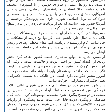
داشت: باید روابط علمی و فناوری خویش را با کشورهای مختلف
تقویت نماییم. حالا استادان و دانشمندان اروپایی، چینی و حتی
آمریکایی مشتاق همکاری علمی با ایران هستند. در جایزه مصطفی
(ص) که به نوبل اسلامی شهرت دارد، سه پژوهشگر برجسته از
آمریکا حضور بهم رساندند که بعد از دریافت جایزه در ایران، در سطح
بین المللی نیز مورد تقدیر قرار گرفتند.
خسروپناه تاکید کرد: هدف از این جلسات صرفا بیان مشکلات نیست،
بلکه باید به دنبال چاره باشیم. حتی اگر تنها پنج درصد از مشکلات را
حل نماییم، گام ارزشمندی برداشته ایم. مقام معظم رهبری و رئیس
جمهوری نیز پیگیر این مسایل هستند و نتایج این جلسات به اطلاع
ایشان می رسد.
او ضمن اشاره به موانع ساختاری اقتصاد کشور اضافه کرد: بخش
زیادی از اقتصاد کشور در اختیار دولت و حاکمیت است. تا وقتی که
این بخش کوچک تر نشود و بخش خصوصی و تعاونی ها تقویت
نگردند، مشکلات اقتصادی همچنان پابرجا خواهد ماند. صنعت فولاد ما
امروز بیشتر حکومت داری است، در حالیکه باید بسمت حکمرانی،
یعنی حکمرانی مشارکتی، حرکت نماید.
دبیر شورا تصریح کرد: در ستاد علم و فناوری شورای عالی انقلاب
فرهنگی، میز تخصصی صنعت فولاد ایجاد خواهد شد تا مسایل این
صنعت در دو سطح پیگیری شود: نخست، موضوعات کوتاه مدت که با
هماهنگی و پیگیری دولت قابل حل است، مانند پیشگیری از واردات
بی رویه کالاهایی که در داخل تولید می شوند؛ و دوم، موضوعات میان
مدت که نیازمند تدوین سند حکمرانی دانش بنیان صنعت فولاد است.