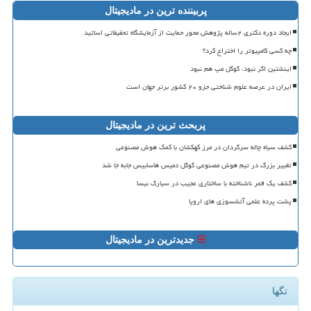
پربیننده ترین در مادیجیتال
ایجاد دوره دکتری ۲ساله پژوهش محور حمایت از آزمایشگاه تحقیقاتی اساتید
چه کسی کامپیوتر را اختراع کرد؟
اینشتین اگر نبود، گوگل مپ هم نبود
ایران در عرصه علوم شناختی جزو ۲۰ کشور برتر جهان است
پربحث ترین در مادیجیتال
کشف سیاه چاله سرگردان در مرز کهکشان با کمک هوش مصنوعی
تغییر بزرگ در تیم هوش مصنوعی گوگل دمیس هاسابیس جابه جا شد
کشف یک قمر ناشناخته با ساختاری عجیب در سیارک نیسا
پشت پرده علمی آتشسوزی های اروپا
جدیدترین در مادیجیتال
تگها