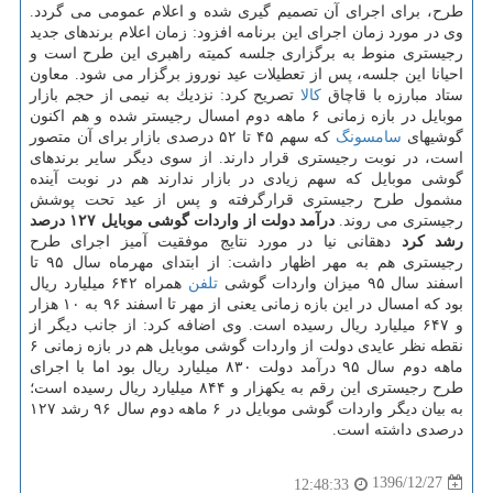
طرح، برای اجرای آن تصمیم گیری شده و اعلام عمومی می گردد.
وی در مورد زمان اجرای این برنامه افزود: زمان اعلام برندهای جدید
رجیستری منوط به برگزاری جلسه كمیته راهبری این طرح است و
احیانا این جلسه، پس از تعطیلات عید نوروز برگزار می شود. معاون
ستاد مبارزه با قاچاق
كالا
تصریح كرد: نزدیك به نیمی از حجم بازار
موبایل در بازه زمانی ۶ ماهه دوم امسال رجیستر شده و هم اكنون
گوشیهای
سامسونگ
كه سهم ۴۵ تا ۵۲ درصدی بازار برای آن متصور
است، در نوبت رجیستری قرار دارند. از سوی دیگر سایر برندهای
گوشی موبایل كه سهم زیادی در بازار ندارند هم در نوبت آینده
مشمول طرح رجیستری قرارگرفته و پس از عید تحت پوشش
رجیستری می روند.
درآمد دولت از واردات گوشی موبایل ۱۲۷ درصد
رشد كرد
دهقانی نیا در مورد نتایج موفقیت آمیز اجرای طرح
رجیستری هم به مهر اظهار داشت: از ابتدای مهرماه سال ۹۵ تا
اسفند سال ۹۵ میزان واردات گوشی
تلفن
همراه ۶۴۲ میلیارد ریال
بود كه امسال در این بازه زمانی یعنی از مهر تا اسفند ۹۶ به ۱۰ هزار
و ۶۴۷ میلیارد ریال رسیده است. وی اضافه كرد: از جانب دیگر از
نقطه نظر عایدی دولت از واردات گوشی موبایل هم در بازه زمانی ۶
ماهه دوم سال ۹۵ درآمد دولت ۸۳۰ میلیارد ریال بود اما با اجرای
طرح رجیستری این رقم به یكهزار و ۸۴۴ میلیارد ریال رسیده است؛
به بیان دیگر واردات گوشی موبایل در ۶ ماهه دوم سال ۹۶ رشد ۱۲۷
درصدی داشته است.
1396/12/27
12:48:33