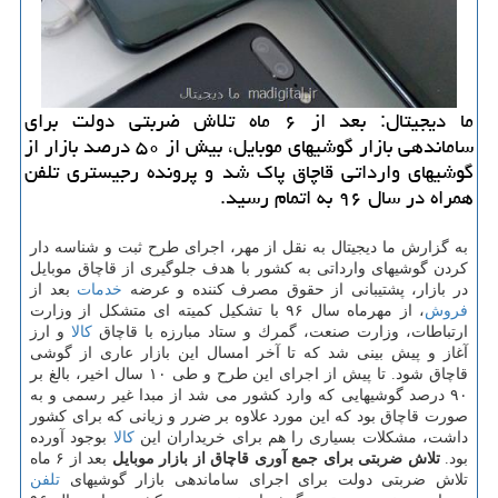
ما دیجیتال: بعد از ۶ ماه تلاش ضربتی دولت برای
ساماندهی بازار گوشیهای موبایل، بیش از ۵۰ درصد بازار از
گوشیهای وارداتی قاچاق پاك شد و پرونده رجیستری تلفن
همراه در سال ۹۶ به اتمام رسید.
به گزارش ما دیجیتال به نقل از مهر، اجرای طرح ثبت و شناسه دار
كردن گوشیهای وارداتی به كشور با هدف جلوگیری از قاچاق موبایل
در بازار، پشتیبانی از حقوق مصرف كننده و عرضه
خدمات
بعد از
فروش
، از مهرماه سال ۹۶ با تشكیل كمیته ای متشكل از وزارت
ارتباطات، وزارت صنعت، گمرك و ستاد مبارزه با قاچاق
كالا
و ارز
آغاز و پیش بینی شد كه تا آخر امسال این بازار عاری از گوشی
قاچاق شود. تا پیش از اجرای این طرح و طی ۱۰ سال اخیر، بالغ بر
۹۰ درصد گوشیهایی كه وارد كشور می شد از مبدا غیر رسمی و به
صورت قاچاق بود كه این مورد علاوه بر ضرر و زیانی كه برای كشور
داشت، مشكلات بسیاری را هم برای خریداران این
كالا
بوجود آورده
بود.
تلاش ضربتی برای جمع آوری قاچاق از بازار موبایل
بعد از ۶ ماه
تلاش ضربتی دولت برای اجرای ساماندهی بازار گوشیهای
تلفن