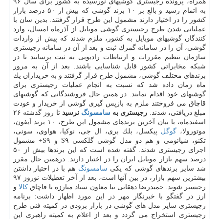
همراه، پرونده رجیستری گوشیهای نورسیده به كشور برای سال ۹۶
به اتمام رسید و بالغ بر ۱۰ برند گوشی كه بیش از ۵۰ درصد بازار
كشور را در اختیار دارند مشمول این طرح قرار گرفتند. بدین سان با
عملیاتی شدن طرح رجیستری گوشی موبایل از آذرماه امسال، وارد
كنندگان گوشیهای موبایل به كشور، ملزم شدند كه پیش از واردات
گوشی، آن را در سامانه گمرك ثبت و بعد از آن در سامانه رجیستری
سازمان تنظیم مقررات و ارتباطات رادیویی به ثبت برسانند تا در
شبكه مخابراتی كشور قابل شناسایی باشند. بعد از آن به مرور
برندهای مختلف گوشی، مشمول طرح قرار گرفتند و به خریداران یك
ماه زمان داده شد كه نسبت به انجام عملیات رجیستری برای
گوشیهای خود اقدام نمایند. در همین حال فروشندگانی كه گوشیهای
قاچاق می فروختند ملزم به بازپس گیری گوشی از خریدار و عودت
مبلغ دریافتی، شدند.
رجیستری به
سامسونگ
نرسید
تا روز گذشته ۲۶
اسفندماه، با بیان آخرین برندهای مشمول این طرح، ۱۰ برند آیفون،
موتورولا،
گوگل
پیكسل، بلك بری، ال جی، نوكیا، هواوی، سونی،
تكنو، شیائومی و هم دو مدل گوشی گلكسی S۹ و S۹+ مشمول
اجرای رجیستری شدند. گفته شده است كه این برندها بیش از ۵۰
درصد سهم بازار موبایل ایران را در اختیار دارند. درهمین حال مقرر
شد سایر برندهای گوشی كه یكی
سامسونگ
هم با در اختیار داشتن
بیشترین سهم بازار، در بین آنها است، بعد از آخر تعطیلات نوروز ۹۷
رجیستر شوند. حمیدرضا دهقانی نیا معاون ستاد مبارزه با قاچاق
كالا
و
ارز در گفتگو با خبرنگار مهر در این مورد اظهار داشت: برنامه
رجیستری سایر مدل های گوشی در بازار بزودی در كمیته فنی طرح
رجیستری استخراج می گردد و بعد از اعلام به كمیته راهبری این