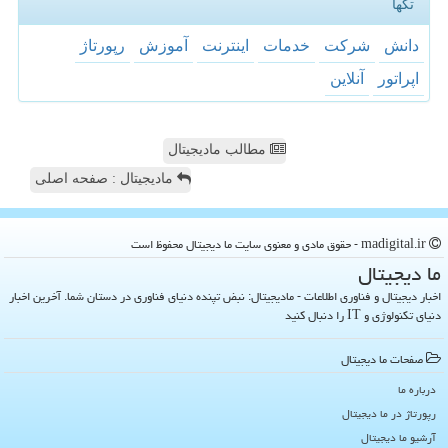
تگها
دانش
شركت
خدمات
اینترنت
آموزش
رپورتاژ
اپراتور
آنلاین
مطالب مادیجیتال
مادیجیتال : صفحه اصلی
madigital.ir - حقوق مادی و معنوی سایت ما دیجیتال محفوظ است
ما دیجیتال
اخبار دیجیتال و فناوری اطلاعات - مادیجیتال: نبض تپنده دنیای فناوری در دستان شما. آخرین اخبار
دنیای تکنولوژی و IT را دنبال کنید
صفحات ما دیجیتال
درباره ما
رپورتاژ در ما دیجیتال
آرشیو ما دیجیتال