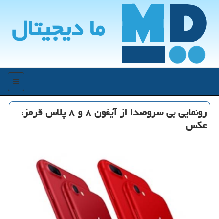
ما دیجیتال
منو
رونمایی بی سروصدا از آیفون ۸ و ۸ پلاس قرمز،
عكس