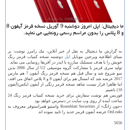
ما دیجیتال: اپل امروز دوشنبه 9 آوریل نسخه قرمز آیفون 8
و 8 پلاس را بدون مراسم رسمی رونمایی می نماید.
به گزارش ما دیجیتال به نقل از خبر آنلاین، مك رامرز نوشت: بر
مبنای اطلاعیه ویرجین موبایل
اپل
دوشنبه نسخه كمیاب قرمز رنگ
خویش را با هدف سمبلیك مبارزه با ایدز در آفریقا رونمایی می نماید.
تولید سری قرمز با مشاركت گروه موسیقی U2 از سال 2006 بدین
سو شروع شد و سال قبل هم نسخه قرمز رنگ آیفون 7 هم مارس
2017 عرضه شد كه امسال هم برای آیفون 8 و 8 پلاس اتفاق می افتد،
اما ظاهرا قرار نیست شاهد نسخه قرمز رنگی از آیفون ایكس(آیفون
10) باشیم.
فوربس هم نوشت سفارش برای خرید نسخه كمیاب قرمز رنگ 24
ساعت آینده از روی وب سایت در دسترس خواهد بود.
«جون ژانگ» از Rosenblatt Securities واستیو هَمراستوفر معروف به
OnLeaks عرضه آیفون قرمز جدید را تایید نموده اند.
5656