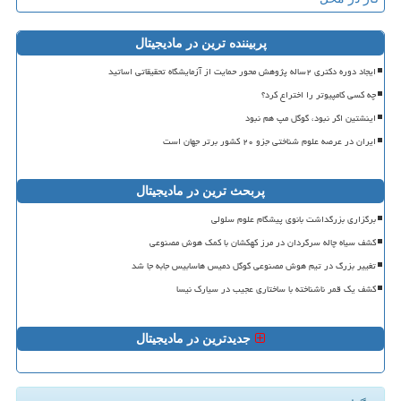
پربیننده ترین در مادیجیتال
ایجاد دوره دکتری ۲ساله پژوهش محور حمایت از آزمایشگاه تحقیقاتی اساتید
چه کسی کامپیوتر را اختراع کرد؟
اینشتین اگر نبود، گوگل مپ هم نبود
ایران در عرصه علوم شناختی جزو ۲۰ کشور برتر جهان است
پربحث ترین در مادیجیتال
برگزاری بزرگداشت بانوی پیشگام علوم سلولی
کشف سیاه چاله سرگردان در مرز کهکشان با کمک هوش مصنوعی
تغییر بزرگ در تیم هوش مصنوعی گوگل دمیس هاسابیس جابه جا شد
کشف یک قمر ناشناخته با ساختاری عجیب در سیارک نیسا
جدیدترین در مادیجیتال