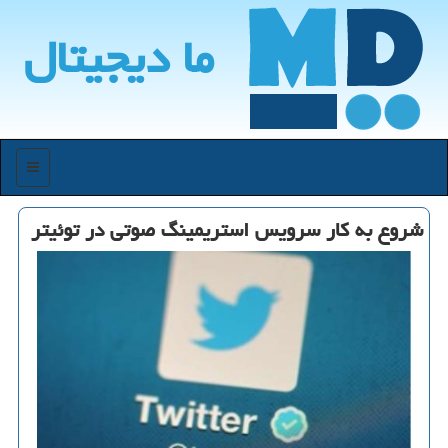
ما دیجیتال
منو
شروع به كار سرویس استریمینگ صوتی در توئیتر