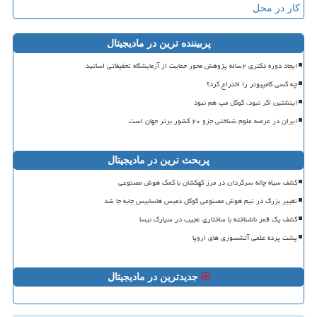
کار در محل
پربیننده ترین در مادیجیتال
ایجاد دوره دکتری ۲ساله پژوهش محور حمایت از آزمایشگاه تحقیقاتی اساتید
چه کسی کامپیوتر را اختراع کرد؟
اینشتین اگر نبود، گوگل مپ هم نبود
ایران در عرصه علوم شناختی جزو ۲۰ کشور برتر جهان است
پربحث ترین در مادیجیتال
کشف سیاه چاله سرگردان در مرز کهکشان با کمک هوش مصنوعی
تغییر بزرگ در تیم هوش مصنوعی گوگل دمیس هاسابیس جابه جا شد
کشف یک قمر ناشناخته با ساختاری عجیب در سیارک نیسا
پشت پرده علمی آتشسوزی های اروپا
جدیدترین در مادیجیتال