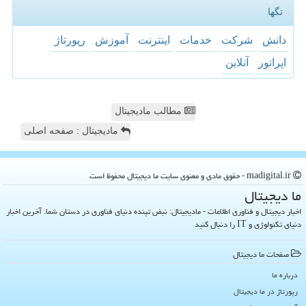
تگها
دانش
شركت
خدمات
اینترنت
آموزش
رپورتاژ
اپراتور
آنلاین
مطالب مادیجیتال
مادیجیتال : صفحه اصلی
madigital.ir - حقوق مادی و معنوی سایت ما دیجیتال محفوظ است
ما دیجیتال
اخبار دیجیتال و فناوری اطلاعات - مادیجیتال: نبض تپنده دنیای فناوری در دستان شما. آخرین اخبار
دنیای تکنولوژی و IT را دنبال کنید
صفحات ما دیجیتال
درباره ما
رپورتاژ در ما دیجیتال