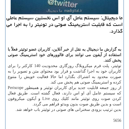
ما دیجیتال: سیستم عامل آی او اس نخستین سیستم عاملی
است كه قابلیت استریمینگ صوتی در توئیتر را به اجرا می
گذارد.
به گزارش ما دیجیتال به نقل از خبر آنلاین، كاربران عضو توئیتر فعلاً با
استفاده از آیفون می توانند برای فالوورهای خود استریمینگ صوتی
پخش كنند.
توئیتر، پلت فرم میكروبلاگ روزگاری محدودیت 140 كاركتر را برای
كاربران خود به اجرا گذاشت و قرار بود محتوای متن و تصویر را به
صورت محدود به اشتراك بگذارد اما حالا فعالیت خویش را متنوع
كرده و استریمینگ صوتی هم پخش می كند.
از روز جمعه قابلیت جدید برای كاربران توئیتر و همینطور Periscope
كه سیستم عامل آی او اس دارند، فعال گشته است. طریق فعال
كردن صوت روی توئیتر مانند كلیك روی Live و آیكون میكروفون
است و بدین طریق صوت بدون ویدئو فراهم می گردد.
بدین ترتیب بزودی سخنرانی های صوتی در توئیتر باب خواهد شد.
5656