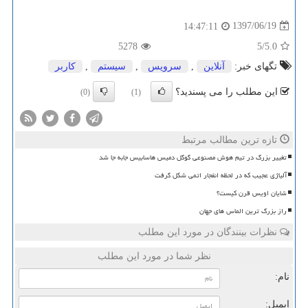
1397/06/19
14:47:11
5278
/5
5.0
تگهای خبر:
آنلاین
,
سرویس
,
سیستم
,
كاربر
این مطلب را می پسندید؟
(0)
(1)
تازه ترین مطالب مرتبط
تغییر بزرگ در تیم هوش مصنوعی گوگل دمیس هاسابیس جابه جا شد
آلیاژی عجیب که در لحظه انفجار اتمی شکل گرفت
شایان اویس قرن کیست؟
راز بزرگ ترین الماس های جهان
نظرات بینندگان در مورد این مطلب
نظر شما در مورد این مطلب
نام:
ایمیل: