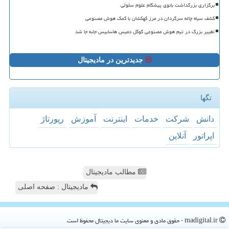
برگزاری بزرگداشت بانوی پیشگام علوم سلولی
کشف سیاه چاله سرگردان در مرز کهکشان با کمک هوش مصنوعی
تغییر بزرگ در تیم هوش مصنوعی گوگل دمیس هاسابیس جابه جا شد
جدیدترین در مادیجیتال
تگها
دانش
شركت
خدمات
اینترنت
آموزش
رپورتاژ
اپراتور
آنلاین
مطالب مادیجیتال
مادیجیتال : صفحه اصلی
madigital.ir - حقوق مادی و معنوی سایت ما دیجیتال محفوظ است