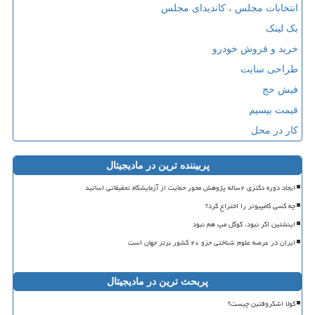
انتخابات مجلس ، کاندیدای مجلس
بک لینک
خرید و فروش خودرو
طراحی سایت
فیش حج
قیمت بیسیم
کار در محل
پربیننده ترین در مادیجیتال
ایجاد دوره دکتری ۲ساله پژوهش محور حمایت از آزمایشگاه تحقیقاتی اساتید
چه کسی کامپیوتر را اختراع کرد؟
اینشتین اگر نبود، گوگل مپ هم نبود
ایران در عرصه علوم شناختی جزو ۲۰ کشور برتر جهان است
پربحث ترین در مادیجیتال
کولا اشکروفتین چیست؟