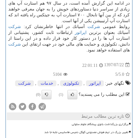
در ادامه این گزارش آمده است، در سال ۹۷ هم استارت آپ های
زیادی از سراسر دنیا دستاوردهای خویش را به جهان معرفی خواهند
كرد كه از بین آنها تابحال ۷۰۰ استارت آپ به جیتكس راه یافته اند كه
استارت آپ آرتیبیشن یكی از آنها است.
روابط عمومی
شركت
آسیاتك در انتها خاطرنشان كرد:
شركت
آسیاتك بعنوان برترین
اپراتور
ارتباطات ثابت كشور، پشتیبانی از
استارت آپ ها را در دستور كار خود قرار داده و در این راستا از
دانش، تكنولوژی و حمایت های مالی خود در جهت ارتقای این
شركت
های استفاده خواهد نمود.
1397/07/22
22:01:11
5104
/5
5.0
تگهای خبر:
اپراتور
,
تكنولوژی
,
خدمات
,
شركت
این مطلب را می پسندید؟
(0)
(1)
تازه ترین مطالب مرتبط
برگزاری بزرگداشت بانوی پیشگام علوم سلولی
تغییر بزرگ در تیم هوش مصنوعی گوگل دمیس هاسابیس جابه جا شد