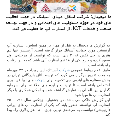
ما دیجیتال: شركت انتقال دیتای آسیاتك در جهت فعالیت
های خود در حوزه مسئولیت های اجتماعی و در جهت توسعه
صنعت و خدمات ICT، از استارت آپ ها حمایت می كند.
به گزارش ما دیجیتال به نقل از مهر، بر همین اساس، استارت آپ
آرتیبیشن مورد حمایت آسیاتك قرار گرفته است. آرتیبیشن تنها تیم
هنری در جی تكس ۲۰۱۸ دبی است كه توانست از مرحله‌ی اول
صعود كرده و جزو یكی از ۱۸ تیم استارت آپی باشد كه به این رقابت
راه یافته است.
طبق اعلام روابط عمومی
شركت
آسیاتك، این رویداد در ۲۲ مهرماه
به مدت ۵ روز برگزار می گردد كه توسط اتاق بازرگانی تهران در
بخش «ستاره های آینده‌ی جی تكس» برای
شركت
های نوپا فن آوری
اختصاص یافته است، تا تولیدات و ایده های خلاقانه برای سرمایه
گذاران بین المللی به نمایش گذاشته شده و امكان همكاری با دیگر
استارت آپ ها مهیا شود.
این گزارش حاكی می باشد، در جشنواره جیتكس سال ۹۶، ۴۵۰۰
استارت آپ توانستند حضور یابند كه یكی از استارت آپ های ایرانی
(آرتیبیشن) توانست به مرحله‌ی نهایی جایزه ۱۸۰ هزاردلاری راه پیدا
كند.