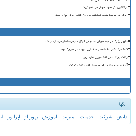
اینشتین اگر نبود، گوگل مپ هم نبود
ایران در عرصه علوم شناختی جزو ۲۰ کشور برتر جهان است
تغییر بزرگ در تیم هوش مصنوعی گوگل دمیس هاسابیس جابه جا شد
کشف یک قمر ناشناخته با ساختاری عجیب در سیارک نیسا
پشت پرده علمی آتشسوزی های اروپا
آلیاژی عجیب که در لحظه انفجار اتمی شکل گرفت
تگها
دانش
شركت
خدمات
اینترنت
آموزش
رپورتاژ
اپراتور
آن