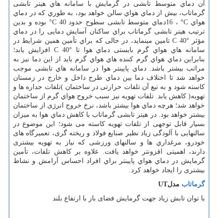
آن دماي متوسط تابشی در گرمایش با سامانه هاي هیتر تابشی
گرماتاب، بیش از دماي هواي سالن خواهد بود، به طوري كه در دماي
هواي
°C
،
16
دماي متوسط تابشی سطوح حدود
°C 40
بوده و بدین
ترتیب هیتر تابشی گرماتاب براي ساكنان آسایش دمایی را در دماي
مؤثر
C 40°
تامین مینماید، در حالی كه براي تأمین همین شرایط در
سامانه هاي هواي گرم بایستی دماي هوا تا
C 40°
افزایش یابد؛
بنابراین دماي هواي گرم كننده هاي هواي گرم باید از این دما نیز به
مراتب بیشتر باشد. دماي پایینتر هوا در سامانه هاي تابشی موجب
خواهد شد تا اختلاف دما بین دماي طرح داخل و خارج در زمستان
كاسته شود و به تبع آن تلفات حرارتی در ساختمان )تلفات جداره ها و
تهویه( كاهش یابد. تلفات تهویه نیز سبب خروج هواي گرم از ساختمان
خواهد شد؛ هرچه دماي هوا بیشتر باشد، نرخ خروج انرژی از ساختمان
بیشتر خواهد بود. در هیتر تابشی گرماتاب با كاهش دماي هوا به میزان
بسیار قابل توجهی از تلفات تهویه کاسته می شود؛ این موضوع در
سالنهایی با آلودگی زیاد نظیر صنایع فولاد و ریخته گری، تعمیرگاه های
خودرو، مرغداري ها و سالنهای ورزشی که نیاز به تهویه بیشتری
دارند، اهمیتی افزونتر خواهد یافت. علاوه بر كاهش تلفات، تأمین
گرمایش در دماي هواي پایینتر براي افراد احساس آرامش و نشاط
بیشتری را ایجاد خواهد كرد
.
گرماتاب
مدل
UT
با توان تابش زیاد جهت گرمایش فضای باز با ارتفاع بلند