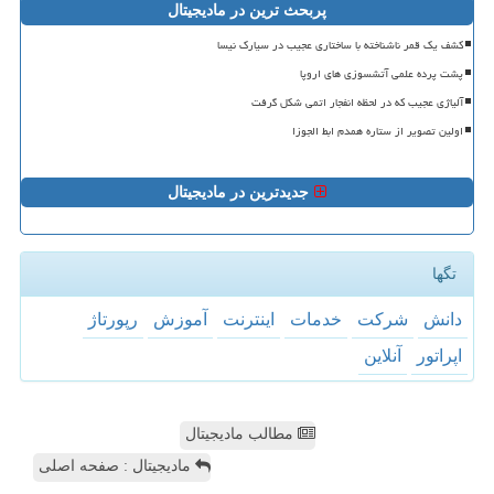
پربحث ترین در مادیجیتال
کشف یک قمر ناشناخته با ساختاری عجیب در سیارک نیسا
پشت پرده علمی آتشسوزی های اروپا
آلیاژی عجیب که در لحظه انفجار اتمی شکل گرفت
اولین تصویر از ستاره همدم ابط الجوزا
جدیدترین در مادیجیتال
تگها
دانش
شركت
خدمات
اینترنت
آموزش
رپورتاژ
اپراتور
آنلاین
مطالب مادیجیتال
مادیجیتال : صفحه اصلی