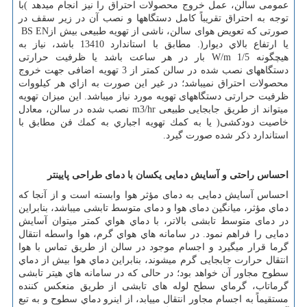
عمومی سالن، عمل خروج محصولات احتراق را نیز انجام میدهد )با
توجه به احتراق تقریباً كامل دستگاهها و نصب آن در زیر سقف در
صورتی که تعویض هوای سالن، ناشی از تهویه طبیعی بیش از
BS EN
یا ارتفاع بالاي دیوار(. مطابق با استاندارد 13410 باشد، نیاز به
هیچگونه
W/m 1/5
بار در هر ساعت باشد یا ظرفیت حرارتی
دستگاههای نصب شده در سالن كمتر از 3 تهویه اضافی جهت خروج
محصولات احتراق نمیباشد؛ در غیر این صورت به ازاي هر كيلووات
ظرفیت حرارتی دستگاههای تهویه مورد نیاز میباشد. این میزان تهویه
میتواند از طریق جابجایی طبیعی
m3/hr
نصب شده در سالن، معادل
خاصیت دودکشی( یا به كمك تهویه اجباري به كمك فن مطابق با
استاندارد ذكر شده صورت گیرد
.
احساس راحتی و آسایش دمایی یکسان با دمای طراحی پایینتر
احساس آسایش دمایی به دمای مؤثر هوا وابسته است و از آنجا كه
دماي مؤثر، میانگین دمای هوا و دمای متوسط تابشی میباشد، بنابراین
در دمای متوسط تابشی بالاتر، با دماي هواي كمتر میتوان آسایش
دمایی را فراهم نمود. در سامانه هاي هواي گرم، هوا واسطه انتقال
گرما قرار میگیرد و اجسام موجود در سالن از طریق تماس با هوا
انتقال حرارت جابجایی گرم میشوند، بنابراین دماي هوا بیش از دماي
سطوح مجاور آن خواهد بود؛ در حالی كه در سامانه هاي هیتر تابشی
گرماتاب، گرماي سطح لوله های تابشی از طریق منعکس کننده
مستقیماً به اجسام مجاور انتقال مییابد، از اینرو دماي سطوح و به تبع