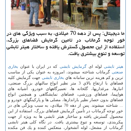
ما دیجیتال: پس از دهه 70 میلادی، به سبب ویژگی های در
خور توجه گرماتاب در تامین گرمایش فضاهای بزرگ،
استفاده از این محصول گسترش یافته و ساختار هیتر تابشی
توسعه و تنوع بیشتری یافت.
هیتر تابشی
لوله ای
گرمایش تابشی
که در ایران با عنوان
بخاری
صنعتی
گرماتاب شناخته میشوند، امروزه به عنوان یکی از مناسب
ترین و کم هزینه ترین سامانه هاي
بخاری تابشی
جهت گرمایش كليه
فضاهاي با ارتفاع بالاي 3 متر نظیر انواع سالنهاي بزرگ صنعتی،
انبارها، مرغداريها، گلخانه ها، تعمیرگاههای خودرو، آشیانه های
هواپیما، فضاهاي ورزشی، فضاهای نمایشگاهی و همچنین انواع
فضاهاي بدون حصار نظیر باراندازها، مصلی ها و پاركينگهاي خودرو و
... شناخته میشوند. پس از دهه 70 ميلادي، به سبب ویژگی های در
خور توجه گرماتاب در تأمین گرمایش فضاهای بزرگ، استفاده از این
محصول گسترش یافته و ساختار هیتر تابشی ها به ویژه از جهت
پیکربندی، توسعه و تنوع بیشتری یافت. در نگاه کلی هیتر تابشی
گرماتاب از مشعل، لوله آتشخوار، منعکس كننده و یك فن مکنده