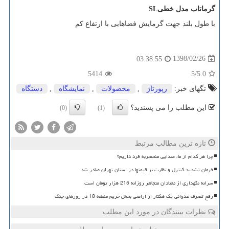
گرماتاب مدل خطی
SL
با طول بلند جهت گرمایش فضاهایی با ارتفاع کم
1398/02/26
03:38:55
5414
/5
5.0
تگهای خبر:
رپورتاژ
,
محصولات
,
نمایشگاه
,
دستگاه
این مطلب را می پسندید؟
(0)
(1)
تازه ترین مطالب مرتبط
چرا هر کدام از ما، صدایی منحصربه فرد داریم؟
فرمان تشدید کنترل و نظارت بر قیمتها در استان تهران صادر شد
سرانه نگهداری از معتادان متجاهر روزانه 215 هزار تومان است
رفع تصرف عدوانی یک هکتار از اراضی بخش حریم منطقه 18 در روزهای جنگ
نظرات بینندگان در مورد این مطلب