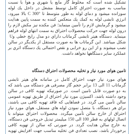
تشکیل شده است كه مخلوط گاز مایع یا شهري و هوا با نسبت
مناسب به صورت احتراق کامل توسط مشعل در داخل یك لوله
سوزانده میشود و دماي لوله به طور متوسط تا
C 300°
بالا میرود،
انرژي تابشی لوله به كمك يك منعکس کننده به سمت پایین هدایت
میشود و گرمایش لازم را تأمین مینماید؛ فن مکنده نیز مکش لازم را
درون لوله جهت حركت محصولات احتراق به سمت انتهاي لوله فراهم
مینماید. دستگاه هیتر تابشی گرماتاب داراي دو مدل رایج خطی و
U
شکل میباشد. این گرماتاب ها به صورت مستقل از یکدیگر در سالن
نصب میشوند و از این رو خرابی و نقص احتمالی یك دستگاه اثري بر
عملکرد سایر دستگاهها نخواهد داشت
.
تامین هوای مورد نیاز و تخلیه محصولات احتراق دستگاه
هواي مورد نیاز جهت احتراق کامل در سامانه هاي هیتر تابشی
گرماتاب 11 الی 13 برابر حجم گاز مصرفی هر دستگاه می باشد كه
به دو صورت قابل تامین است. در صورتیکه تهویه کافی در سالن
وجود داشته باشد، اکسیژن مورد نیاز احتراق از طریق تهویه عمومی
سالن تأمین می گردد. در فضاهایی كه فاقد تهویه كافی می باشند،
براي هر دستگاه، با متصل نمودن لوله هاي مستقل، هواي مورد نیاز
احتراق از خارج سالن تأمین میگردد. محصولات احتراق میتواند با
اتصال لولهاي به قطر 100 الی 150 میلیمتر تبدیل خروجی فن دستگاه،
به خارج سالن هدایت گردد. در صورتی که سالن از تهویه کافی
برخوردار باشد، نصب تعدادي فن تخلیه مناسب جهت افزایش تهویه