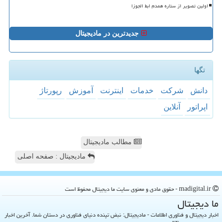
اولین تصویر از ستاره همدم ابط الجوزا
جدیدترین در مادیجیتال
تگها
دانش
شركت
خدمات
اینترنت
آموزش
رپورتاژ
اپراتور
آنلاین
مطالب مادیجیتال
مادیجیتال : صفحه اصلی
madigital.ir - حقوق مادی و معنوی سایت ما دیجیتال محفوظ است
ما دیجیتال
اخبار دیجیتال و فناوری اطلاعات - مادیجیتال: نبض تپنده دنیای فناوری در دستان شما. آخرین اخبار