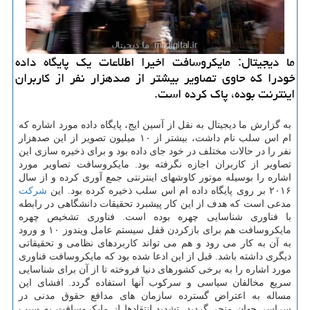
ما دیجیتال: مایكروسافت اخیرا اطلاعات یك پایگاه داده
خودرا كه حاوی تصاویر بیشتر از صدهزار نفر از كاربران
اینترنت بوده، پاك كرده است.
به گزارش ما دیجیتال به نقل از آسین ایج، پایگاه داده مورد اشاره كه
ام اس سلب نام داشت، بیشتر از ۱۰ میلیون تصویر از این صدهزار
نفر را در حالات مختلف در خود جای داده بود و برای ذخیره سازی این
تصاویر از كاربران اجازه نگرفته بود. مایكروسافت تصاویر مورد
اشاره را بوسیله موتور كاوشهای اینترنتی جمع آوری كرده و از سال
۲۰۱۶ بر روی پایگاه داده ام اس سلب ذخیره كرده بود. این
شركت
مدعی است كه هدف از این كار پیشبرد تحقیقات دانشگاهی در رابطه
با فناوری شناسایی چهره بوده است. فناوری تشخیص چهره
مایكروسافت هم برای بازكردن قفل سیستم عامل ویندوز ۱۰ و ورود
به آن به كار می رود و هم می تواند كاربردهای نظامی و تحقیقاتی
دیگری داشته باشد. قبل از این ادعا شده بود كه مایكروسافت فناوری
مورد اشاره را به برخی كشورهای دنیا فروخته تا از آن برای شناسایی
سریع مخالفان سیاسی و سركوب آنها استفاده گردد. افشای این
مساله به اعتراض گسترده سازمان های مدافع حقوق مدنی در
سراسر جهان منجر گردید. تشدید انتقادها از مایكروسافت به سبب