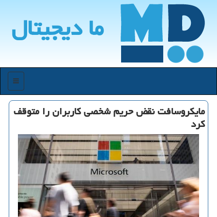
ما دیجیتال
منو
مایكروسافت نقض حریم شخصی كاربران را متوقف
كرد