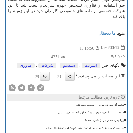
سو استفاده از فناوری تشخیص چهره سرانجام سبب شد تا این
شركت قسمتی از داده های خصوصی كاربران خود در این زمینه را
پاك كند.
منبع:
ما دیجیتال
1398/03/19
15:18:56
4371
/5
5.0
تگهای خبر:
اینترنت
,
سیستم
,
شركت
,
فناوری
این مطلب را می پسندید؟
(0)
(1)
تازه ترین مطالب مرتبط
کشف آنزیمی که پیری را معکوس می کند
ضعف سیاستگذاری مهم ترین گره کور گلخانه داری ایران
چرا بدن انسان پر از نقص است؟
مراسم گرامیداشت سالروز بازدید رهبر شهید از پژوهشگاه رویان