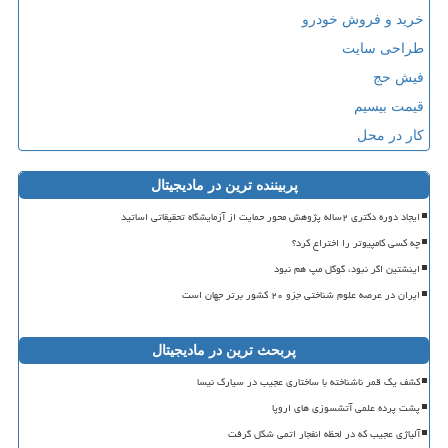
خرید و فروش خودرو
طراحی سایت
فیش حج
قیمت بیسیم
کار در محل
پربیننده ترین در مادیجیتال
ایجاد دوره دکتری ۲ساله پژوهش محور حمایت از آزمایشگاه تحقیقاتی اساتید
چه کسی کامپیوتر را اختراع کرد؟
اینشتین اگر نبود، گوگل مپ هم نبود
ایران در عرصه علوم شناختی جزو ۲۰ کشور برتر جهان است
پربحث ترین در مادیجیتال
کشف یک قمر ناشناخته با ساختاری عجیب در سیارک نیسا
پشت پرده علمی آتشسوزی های اروپا
آلیاژی عجیب که در لحظه انفجار اتمی شکل گرفت