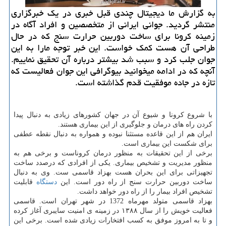
به گزارش ما دیجیتال چندی قبل خبری در یك خبرگزاری
منتشر گردید. جوانی ایرانی از متخصصین و افراد آگاه در
زمینه كرونا برای ساخت دوربین حرارت سنج كه در حال
طراحی آن هست كمك خواست. این خبر توجه مارا به این
جوان جلب كرد و سبب شد بیشتر درباره آن تحقیق نماییم.
آنچه كه در ادامه میخوانید بیوگرافی این جوان فعالیست كه
تازه در جاده موفقیت قدم گذاشته است.
با شروع كرونا و شیوع آن در جهان كشورهای زیادی به دنبال پیدا
كردن راه های درمان و جلوگیری از این بیماری هستند.
ایران هم از این قاعده مستثنا نبوده و همواره به دنبال نقطه عطفی
برای شكست این بیماری است.
برخی از این تحقیقات به منظور درمان كروناست و برخی هم به
منظور مدیریت و تشخیص بیماری. یكی از افرادی كه درصدد ساخت
تجهیزاتی برای این بحران هست بهزاد قاسمی ست. وی به دنبال
ساخت دوربین حرارت سنج از راه دور است. این
دستگاه
قابلیت
تشخیص افراد بیمار را از راه دور خواهد داشت.
بهزاد قاسمی متولد مهرماه 1372 در شهر تهران است. قاسمی
فعالیت خویش را از سال ۱۳۸۸ در زمینه ی امنیت سایبری آغاز كرده
و تا به امروز موفق به كسب افتخارات زیادی شده است. برخی این