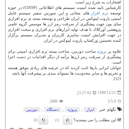
افتخارات به شرح زیر است:
كارشناس تایید شده امنیت سیستم های اطلاعاتی (CISSP) در حوزه
توسعه
نرم افزار
های مجانی و اپن سورس سفیر سیستم عامل
امنیتی پاروت لینوكس در ایران طراحی و توسعه بسته ی نرم افزاری
سای بون جهت پیشگیری از سرقت رمز ارز ها موسس گروه علمی
پژوهشی آوركلاك با هدف تولید ابزارهای نرم افزاری و سخت افزاری
در جهت افزایش امنیت سایبری كاربران و مدیران سیستم برگزار
كننده نخستین وركشاپ پاروت لینوكس در ایران
علاوه بر
پروژه
ساخت دوربین، ساخت بسته نرم افزاری امنیتی برای
پیشگیری از سرقت رمز ارزها برآمد از دیگر اقدامات در دست اجرا
است.
جوانان ایرانی بارها ثابت كردند كه در عرصه های زیادی موفق هستند
و تحریم ها و سایر محدودیت ها نمیتواند سدی بر پیشرفت آنها باشد
2121
1398/12/22
23:27:02
3489
/5
5.0
تگهای خبر:
ابزار
,
پروژه
,
دستگاه
,
دوربین
این مطلب را می پسندید؟
(0)
(1)