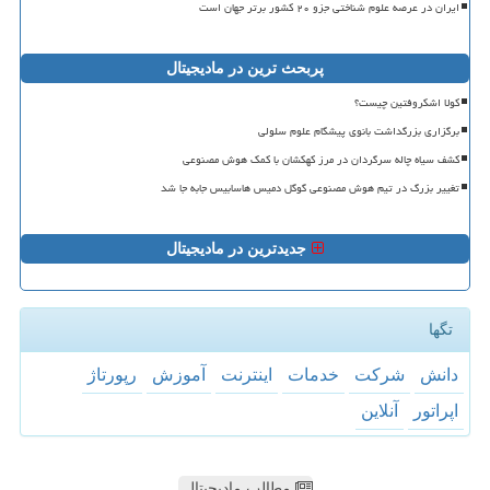
ایران در عرصه علوم شناختی جزو ۲۰ کشور برتر جهان است
پربحث ترین در مادیجیتال
کولا اشکروفتین چیست؟
برگزاری بزرگداشت بانوی پیشگام علوم سلولی
کشف سیاه چاله سرگردان در مرز کهکشان با کمک هوش مصنوعی
تغییر بزرگ در تیم هوش مصنوعی گوگل دمیس هاسابیس جابه جا شد
جدیدترین در مادیجیتال
تگها
دانش
شركت
خدمات
اینترنت
آموزش
رپورتاژ
اپراتور
آنلاین
مطالب مادیجیتال