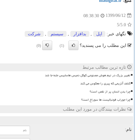
منبع:
madigital.ir
1399/06/12
08:38:30
/5
5.0
تگهای خبر:
اپل
,
بدافزار
,
سیستم
,
شركت
این مطلب را می پسندید؟
(0)
(1)
تازه ترین مطالب مرتبط
تغییر بزرگ در تیم هوش مصنوعی گوگل دمیس هاسابیس جابه جا شد
کشف آنزیمی که پیری را معکوس می کند
چرا بدن انسان پر از نقص است؟
چرا جوراب فوتبالیست ها سوراخ است؟
نظرات بینندگان در مورد این مطلب
نام: