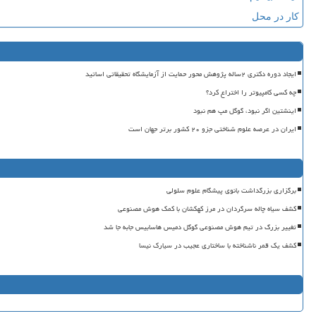
کار در محل
ایجاد دوره دکتری ۲ساله پژوهش محور حمایت از آزمایشگاه تحقیقاتی اساتید
چه کسی کامپیوتر را اختراع کرد؟
اینشتین اگر نبود، گوگل مپ هم نبود
ایران در عرصه علوم شناختی جزو ۲۰ کشور برتر جهان است
برگزاری بزرگداشت بانوی پیشگام علوم سلولی
کشف سیاه چاله سرگردان در مرز کهکشان با کمک هوش مصنوعی
تغییر بزرگ در تیم هوش مصنوعی گوگل دمیس هاسابیس جابه جا شد
کشف یک قمر ناشناخته با ساختاری عجیب در سیارک نیسا