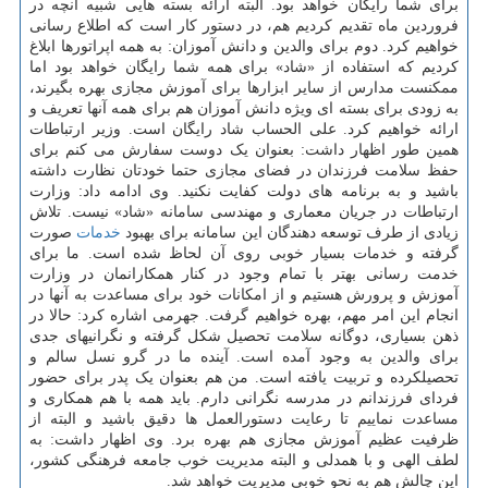
برای شما رایگان خواهد بود. البته ارائه بسته هایی شبیه آنچه در
فروردین ماه تقدیم کردیم هم، در دستور کار است که اطلاع رسانی
خواهیم کرد. دوم برای والدین و دانش آموزان: به همه اپراتورها ابلاغ
کردیم که استفاده از «شاد» برای همه شما رایگان خواهد بود اما
ممکنست مدارس از سایر ابزارها برای آموزش مجازی بهره بگیرند،
به زودی برای بسته ای ویژه دانش آموزان هم برای همه آنها تعریف و
ارائه خواهیم کرد. علی الحساب شاد رایگان است. وزیر ارتباطات
همین طور اظهار داشت: بعنوان یک دوست سفارش می کنم برای
حفظ سلامت فرزندان در فضای مجازی حتما خودتان نظارت داشته
باشید و به برنامه های دولت کفایت نکنید. وی ادامه داد: وزارت
ارتباطات در جریان معماری و مهندسی سامانه «شاد» نیست. تلاش
زیادی از طرف توسعه دهندگان این سامانه برای بهبود
خدمات
صورت
گرفته و خدمات بسیار خوبی روی آن لحاظ شده است. ما برای
خدمت رسانی بهتر با تمام وجود در کنار همکارانمان در وزارت
آموزش و پرورش هستیم و از امکانات خود برای مساعدت به آنها در
انجام این امر مهم، بهره خواهیم گرفت. جهرمی اشاره کرد: حالا در
ذهن بسیاری، دوگانه سلامت تحصیل شکل گرفته و نگرانیهای جدی
برای والدین به وجود آمده است. آینده ما در گرو نسل سالم و
تحصیلکرده و تربیت یافته است. من هم بعنوان یک پدر برای حضور
فردای فرزندانم در مدرسه نگرانی دارم. باید همه با هم همکاری و
مساعدت نماییم تا رعایت دستورالعمل ها دقیق باشید و البته از
ظرفیت عظیم آموزش مجازی هم بهره برد. وی اظهار داشت: به
لطف الهی و با همدلی و البته مدیریت خوب جامعه فرهنگی کشور،
این چالش هم به نحو خوبی مدیریت خواهد شد.