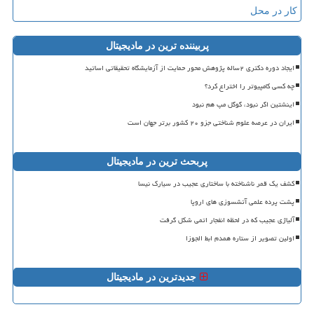
کار در محل
پربیننده ترین در مادیجیتال
ایجاد دوره دکتری ۲ساله پژوهش محور حمایت از آزمایشگاه تحقیقاتی اساتید
چه کسی کامپیوتر را اختراع کرد؟
اینشتین اگر نبود، گوگل مپ هم نبود
ایران در عرصه علوم شناختی جزو ۲۰ کشور برتر جهان است
پربحث ترین در مادیجیتال
کشف یک قمر ناشناخته با ساختاری عجیب در سیارک نیسا
پشت پرده علمی آتشسوزی های اروپا
آلیاژی عجیب که در لحظه انفجار اتمی شکل گرفت
اولین تصویر از ستاره همدم ابط الجوزا
جدیدترین در مادیجیتال