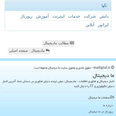
تگها
دانش
شركت
خدمات
اینترنت
آموزش
رپورتاژ
اپراتور
آنلاین
مطالب مادیجیتال
مادیجیتال : صفحه اصلی
madigital.ir - حقوق مادی و معنوی سایت ما دیجیتال محفوظ است
ما دیجیتال
اخبار دیجیتال و فناوری اطلاعات - مادیجیتال: نبض تپنده دنیای فناوری در دستان شما. آخرین اخبار
دنیای تکنولوژی و IT را دنبال کنید
صفحات ما دیجیتال
درباره ما
رپورتاژ در ما دیجیتال