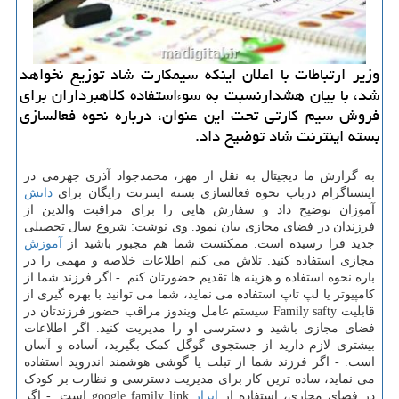
وزیر ارتباطات با اعلان اینكه سیمكارت شاد توزیع نخواهد
شد، با بیان هشدارنسبت به سوءاستفاده كلاهبرداران برای
فروش سیم كارتی تحت این عنوان، درباره نحوه فعالسازی
بسته اینترنت شاد توضیح داد.
به گزارش ما دیجیتال به نقل از مهر، محمدجواد آذری جهرمی در
اینستاگرام درباب نحوه فعالسازی بسته اینترنت رایگان برای
دانش
آموزان توضیح داد و سفارش هایی را برای مراقبت والدین از
فرزندان در فضای مجازی بیان نمود. وی نوشت: شروع سال تحصیلی
جدید فرا رسیده است. ممکنست شما هم مجبور باشید از
آموزش
مجازی استفاده کنید. تلاش می کنم اطلاعات خلاصه و مهمی را در
باره نحوه استفاده و هزینه ها تقدیم حضورتان کنم. - اگر فرزند شما از
کامپیوتر یا لپ تاپ استفاده می نماید، شما می توانید با بهره گیری از
قابلیت Family safty سیستم عامل ویندوز مراقب حضور فرزندتان در
فضای مجازی باشید و دسترسی او را مدیریت کنید. اگر اطلاعات
بیشتری لازم دارید از جستجوی گوگل کمک بگیرید، آساده و آسان
است. - اگر فرزند شما از تبلت یا گوشی هوشمند اندروید استفاده
می نماید، ساده ترین کار برای مدیریت دسترسی و نظارت بر کودک
در فضای مجازی، استفاده از
ابزار
google family link است. - اگر