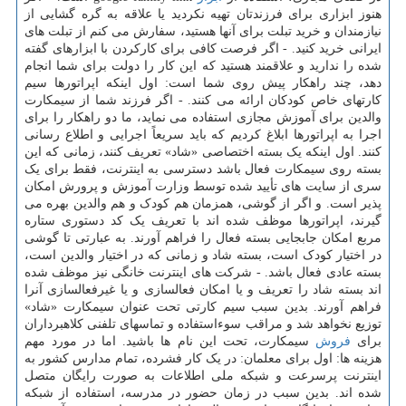
هنوز ابزاری برای فرزندتان تهیه نکردید یا علاقه به گره گشایی از
نیازمندان و خرید تبلت برای آنها هستید، سفارش می کنم از تبلت های
ایرانی خرید کنید. - اگر فرصت کافی برای کارکردن با ابزارهای گفته
شده را ندارید و علاقمند هستید که این کار را دولت برای شما انجام
دهد، چند راهکار پیش روی شما است: اول اینکه اپراتورها سیم
کارتهای خاص کودکان ارائه می کنند. - اگر فرزند شما از سیمکارت
والدین برای آموزش مجازی استفاده می نماید، ما دو راهکار را برای
اجرا به اپراتورها ابلاغ کردیم که باید سریعاً اجرایی و اطلاع رسانی
کنند. اول اینکه یک بسته اختصاصی «شاد» تعریف کنند، زمانی که این
بسته روی سیمکارت فعال باشد دسترسی به اینترنت، فقط برای یک
سری از سایت های تأیید شده توسط وزارت آموزش و پرورش امکان
پذیر است. و اگر از گوشی، همزمان هم کودک و هم والدین بهره می
گیرند، اپراتورها موظف شده اند با تعریف یک کد دستوری ستاره
مربع امکان جابجایی بسته فعال را فراهم آورند. به عبارتی تا گوشی
در اختیار کودک است، بسته شاد و زمانی که در اختیار والدین است،
بسته عادی فعال باشد. - شرکت های اینترنت خانگی نیز موظف شده
اند بسته شاد را تعریف و یا امکان فعالسازی و یا غیرفعالسازی آنرا
فراهم آورند. بدین سبب سیم کارتی تحت عنوان سیمکارت «شاد»
توزیع نخواهد شد و مراقب سوءاستفاده و تماسهای تلفنی کلاهبرداران
برای
فروش
سیمکارت، تحت این نام ها باشید. اما در مورد مهم
هزینه ها: اول برای معلمان: در یک کار فشرده، تمام مدارس کشور به
اینترنت پرسرعت و شبکه ملی اطلاعات به صورت رایگان متصل
شده اند. بدین سبب در زمان حضور در مدرسه، استفاده از شبکه