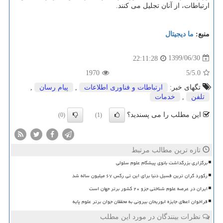
ارتباطات، از آنان تجلیل می کنند.
منبع:
ما دیجیتال
1399/06/30
22:11:28
1970
/5
5.0
تگهای خبر:
ارتباطات و فناوری اطلاعات
,
پیام رسان
,
تلفن
,
خدمات
این مطلب را می پسندید؟
(0)
(1)
تازه ترین مطالب مرتبط
برگزاری بزرگداشت بانوی پیشگام علوم سلولی
رکورد گران ترین فسیل دنیا برای این تی رکس ۶۷ میلیون ساله شد
ایران در عرصه علوم شناختی جزو ۲۰ کشور برتر جهان است
فراخوان اعطای جایزه ابوریحان بیرونی به محققان جوان برتر علوم پایه
نظرات بینندگان در مورد این مطلب