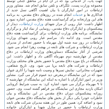
جهت یاب، از خدماتی بود که در آن ایام در مناطق جنگی توسط
مجموعه وزارت پست، تلگراف و تلفن سابق انجام شد. مشاور وزیر
ارتباطات در امور ایثارگران با بیان اهمیت آگاهی نسل جدید از
فداکاری ها و
خدمات
انجام شده در روزهای دفاع مقدس، به برنامه
های این وزارتخانه برای گرامیداشت هفته دفاع مقدس، اشاره نمود و
اظهار داشت: غبار روبی از مزار شهدای
وزارت ارتباطات
، دیدار از
پیشکسوتان و ایثارگران دفاع مقدس، رونمایی از نماد ایثار و برگزاری
نمایشگاه، برنامه های وزارت ارتباطات برای گرامیداشت هفته دفاع
مقدس است. وی ادامه داد: مراسم غبار روبی شهدای وزارت
ارتباطات در روز سه شنبه اول مهرماه با حضور تعدادی از مدیران
وزارت ارتباطات و شرکت های تابعه در بهشت زهرا انجام می شود.
تفرشی از آغاز نمایشگاه دستاوردهای وزارت ارتباطات در دفاع
مقدس از چهارشنبه دوم مهرماه آگاهی داد و اظهار داشت: این
نمایشگاه در باغ موزه دفاع مقدس با حضور بخش های مختلف وزارت
ارتباطات و شرکت های تابعه برپا می شود. وی، تاریخ شفاهی،
تجهیزات مخابراتی، نمایش تمبرها و وصیت نامه شهدا را آثاری عنوان
نمود که در این نمایشگاه درمعرض دید عموم قرار می گیرد. مشاور
وزیر در امور ایثارگران با اشاره به اینکه این نمایشگاه از چهارشنبه ۲
تا ۹ مهرماه برگزار می شود، اشاره کرد: به سبب شرایط کرونایی
امکان بازدید مجازی این نمایشگاه نیز فراهم گشته است. وی، حضور
روزانه پیشکسوتان دوران دفاع مقدس در این نمایشگاه و بیان
خاطرات خودرا یکی دیگر از بخش های نمایشگاه دفاع مقدس عنوان
نمود و اضافه کرد: همین طور در این هفته مدیران شرکت های تابعه
وزارت ارتباطات با حضور در منازل شهدا و ایثارگران خانواده