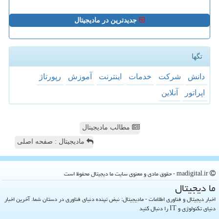
جدیدترین در مادیجیتال
تگها
دانش
شركت
خدمات
اینترنت
آموزش
رپورتاژ
اپراتور
آنلاین
مطالب مادیجیتال
مادیجیتال : صفحه اصلی
madigital.ir - حقوق مادی و معنوی سایت ما دیجیتال محفوظ است
ما دیجیتال
اخبار دیجیتال و فناوری اطلاعات - مادیجیتال: نبض تپنده دنیای فناوری در دستان شما. آخرین اخبار
دنیای تکنولوژی و IT را دنبال کنید