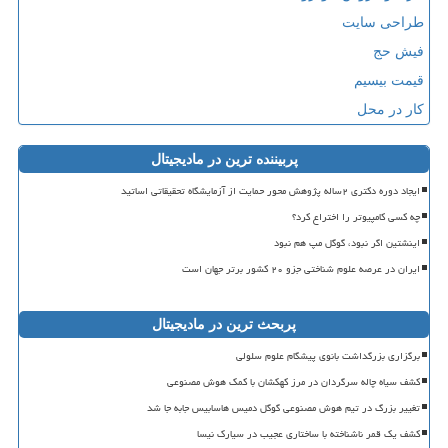
طراحی سایت
فیش حج
قیمت بیسیم
کار در محل
پربیننده ترین در مادیجیتال
ایجاد دوره دکتری ۲ساله پژوهش محور حمایت از آزمایشگاه تحقیقاتی اساتید
چه کسی کامپیوتر را اختراع کرد؟
اینشتین اگر نبود، گوگل مپ هم نبود
ایران در عرصه علوم شناختی جزو ۲۰ کشور برتر جهان است
پربحث ترین در مادیجیتال
برگزاری بزرگداشت بانوی پیشگام علوم سلولی
کشف سیاه چاله سرگردان در مرز کهکشان با کمک هوش مصنوعی
تغییر بزرگ در تیم هوش مصنوعی گوگل دمیس هاسابیس جابه جا شد
کشف یک قمر ناشناخته با ساختاری عجیب در سیارک نیسا