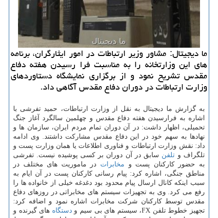
ما دیجیتال: مشاور وزیر ارتباطات در امور ایثارگران، برنامه
های این وزارتخانه را به مناسبت فرا رسیدن هفته دفاع
مقدس تشریح نمود و از برگزاری نمایشگاه دستاوردهای
وزارت ارتباطات در دوران دفاع مقدس آگاهی داد.
به گزارش ما دیجیتال به نقل از وزارت ارتباطات، حمید تفرشی با
اشاره به فرارسیدن هفته دفاع مقدس و چهلمین سالگرد آغاز جنگ
تحمیلی، اظهار داشت: در آن دوران تمام مردم ایران، سازمان ها و
نهادها به سهم خود در این دفاع مقدس مشارکت داشتند. وی ادامه
داد: نقش وزارت ارتباطات و فناوری اطلاعات یا همان وزارت پست و
تلگراف و
تلفن
سابق در آن دوران بر کسی پوشیده نیست. تفرشی
به حضور کارکنان پست و
مخابرات
در ماموریت های مختلف در
مناطق جنگی، اشاره کرد: پیام رسانی کارکنان پست در آن ایام به
سبب اینکه کانال ارسال پیام محدود بود دغدغه خیلی از خانواده ها را
رفع می کرد. وی به تجهیزات سیستم های مخابراتی در روزهای دفاع
مقدس توسط کارکنان شرکت مخابرات اشاره نمود و اضافه کرد:
تجهیز خطوط تلفن FX، سیستم های بی سیم و
دستگاه
های گیرنده و