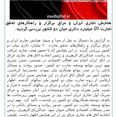
همایش تجاری ایران و عراق برگزار و راهکارهای تحقق
تجارت 20 میلیارد دلاری میان دو کشور بررسی گردید.
به گزارش ما دیجیتال به نقل از صدا و سیما، همایش تجاری ایران و
عراق برگزار و راهکارهای تحقق تجارت ۲۰ میلیارد دلاری میان دو
کشور بررسی گردید. در این همایش که با حضور هیئت تجاری عراقی
به ریاست عبدالرزاق الزهیری و رئیس اتحادیه اتاق های تجاری عراق
در اتاق ایران انجام شد فعالان اقتصادی در نشستی، ضمن تشریح
مهم ترین موانع توسعه تجارت دو کشور، صدور روادید و مسائل
بانکی را در صدر موانع همکاری بیان نمودند. محمدرضا کرباسی،
معاون امور بین الملل اتاق ایران در این همایش ضمن ارائه آمار و
ارقامی از روند تجارت میان دو کشور طی سالهای گذشته، اظهار
داشت: بااینکه آمار تجارت ایران و عراق در سالهای گذشته با فراز و
نشیب هایی همراه بوده، اما خوشبختانه این آمار معقول و عراق
شریک اول تجاری ایران است. وی بر ضرورت تجهیز زیرساخت ها
باهدف توسعه همکاریهای دو کشور در بلندمدت تاکید کرد. مهم ترین
موانع توسعه تجارت دو کشور، صدور روادید و مسائل بانکی را در
صدر مشکلات اقتصادی فعالان عنوان نمود. عبدالرزاق الزهیری، رئیس
اتحادیه اتاق های تجاری عراق نیز در این همایش اظهار داشت: طبیعی