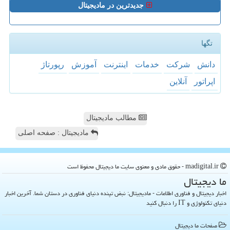
جدیدترین در مادیجیتال
تگها
دانش
شركت
خدمات
اینترنت
آموزش
رپورتاژ
اپراتور
آنلاین
مطالب مادیجیتال
مادیجیتال : صفحه اصلی
madigital.ir - حقوق مادی و معنوی سایت ما دیجیتال محفوظ است
ما دیجیتال
اخبار دیجیتال و فناوری اطلاعات - مادیجیتال: نبض تپنده دنیای فناوری در دستان شما. آخرین اخبار
دنیای تکنولوژی و IT را دنبال کنید
صفحات ما دیجیتال