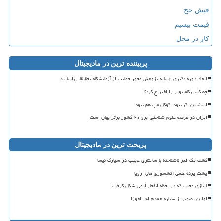
فیش حج
قیمت بیسیم
کار در محل
پربیننده ترین در مادیجیتال
ایجاد دوره دکتری ۲ساله پژوهش محور حمایت از آزمایشگاه تحقیقاتی اساتید
چه کسی کامپیوتر را اختراع کرد؟
اینشتین اگر نبود، گوگل مپ هم نبود
ایران در عرصه علوم شناختی جزو ۲۰ کشور برتر جهان است
پربحث ترین در مادیجیتال
کشف یک قمر ناشناخته با ساختاری عجیب در سیارک نیسا
پشت پرده علمی آتشسوزی های اروپا
آلیاژی عجیب که در لحظه انفجار اتمی شکل گرفت
اولین تصویر از ستاره همدم ابط الجوزا