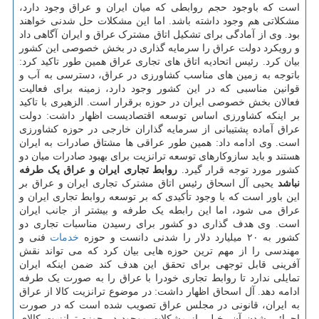
است که باوجود حجم روابطی که میان ایران و عراق وجود دارد،
مشکلاتی هم وجود داشته باشد. اما این مشکلات حل شدنی خواهند
بود. وی از آمادگی برای تشکیل اتاق مشترک عراق و ایران آگاهی داد
و رویکرد دولت عراق را سرمایه گذاری در بخش خصوصی این کشور
بیان کرد. رئیس اتحادیه اتاق های تجاری عراق همین طور تاکید کرد:
باتوجه به زمین های مناسب کشاورزی در عراق، دسترسی به آب و
قوانین مناسبی که در این کشور وجود دارد، زمینه برای فعالیت
فعالان بخش خصوصی ایران در حوزه برقرار است. الزهیری با تاکید
بر اینکه کشاورزی اساس توسعه اقتصادیست اظهار داشت: دولت
عراق آماده پشتیبانی از سرمایه گذاران خارجی در حوزه کشاورزی
است. وی ادامه داد: همین طور عراقی ها مشتاق صادرات به ایران
هستند و باید سازوکارهای توسعه ترانزیت برای بهبود صادرات میان دو
کشور مورد توجه قرار گیرد.
روابط تجاری ایران و عراق یک طرفه
نباشد
یحیی آل اسحاق رئیس اتاق مشترک تجاری ایران و عراق بر
این باور است که با وجود تأکیدی که بر توسعه روابط تجاری ایران و
عراق می شود، اما این رابطه یک طرفه و بیشتر از جانب ایران
است. وی هدف گذاری دو کشور برای رسیدن مناسبات تجاری دو
کشور به ۲۰ میلیارد دلار را شدنی دانست و حوزه
خدمات
فنی و
مهندسی را از مهم ترین حوزه هایی بیان کرد که می تواند نقش
آفرینی قابل توجهی برای تحقق این هدف کند ضمن اینکه ایران
تمایلی ندارد تا روابط تجاری خودرا با عراق را به صورت یک طرفه
ادامه دهد. آل اسحاق اظهار داشت: در موضوع ترانزیت کالا از عراق
به ایران، قانونی در مجلس عراق تصویب شده است که در صورت
اجرائی شدن آن، خیلی از مشکلات موجود در حوزه ترانزیت کالای