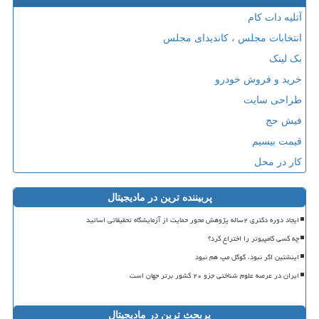
آتلیه دات کام
انتخابات مجلس ، کاندیدای مجلس
بک لینک
خرید و فروش خودرو
طراحی سایت
فیش حج
قیمت بیسیم
کار در محل
پربیننده ترین در مادیجیتال
ایجاد دوره دکتری ۲ساله پژوهش محور حمایت از آزمایشگاه تحقیقاتی اساتید
چه کسی کامپیوتر را اختراع کرد؟
اینشتین اگر نبود، گوگل مپ هم نبود
ایران در عرصه علوم شناختی جزو ۲۰ کشور برتر جهان است
پربحث ترین در مادیجیتال