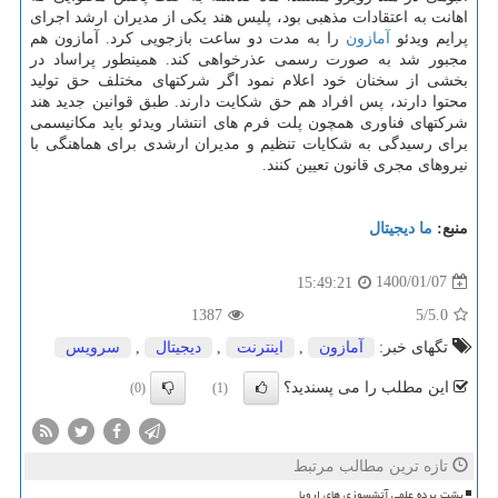
اهانت به اعتقادات مذهبی بود، پلیس هند یکی از مدیران ارشد اجرای
پرایم ویدئو
آمازون
را به مدت دو ساعت بازجویی کرد. آمازون هم
مجبور شد به صورت رسمی عذرخواهی کند. همینطور پراساد در
بخشی از سخنان خود اعلام نمود اگر شرکتهای مختلف حق تولید
محتوا دارند، پس افراد هم حق شکایت دارند. طبق قوانین جدید هند
شرکتهای فناوری همچون پلت فرم های انتشار ویدئو باید مکانیسمی
برای رسیدگی به شکایات تنظیم و مدیران ارشدی برای هماهنگی با
نیروهای مجری قانون تعیین کنند.
منبع:
ما دیجیتال
1400/01/07
15:49:21
1387
/5
5.0
تگهای خبر:
آمازون
,
اینترنت
,
دیجیتال
,
سرویس
این مطلب را می پسندید؟
(0)
(1)
تازه ترین مطالب مرتبط
پشت پرده علمی آتشسوزی های اروپا