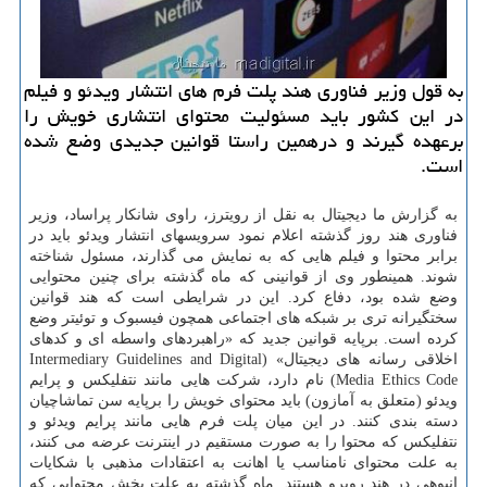
به قول وزیر فناوری هند پلت فرم های انتشار ویدئو و فیلم
در این کشور باید مسئولیت محتوای انتشاری خویش را
برعهده گیرند و درهمین راستا قوانین جدیدی وضع شده
است.
به گزارش ما دیجیتال به نقل از رویترز، راوی شانکار پراساد، وزیر
فناوری هند روز گذشته اعلام نمود سرویسهای انتشار ویدئو باید در
برابر محتوا و فیلم هایی که به نمایش می گذارند، مسئول شناخته
شوند. همینطور وی از قوانینی که ماه گذشته برای چنین محتوایی
وضع شده بود، دفاع کرد. این در شرایطی است که هند قوانین
سختگیرانه تری بر شبکه های اجتماعی همچون فیسبوک و توئیتر وضع
کرده است. برپایه قوانین جدید که «راهبردهای واسطه ای و کدهای
اخلاقی رسانه های دیجیتال» (Intermediary Guidelines and Digital
Media Ethics Code) نام دارد، شرکت هایی مانند نتفلیکس و پرایم
ویدئو (متعلق به آمازون) باید محتوای خویش را برپایه سن تماشاچیان
دسته بندی کنند. در این میان پلت فرم هایی مانند پرایم ویدئو و
نتفلیکس که محتوا را به صورت مستقیم در اینترنت عرضه می کنند،
به علت محتوای نامناسب یا اهانت به اعتقادات مذهبی با شکایات
انبوهی در هند روبرو هستند. ماه گذشته به علت پخش محتوایی که