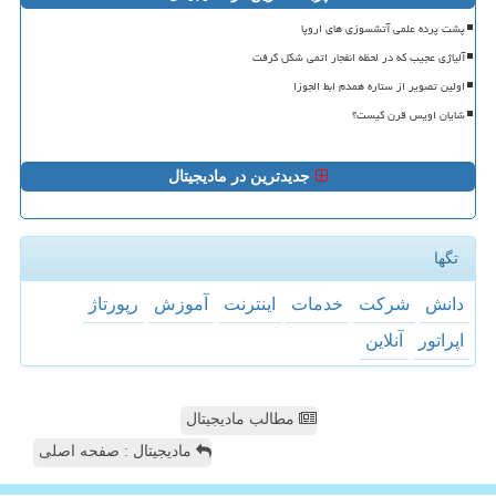
پشت پرده علمی آتشسوزی های اروپا
آلیاژی عجیب که در لحظه انفجار اتمی شکل گرفت
اولین تصویر از ستاره همدم ابط الجوزا
شایان اویس قرن کیست؟
جدیدترین در مادیجیتال
تگها
دانش
شركت
خدمات
اینترنت
آموزش
رپورتاژ
اپراتور
آنلاین
مطالب مادیجیتال
مادیجیتال : صفحه اصلی