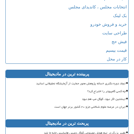
نتخابات مجلس ، کاندیدای مجلس
ک لینک
رید و فروش خودرو
راحی سایت
یش حج
یمت بیسیم
ار در محل
پربیننده ترین در مادیجیتال
ایجاد دوره دکتری ۲ساله پژوهش محور حمایت از آزمایشگاه تحقیقاتی اساتید
چه کسی کامپیوتر را اختراع کرد؟
اینشتین اگر نبود، گوگل مپ هم نبود
ایران در عرصه علوم شناختی جزو ۲۰ کشور برتر جهان است
پربحث ترین در مادیجیتال
تغییر بزرگ در تیم هوش مصنوعی گوگل دمیس هاسابیس جابه جا شد