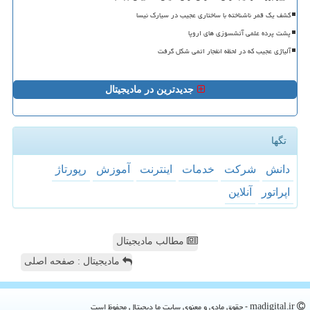
کشف یک قمر ناشناخته با ساختاری عجیب در سیارک نیسا
پشت پرده علمی آتشسوزی های اروپا
آلیاژی عجیب که در لحظه انفجار اتمی شکل گرفت
جدیدترین در مادیجیتال
تگها
دانش
شركت
خدمات
اینترنت
آموزش
رپورتاژ
اپراتور
آنلاین
مطالب مادیجیتال
مادیجیتال : صفحه اصلی