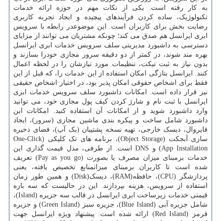
به کار رفته است. یکی از نکات مهم در حوزه ارائه خدمات
تکنولوژیک، ساده کردن فرآیندهای پیچیده و ایجاد تجربه کاربری
رضایت بخش برای کاربران است. این موضوعدر رابطه با سرویس
ابری ایرانسل هم صدق می کند؛ چونکه مشتریان می توانند از مزایای
دسترسی به داشبورد مدیریتی سلف سرویس خدمات ابری ایرانسل
بهره مند شوند، در کمتر از دو دقیقه سرور مجازی خودرا بسازند و
بدون نیاز به ثبت تیکت، تنظیمات مورد نیازشان را در لحظه اعمال
کنند. ایرانسل بتازگی امکان استفاده از این خدمات را، که قبل از این
فقط برای اشخاص حقوقی امکان پذیر بود، در اختیار اشخاص حقیقی
نیز قرار داده است. امکانات داشبورد سلف سرویس خدمات ابری
ایرانسل با ثبت نام و شارژ کردن کیف پول مجازی خود، می توانید
وارد داشبورد شوید و از امکانات آن استفاده کنید. امکانات این
داشبورد شامل ساخت و پیکره بندی ماشین مجازی (سرور)، ایجاد
فایروال، دیسک خارجی، تهیه نسخه پشتیبان (بک آپ)، فضای ذخیره
سازی آبجکت (Object Storage)، برنامه های تک کلیکی (One-Click
App Installation) و DNS است. از طرفی، مدل قیمت گذاری این
خدمات برمبنای میزان مصرف یا بصورت (Pay as you go) تعریف
شده است تا کاربران برمبنای میزانمنابع تخصیص یافته، یعنی
پردازشگر (CPU)، حافظه(RAM)، دیسک(Disk) و همین طور زمان
استفاده از سرویس، هزینه بپردازند. این در حالیست که سه بازه
قیمتی خدمات زیرساخت ابری ایرانسل در قالب سه جزیره (Island)،
شامل جزیره آبی (Blue Island)، جزیره سبز (Green Island) و جزیره
قرمز (Red Island) ارائه شده است. پیشنهاد ویژه ایرانسل جهت