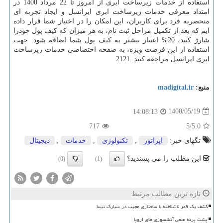
استفاده از خدمات زیرساخت ابری از امروز تا 22 مرداد 1400 در
امتداد معرفی خدمات زیرساخت ابری ایرانسل و ایجاد تجربه ای
منحصربه فرد برای کاربران، این امکان را در اختیار شما قرار داده
ایم که بعد از تکمیل مراحل ثبت نام، به هر میزان که کیف پول خودرا
شارژ کنید، 20% اعتبار بیشتر به کیف پول شما اضافه شود. جهت
استفاده از این فرصت ویژه، به صفحه اختصاصی خدمات زیرساخت
ابری ایرانسل مراجعه کنید. 2121
منبع:
madigital.ir
1400/05/19
14:08:13
717
/5
5.0
تگهای خبر:
اپراتور
,
تكنولوژی
,
خدمات
,
دیجیتال
این مطلب را می پسندید؟
(0)
(1)
تازه ترین مطالب مرتبط
کشف یک قمر ناشناخته با ساختاری عجیب در سیارک نیسا
پشت پرده علمی آتشسوزی های اروپا