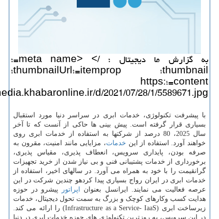
به گزارش ما دیجیتال ؛ /> <meta name=؛
thumbnail؛ itemprop=؛thumbnailUrl؛
content=؛https:
//media.khabaronline.ir/d/2021/07/28/1/5589671.jp
با پیشرفت تکنولوژی، خدمات ابری در سراسر دنیا مورد استقبال
بسیاری قرار گرفته است. پیش بینی ها حاکی از آنست که تا آخر
سال 2025، 80 درصد از شرکتها به استفاده از خدمات ابری روی
خواهند آورد. استفاده از این
خدمات
، مزایایی مانند امنیت، مقرون به
صرفه بودن، پایداری سرویس، انعطاف پذیری، مقیاس پذیری،
برخورداری از خدمات پشتیبانی فنی و بی نیاز شدن از خرید تجهیزات
گرانقیمت را با خود به همراه می آورد. در سالهای اخیر، استفاده از
خدمات ابری در ایران رواج بسیاری پیدا کردهو چندین شرکت در این
عرصه فعالیت می نمایند. ایرانسل بعنوان
اپراتور
پیشرو در حوزه
هدایت کسب وکارهای کوچک و بزرگ به سمت تحول دیجیتال، خدمات
زیرساخت ابری (Infrastructure as a Service- IaaS) را ارائه می کند.
در این سرویس، به روزترین تکنولوژی های حوزه خدمات ابری در دنیا