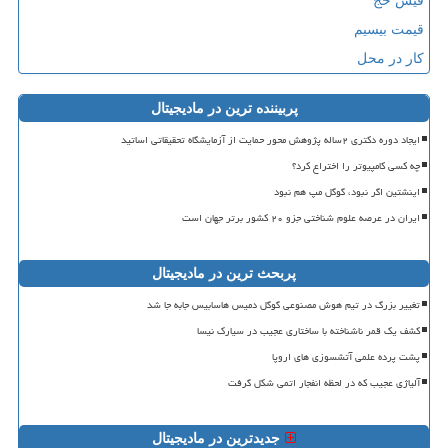
فیش حج
قیمت بیسیم
کار در محل
پربیننده ترین در مادیجیتال
ایجاد دوره دکتری ۲ساله پژوهش محور حمایت از آزمایشگاه تحقیقاتی اساتید
چه کسی کامپیوتر را اختراع کرد؟
اینشتین اگر نبود، گوگل مپ هم نبود
ایران در عرصه علوم شناختی جزو ۲۰ کشور برتر جهان است
پربحث ترین در مادیجیتال
تغییر بزرگ در تیم هوش مصنوعی گوگل دمیس هاسابیس جابه جا شد
کشف یک قمر ناشناخته با ساختاری عجیب در سیارک نیسا
پشت پرده علمی آتشسوزی های اروپا
آلیاژی عجیب که در لحظه انفجار اتمی شکل گرفت
جدیدترین در مادیجیتال