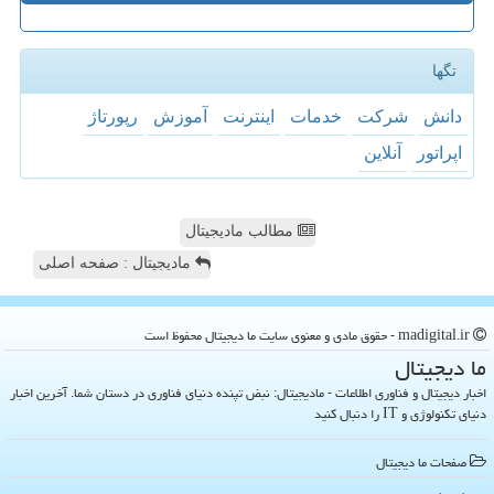
تگها
دانش
شركت
خدمات
اینترنت
آموزش
رپورتاژ
اپراتور
آنلاین
مطالب مادیجیتال
مادیجیتال : صفحه اصلی
madigital.ir - حقوق مادی و معنوی سایت ما دیجیتال محفوظ است
ما دیجیتال
اخبار دیجیتال و فناوری اطلاعات - مادیجیتال: نبض تپنده دنیای فناوری در دستان شما. آخرین اخبار
دنیای تکنولوژی و IT را دنبال کنید
صفحات ما دیجیتال