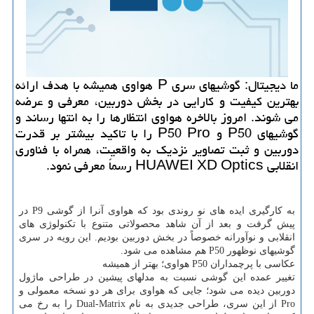
ما دیجیتال: گوشیهای سری P هواوی همیشه با هدف ارائه
بهترین کیفیت و کارایی در بخش دوربین، معرفی و عرضه
می شوند. امروز بالاخره هواوی انتظارها را به انتها رساند و
گوشیهای P50 و P50 Pro را با تاکید بیشتر بر قدرت
دوربین و ثبت تصاویر نزدیک به واقعیت، همراه با فناوری
انقلابی HUAWEI XD Optics رسماً معرفی نمود.
به کارگیری ایده های نو روندی بود که هواوی آنرا از گوشی P9 در
پیش گرفت و بعد از آن شاهد محصولاتی متنوع با تکنولوژی های
انقلابی و نوآورانه خصوصاً در بخش دوربین بودیم. این رویه در سری
گوشیهای نوظهور P50 هم مشاهده می شود.
عکاسی با پرچمداران P50 هواوی؛ بهتر از همیشه
تغییر عمده این گوشی نسبت به مدلهای پیشین در طراحی ماژول
دوربین دیده می شود؛ جایی که هواوی برای هر دو نسخه معمولی و
Pro از این سری، طراحی جدیدی به نام Dual-Matrix را به رخ می