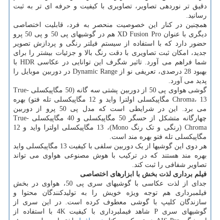
دقیق تر نوردهی تصاویر، تصاویری با کیفیت و حرفه ای تر به ثبت
رسانید.
همچنین در کنار این خصوصیت منحصر به فرد، قابلیت اختصاصی
دیگری با عنوان XD Fusion Pro هم در گوشیهای پی 50 و پی 50 پرو
حضور دارد که با استفاده از سیستم فیلتر رنگی و پردازش تصویر
جدید، امکان ثبت تصاویری با دقت رنگ بالا و جزئیات بیشتر را برای
شما فراهم می آورد. تاثیر شگرف این توانایی در عکاسی HDR با
بهبود 28 درصدی، تعریفی نو از Dynamic Range در دوربین موبایل را
پدید می آورد.
گوشی هواوی پی 50 از دوربین پشتی سه گانه (50 مگاپیکسلی True-
Chroma، 13 مگاپیکسلی اولترا واید و 12 مگاپیکسلی تله فتو) بهره
می برد. این در شرایطی است که مدل پی 50 پرو از دوربین
چهارگانه متشکل از حسگر 50 مگاپیکسلی و 40 مگاپیکسلی True-
Chroma (رنگی و تک رنگ Mono)، 13 مگاپیکسلی اولترا واید و 12
مگاپیکسلی تله فتو بهره مند است.
هر دوی این گوشیها از یک دوربین سلفی با کیفیت 13 مگاپیکسلی واید
بهره مند هستند که در ترکیب با هوش مصنوعی هواوی می تواند
تصاویر شفافی را ثبت کند.
فیلم برداری لذت بخش با ابزارهای اختصاصی
جدای از لذت عکاسی با گوشیهای سری پی 50، هواوی در بخش
فیلمبرداری هم توجه ویژه خویش را به تولیدکنندگان محتوا و
سازندگان کلیپ با گوشی معطوف کرده است. در این سری از
گوشیهای سری P شاهد فیملبرداری با کیفیت 4K با استفاده از