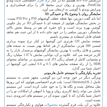
لرزشگیر AIS Pro هستیم که در کنار
نرم افزار
اختصاصی ادیت ویدئو
PetalClip، بهترین و روان ترین محیط کار را برای فیملبرداری و
ویرایش ویدئو با گوشی به ارمغان می آورد.
نمایشگر روان با وضوح بالا و خمیدگی
3D
اما باید گفت دوربین تنها نقطه عطف گوشیهای P50 و P50 Pro نیست.
در بخش نمایشگر، هواوی از شیشه ای با خمیدگی 3D در پنل جلویی
گوشی بهره برده است و ناچ حفره ای هم در وسط بخش بالای
نمایشگر، دوربین سلفی را در خود جای داده تا از این حیث هم شاهد
فضای قابل استفاده ی بیشتری باشیم.
صفحه نمایش 120 هرتزی این گوشیها در کنار نرخ نمونه برداری
لمسی 300 هرتز، نمایشگری از هر لحاظ بهتر نسبت به نسخه های
پیشین و قابل رقابت با بهترین نمایشگر گوشیهای پرچمدار بازار را به
کاربر عرضه می کند. علاوه بر آن، توانایی نمایش تا 1.07 میلیارد رنگ
و پشتیبانی کامل از فضای رنگی P3، لذت بیشتری در تماشای محتوای
HDR را از راه صفحه نمایش های 6.5 و 6.6 اینچی این گوشیها در
اختیار شما می گذارد.
تجربه یکپارچگی با سیستم عامل هارمونی
ویژگی دیگر در خور توجه این دو گوشی، مجهز شدن به سیستم
عامل HarmonyOS 2 است؛ پلت فرم اختصاصی هواوی که این روزها
نقل محافل شده و نگاه ها را به خود جلب کرده است. این سیستم
عامل می تواند رابط کاربری روان و پویا با انبوهی از امکانات نو را در
اختیار شما بگذارد که تا کنون نمونه آن در سیستم های اندرویدی دیده
نشده است.
علاوه بر آن، پلت فرم گسترده
محصولات
هواوی و یکپارچگی سیستم