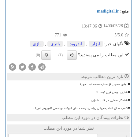
منبع:
madigital.ir
1400/05/28
13:47:06
771
/5
5.0
تگهای خبر:
ابزار
,
اندروید
,
باتری
,
بازی
این مطلب را می پسندید؟
(0)
(1)
تازه ترین مطالب مرتبط
اولین تصویر از ستاره همدم ابط الجوزا
شایان اویس قرن کیست؟
شاهکار معماری در قلب شنژن
کسب مدال اتحادیه جهانی ریاضی توسط دانش آموخته مهندسی کامپیوتر شریف
نظرات بینندگان در مورد این مطلب
نظر شما در مورد این مطلب