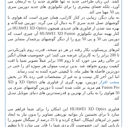
کشد. این زبان طراحی جدید نه تنها ظاهری جدید را به ارمغان می
آورد، بلکه فضای بیشتری را برای تکنولوژی های جدید دوربین سری
پی 50 مهیا می کند.
به بیان دیگر، زیبایی در کنار کارایی، همان چیزی است که هواوی با
گوشیهای نسل جدید سری P به دنبال آن می گردد. دوربین چندگانه و
بهره مند شدن از فناوری های جدیدی همچون HUAWEI XD Optics در
کنار بهینه سازی تکنولوژی HUAWEI XD Fusion آن چیزی است که
دوربین پی 50 و پی 50 پرو را از دیگر گوشیهای پرچمدار متمایز می
کند.
لنزهای پریسکوپ بکار رفته در هر دو نسخه، قدرت زوم باورنکردنی
تا 200 برابر را به کاربران عرضه می کنند؛ این خصوصیت هیجان انگیز
در حالی رقم می خورد که تا زوم 100 برابر عملاً تصویر شما با افت
کیفیت روبرو نخواهد شد. بدین ترتیب میتوان هر سوژه ای را حتی در
دورترین فاصله ها نظیر ماه، با کیفیتی خیره کننده به ثبت رساند.
اما این آخر کار نیست و به غیر از مشخصات فنی رده بالا در بخش
سخت افزار
دوربین، بهره گیری از فناوری های XD Optics و XD
Fusion Pro هم مزید بر علت شده است تا دوربین گوشیهای سری پی
50 هواوی را به یکی از بهترین و قدرتمندترین های دنیای موبایل تبدیل
کند.
فناوری HUAWEI XD Optics این امکان را برای شما فراهم می
سازد تا برای نخستین بار بتوانید نوردهی تصاویر را بدون نیاز به ایجاد
تغییر در لنزهای اپتیکال، اصلاح کرده و تا 25 درصد از سیگنال تصویر را
بازیابی کنید. این خصوصیت کاربردی شما را قادر می سازد تا با تنظیم