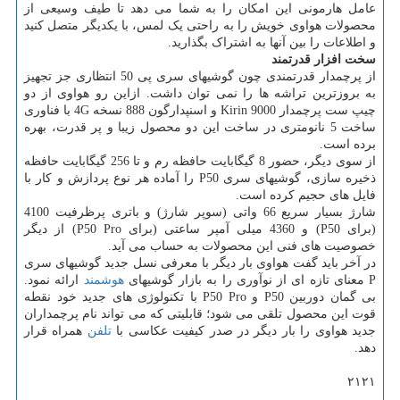
عامل هارمونی این امکان را به شما می دهد تا طیف وسیعی از
محصولات هواوی خویش را به راحتی یک لمس، با یکدیگر متصل کنید
و اطلاعات را بین آنها به اشتراک بگذارید.
سخت افزار قدرتمند
از پرچمدار قدرتمندی چون گوشیهای سری پی 50 انتظاری جز تجهیز
به بروزترین تراشه ها را نمی توان داشت. ازاین رو هواوی از دو
چیپ ست پرچمدار Kirin 9000 و اسنپدارگون 888 نسخه 4G با فناوری
ساخت 5 نانومتری در ساخت این دو محصول زیبا و پر قدرت، بهره
برده است.
از سوی دیگر، حضور 8 گیگابایت حافظه رم و تا 256 گیگابایت حافظه
ذخیره سازی، گوشیهای سری P50 را آماده هر نوع پردازش و کار با
فایل های حجیم کرده است.
شارژ بسیار سریع 66 واتی (سوپر شارژ) و باتری پرظرفیت 4100
(برای P50) و 4360 میلی آمپر ساعتی (برای P50 Pro) از دیگر
خصوصیت های فنی این محصولات به حساب می آید.
در آخر باید گفت هواوی بار دیگر با معرفی نسل جدید گوشیهای سری
P معنای تازه ای از نوآوری را به بازار گوشیهای
هوشمند
ارائه نمود.
بی گمان دوربین P50 و P50 Pro با تکنولوژی های جدید خود نقطه
قوت این محصول تلقی می شود؛ قابلیتی که می تواند نام پرچمداران
جدید هواوی را بار دیگر در صدر کیفیت عکاسی با
تلفن
همراه قرار
دهد.
۲۱۲۱