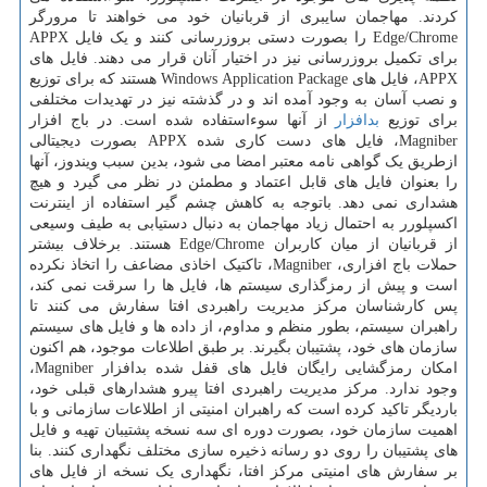
کردند. مهاجمان سایبری از قربانیان خود می خواهند تا مرورگر
Edge/Chrome را بصورت دستی بروزرسانی کنند و یک فایل APPX
برای تکمیل بروزرسانی نیز در اختیار آنان قرار می دهند. فایل های
APPX، فایل های Windows Application Package هستند که برای توزیع
و نصب آسان به وجود آمده اند و در گذشته نیز در تهدیدات مختلفی
برای توزیع
بدافزار
از آنها سوءاستفاده شده است. در باج افزار
Magniber، فایل های دست کاری شده APPX بصورت دیجیتالی
ازطریق یک گواهی نامه معتبر امضا می شود، بدین سبب ویندوز، آنها
را بعنوان فایل های قابل اعتماد و مطمئن در نظر می گیرد و هیچ
هشداری نمی دهد. باتوجه به کاهش چشم گیر استفاده از اینترنت
اکسپلورر به احتمال زیاد مهاجمان به دنبال دستیابی به طیف وسیعی
از قربانیان از میان کاربران Edge/Chrome هستند. برخلاف بیشتر
حملات باج افزاری، Magniber، تاکتیک اخاذی مضاعف را اتخاذ نکرده
است و پیش از رمزگذاری سیستم ها، فایل ها را سرقت نمی کند،
پس کارشناسان مرکز مدیریت راهبردی افتا سفارش می کنند تا
راهبران سیستم، بطور منظم و مداوم، از داده ها و فایل های سیستم
سازمان های خود، پشتیبان بگیرند. بر طبق اطلاعات موجود، هم اکنون
امکان رمزگشایی رایگان فایل های قفل شده بدافزار Magniber،
وجود ندارد. مرکز مدیریت راهبردی افتا پیرو هشدارهای قبلی خود،
باردیگر تاکید کرده است که راهبران امنیتی از اطلاعات سازمانی و با
اهمیت سازمان خود، بصورت دوره ای سه نسخه پشتیبان تهیه و فایل
های پشتیبان را روی دو رسانه ذخیره سازی مختلف نگهداری کنند. بنا
بر سفارش های امنیتی مرکز افتا، نگهداری یک نسخه از فایل های