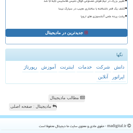
تغییر بزرگ در تیم هوش مصنوعی گوگل دمیس هاسابیس جابه جا شد
کشف یک قمر ناشناخته با ساختاری عجیب در سیارک نیسا
پشت پرده علمی آتشسوزی های اروپا
جدیدترین در مادیجیتال
تگها
دانش
شركت
خدمات
اینترنت
آموزش
رپورتاژ
اپراتور
آنلاین
مطالب مادیجیتال
مادیجیتال : صفحه اصلی
madigital.ir - حقوق مادی و معنوی سایت ما دیجیتال محفوظ است