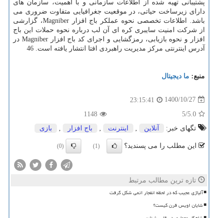
پشتیبانی تهیه شده از اطلاعات سازمانی و با اهمیت، سازمان های
دارای زیرساخت حیاتی، در موقعیت جغرافیایی متفاوت ضروری می
باشد. اطلاعات تخصصی نحوه عملکر باج افزار Magniber، گزارشی
از شرکت امنیت سایبری کره ای آن لب درباره نحوه حملات این باج
افزار و نحوه بازیابی، رمزگشایی و اجرای کد باج افزار Magniber در
آدرس اینترنتی مرکز مدیریت راهبردی افتا انتشار یافته است. 46
منبع:
ما دیجیتال
1400/10/27
23:15:41
1148
/5
5.0
تگهای خبر:
آنلاین
,
اینترنت
,
باج افزار
,
بازی
این مطلب را می پسندید؟
(0)
(1)
تازه ترین مطالب مرتبط
آلیاژی عجیب که در لحظه انفجار اتمی شکل گرفت
شایان اویس قرن کیست؟
شاهکار معماری در قلب شنژن