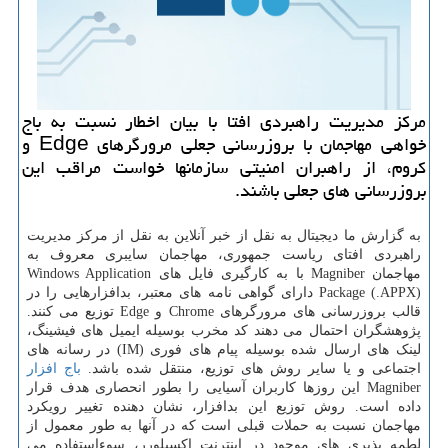
مرکز مدیریت راهبردی افتا با بیان اخطار نسبت به باج
خواهی مهاجمان با بروزرسانی جعلی مرورگرهای Edge و
کروم، از راهبران امنیتی سازمانها خواست مراقب این
بروزرسانی های جعلی باشند.
به گزارش ما دیجیتال به نقل از خبر آنلاین به نقل از مرکز مدیریت
راهبردی افتای ریاست جمهوری، مهاجمان سایبری معروف به
مهاجمان Magniber با به کارگیری فایل های Windows Application
Package (.APPX) دارای گواهی نامه های معتبر، بدافزارهایی را در
قالب بروزرسانی های مرورگرهای Chrome و Edge توزیع می کنند.
پژوهشگران احتمال می دهند کد مخرب بوسیله ایمیل های فیشینگ،
لینک های ارسال شده بوسیله پیام های فوری (IM) در رسانه های
اجتماعی و یا سایر روش های توزیع، منتقل شده باشد.
باج افزار
Magniber این روزها کاربران آسیایی را بطور انحصاری هدف قرار
داده است. روش توزیع این بدافزار، نشان دهنده تغییر رویکرد
مهاجمان نسبت به حملات قبلی است که در آنها به طور معمول از
لطمه پذیری های موجود در اینترنت اکسپلورر، سوءاستفاده می