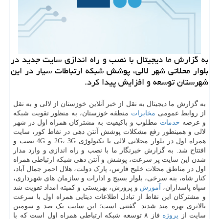
به گزارش ما دیجیتال با نصب و راه اندازی سایت جدید در
بلوار محلاتی شهر لالی، پوشش شبکه ارتباطات سیار در این
شهرستان توسعه و افزایش پیدا کرد.
به گزارش ما دیجیتال به نقل از خبر آنلاین خوزستان از لالی و به نقل
از روابط عمومی
مخابرات
منطقه خوزستان، به منظور تقویت شبکه
و عرضه
خدمات
مطلوب و باکیفیت به مشترکان همراه اول در شهر
لالی و همینطور رفع مشکلات پوشش آنتن دهی در نقاط کور، سایت
همراه اول در بلوار محلاتی لالی با تکنولوژی 2G، 3G و 4G نصب و
افتتاح شد. به گزارش خبرنگار ما با نصب و راه اندازی و وارد مدار
شدن این سایت پر سرعت، پوشش و آنتن دهی شبکه ارتباطی همراه
اول در مناطق محلات خلیج فارس، پارک دولت، هلال احمر جمال آباد،
کنار شاه، بنه سرخی، بلوار بسیج و ادارات و سازمان های شهرداری،
سپاه پاسداران،
آموزش
و پرورش، بهزیستی و کمیته امداد تقویت شد
و مشترکان این نقاط از تبادل اطلاعات دیتایی همراه اول با سرعت
بالاتری بهره مند شدند. گفتنی است؛ این سایت یک صد و سومین
سایت از
پروژه
فاز ۸ توسعه شبکه ارتباطی همراه اول است که با