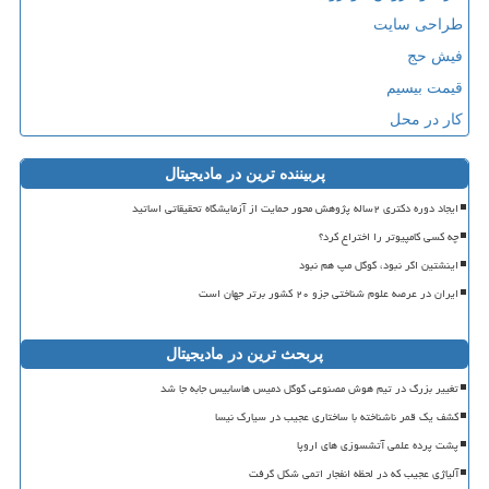
طراحی سایت
فیش حج
قیمت بیسیم
کار در محل
پربیننده ترین در مادیجیتال
ایجاد دوره دکتری ۲ساله پژوهش محور حمایت از آزمایشگاه تحقیقاتی اساتید
چه کسی کامپیوتر را اختراع کرد؟
اینشتین اگر نبود، گوگل مپ هم نبود
ایران در عرصه علوم شناختی جزو ۲۰ کشور برتر جهان است
پربحث ترین در مادیجیتال
تغییر بزرگ در تیم هوش مصنوعی گوگل دمیس هاسابیس جابه جا شد
کشف یک قمر ناشناخته با ساختاری عجیب در سیارک نیسا
پشت پرده علمی آتشسوزی های اروپا
آلیاژی عجیب که در لحظه انفجار اتمی شکل گرفت