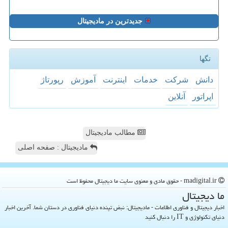
جدیدترین در مادیجیتال
تگها
دانش
شركت
خدمات
اینترنت
آموزش
رپورتاژ
اپراتور
آنلاین
مطالب مادیجیتال
مادیجیتال : صفحه اصلی
madigital.ir - حقوق مادی و معنوی سایت ما دیجیتال محفوظ است
ما دیجیتال
اخبار دیجیتال و فناوری اطلاعات - مادیجیتال: نبض تپنده دنیای فناوری در دستان شما. آخرین اخبار
دنیای تکنولوژی و IT را دنبال کنید