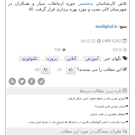
تلاش کارشناسان
متخصص
حوزه ارتباطات سیار و همکاران در
شهرستان لالی نصب و مورد بهره برداری قرار گرفت. 48
منبع:
madigital.ir
1400/12/02
10:15:52
710
/5
5.0
تگهای خبر:
آموزش
,
آنلاین
,
پروژه
,
تكنولوژی
این مطلب را می پسندید؟
(0)
(1)
تازه ترین مطالب مرتبط
آلیاژی عجیب که در لحظه انفجار اتمی شکل گرفت
شایان اویس قرن کیست؟
شاهکار معماری در قلب شنژن
ثبت نام جذب دانش آموختگان دکتری در دانشگاه ها شروع شد ۲ شرط اصلی جذب
نظرات بینندگان در مورد این مطلب