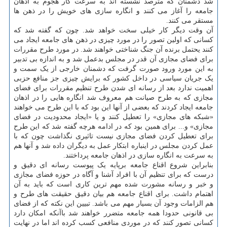
شد دشمنان که مترصد نشسته اند به سرعت کار هجوم به اذهان
جامعه را آغاز می کنند و انگاره سازی های خویش را در ذهن ها
مستقر می کنند.
آن وقت دیگر کار خیلی سخت خواهد شد. چون که گفته شد که
کسانی که اولین تصور را در مورد چیزی در ذهن های جامعه ایجاد می
کنند یحتمل برنده آن جنگ شناختی خواهند شد. در مورد طرح مقررات
برای فضای مجازی آن قدر در مجلس بدعمل شد و به اندازه بی تدبیر
به این مورد ورود صورت گرفت که دشمنان خارجی از یک سمت و
یک جریان سیاسی در داخل کشور که برایش چیزی جز منافع حزبی
اهمیت ندارد بعد از رسانه ای شدن طرح تنظیم مقررات برای فضای
مجازی که به طرح صیانت هم معروف شد انگاره هایی را در اذهان
جامعه ایجاد کردند که بعضی از آنها این بود که با این طرح می خواهند
«شبکه های مجازی» را تعطیل کنند و یا «ایجاد محدودیت در فضای
مجازی» و... برای همین بود که در ادامه هرچه گفته شد که این طرح
برای تعطیل کردن فضای مجازی نیست تاثیری نگذاشت چون که با
عمل کردن مجلس در اینباره ابتکار عمل به دیگران داده شد و آنها هم
به سرعت به انگاره سازی در اذهان جامعه پرداختند.
بنابراین شروع اقناع جامعه برپایه یک پیوست رسانه ای دقیق و
درست که برای تنظیم آن با افراد آشنا و آگاه در حوزه فضای مجازی
و خبر و رسانه مشورت شده مهم ترین کاری است که باید به آن
اهتمام داشت. برای اقناع جامعه هم بیان دقیق حقیقت های طرح و
هم الزامات وجود آن بسیار مهم می باشد. تبیین این نکته که از فضای
بی قانونی حدودا همه جامعه متضرر خواهند شد باآنکه امکان دارد
کسانی تصور کنند که در موردی منافعی کسب کرده اند اما در نهایت