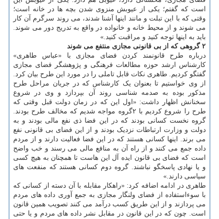
است که گفتم؛ یکی از عیوبش منزوی شدن بچه ها در خانه است؛
وقتی که با این تبلت و مانند اینها آشنا شدند، می روند سرگرم آن کار
می شوند و از محیط خانه و خانواده در واقع به تدریج دور می شوند.
باید به اینها توجه کنید و مراقبت کنید.»
۲ گروهی که از بی ­قانونی مجازی منتفع می­ شوند
درباره طرح قانونمند کردن فضای مجازی با «عباس طاهری»
کارشناس ارشد حوزه مطالعات فرهنگی و پژوهشگر فضای مجازی
گفتگو کردیم. طاهری نکات قابل تاملی را در مورد این طرح بیان کرد.
از وی خواستیم تا بعنوان یک کارشناس که در جریان مراحل طرح
مذکور بوده به صدمه شناسی روند آن بپردازد و وی در شروع
سخنانش اظهار داشت: «اول این که در زمان دولت قبل وقتی که
طرح را شروع کردیم با ۲گروه مواجه شدیم که مخالف طرح بودند.
گروه نخست کسانی بودند که در این فضا ذی نفع مالی بودند و به
دولت و وزارت ارتباطات نزدیک بودند و از این فضای بی قانونی نفع
می برند. اینها کسانی هستند که در این فضا فعالیت دارند و از مردم
داده جمع می کنند و از راه آن به منافع مالی می رسند و خب واضح
است که فضای بی قانون ایده آل این هاست تا همچنان به هیچ کسی
و یا نهادی پاسخگو نباشند. گروه دوم کسانی هستند که منفعت های
سیاسی دارند.»
طاهری در ادامه اضافه کرد: «راهکار مقابله با آن دسته از کسانی که
با سوءاستفاده از فضای ولنگار مجازی به جمع آوری داده های مردم
می پردازند و از این طریق کسب درآمد می کنند تصویب همین قانون
است. چون که در این قانون در مقابل نشر داده های مردم و یا حتی