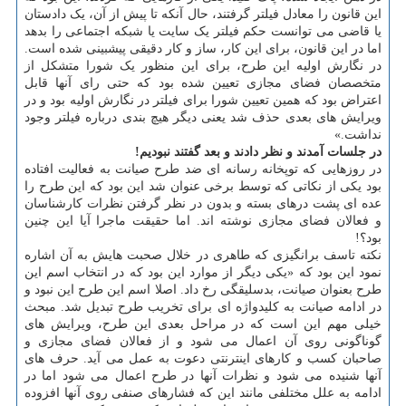
این قانون را معادل فیلتر گرفتند، حال آنکه تا پیش از آن، یک دادستان
یا قاضی می توانست حکم فیلتر یک سایت یا شبکه اجتماعی را بدهد
اما در این قانون، برای این کار، ساز و کار دقیقی پیشبینی شده است.
در نگارش اولیه این طرح، برای این منظور یک شورا متشکل از
متخصصان فضای مجازی تعیین شده بود که حتی رای آنها قابل
اعتراض بود که همین تعیین شورا برای فیلتر در نگارش اولیه بود و در
ویرایش های بعدی حذف شد یعنی دیگر هیچ بندی درباره فیلتر وجود
نداشت.»
در جلسات آمدند و نظر دادند و بعد گفتند نبودیم!
در روزهایی که توپخانه رسانه ای ضد طرح صیانت به فعالیت افتاده
بود یکی از نکاتی که توسط برخی عنوان شد این بود که این طرح را
عده ای پشت درهای بسته و بدون در نظر گرفتن نظرات کارشناسان
و فعالان فضای مجازی نوشته اند. اما حقیقت ماجرا آیا این چنین
بود؟!
نکته تاسف برانگیزی که طاهری در خلال صحبت هایش به آن اشاره
نمود این بود که «یکی دیگر از موارد این بود که در انتخاب اسم این
طرح بعنوان صیانت، بدسلیقگی رخ داد. اصلا اسم این طرح این نبود و
در ادامه صیانت به کلیدواژه ای برای تخریب طرح تبدیل شد. مبحث
خیلی مهم این است که در مراحل بعدی این طرح، ویرایش های
گوناگونی روی آن اعمال می شود و از فعالان فضای مجازی و
صاحبان کسب و کارهای اینترنتی دعوت به عمل می آید. حرف های
آنها شنیده می شود و نظرات آنها در طرح اعمال می شود اما در
ادامه به علل مختلفی مانند این که فشارهای صنفی روی آنها افزوده