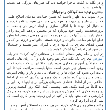
و در نگاه به کلیت ماجرا خواهند دید که ضررهای بزرگی هم نصیب
آنها شده است.
بیشترین تهدید ضد کودکان و نوجوانان
برای نمونه باید اظهار داشت که همین جماعت مدعیان اصلاح طلبی
که از این طرح در جهت منافع حزبی و جناحی سوءاستفاده کردند و
به دنبال آن بودند تا با انگاره سازی و ایجاد ترس در جامعه، به
ترورشخصیت رقیب خود بپردازد که در مجلس یازدهم اکثریت را در
اختیار دارد. شاید آنها در این حوزه به نتایجی موقتی برسند اما بطور
قطع آنها هم صاحب خانواده و فرزند هستند. خانواده و فرزندانی که در
همین فضای مجازی بی قانون درحال گذران عمر هستند و چندسال
بعد نمود این اقدام آنها آشکار خواهد شد.
در این رابطه رهبر معظم انقلاب در سخنانی تاکید کردند: «در باب
آموزش
مجازی، یک نکته دیگر هم وجود دارد و آن، زیان هایی است
که احتمالاً در آموزش مجازی وجود دارد. حالا این شبکه «شاد» که به
وجود آمده، بسیار چیز خوبی است منتها بایست مراقبت کنید تا این
باعث این نشود که جوان ها وارد فضای بی بند و بار و رهای اینترنت
بشوند و سرشان گرم بشود به یک چیزهای دیگری که هم از لحاظ
اخلاقی، هم از لحاظ اعتقادی خطرهای بزرگی برای اینها دارد؛ این را
باید کاملاً مراقبت بکنید، یعنی پیشبینی کنید. البتّه روز گذشته پریروز
در زمینه فکری که آموزش و پرورش در این حوزه کرده، به من یک
گزارشی دادند، منتها باید کار کنید در این زمینه؛ یعنی کاری است که
نمی گردد آنرا رها کرد.»
مقام معظم رهبری تاکید کردند: «چون بحث به اصطلاح اُنس بچه ها با
فضای مجازی، محسناتی دارد، عیوبی هم دارد. یکی از عیوبش این