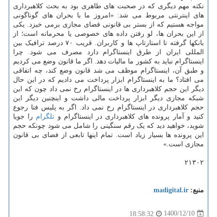
نکته مهم دیگری که در صحبت های طاهری بود به بحث کلاهبرداری
های اینترنتی مربوط می شد: «امروز ما با بحران های گوناگونی
مواجه هستیم که از بستر بی قانونی فضای مجازی برمی خیزد. یکی
از این بحران ها، لو رفتن داده های خصوصی یا محرمانه است؛ از
بانکها گرفته تا استارتاپ ها و کاربران. قریب ۷۰ درصد ترافیک بین
المللی ایران از طرق اینستاگرام دارد مصرف می شود. چرا
اینستاگرام نباید به کشور ما مالیات دهد. اگر ما قانون وضع می کردیم
و طبق آن، اینستاگرام موظف می شد قانون وضع کند، چه اتفاقی
می افتاد؟ ما به اینستاگرام ابزار پرداخت می دادیم که در این حال
دیگر این حجم کلاهبرداری ها در اینستاگرام رخ نمی داد چون که این
شبکه مجازی دیگر ابزار پرداخت مالی داشت و اینچنین دیگر این
حجم کلاهبرداری در اینستاگرام رخ نمی داد. اگر به پلیس فتا رجوع
کنید و آمار پرونده های کلاهبرداری در اینستاگرام و
تلگرام
را جویا
شوید، خواهید دید که یک رقم سنگینی را شامل می شود چونکه حجم
این پرونده ها بسیار زیاد است. تمام اینها تابعی از فضای بی قانون
مجازی است.»
۲۱۳۰۲
منبع:
madigital.ir
1400/12/10
18:58:32