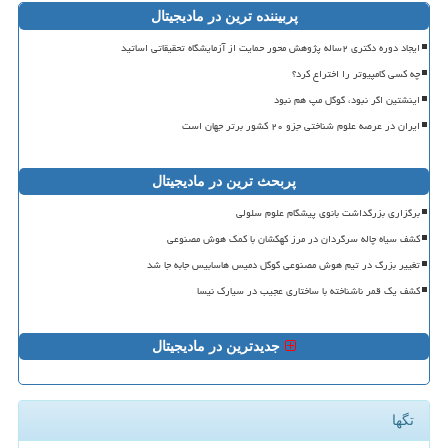
پربیننده ترین در مادیجیتال
ایجاد دوره دکتری ۲ساله پژوهش محور حمایت از آزمایشگاه تحقیقاتی اساتید
چه کسی کامپیوتر را اختراع کرد؟
اینشتین اگر نبود، گوگل مپ هم نبود
ایران در عرصه علوم شناختی جزو ۲۰ کشور برتر جهان است
پربحث ترین در مادیجیتال
برگزاری بزرگداشت بانوی پیشگام علوم سلولی
کشف سیاه چاله سرگردان در مرز کهکشان با کمک هوش مصنوعی
تغییر بزرگ در تیم هوش مصنوعی گوگل دمیس هاسابیس جابه جا شد
کشف یک قمر ناشناخته با ساختاری عجیب در سیارک نیسا
جدیدترین در مادیجیتال
تگها