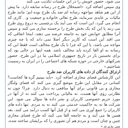
می شود، حضور خویش را در این جلسات تکذیب می کنند.
وی سپس اضافه کرد: «اضمحلال طرح در رسانه سابقه دارد. ما پیش
از این هم شاهد مواجهه رسانه ای ضد یک طرح بوده ایم؛ مانند طرح
مالیات بر عایدی سرمایه، طرح تعالی خانواده و جمعیت و... کاری که
انجام می گیرد، این است که می آیند یک برچسبی به دروغ روی طرح
می زنند یا این که یک بخش طرح را برجسته سازی می کنند و سپس
آنرا مطابق خوانش خود به جامعه عرضه می دهند، اینحا اتفاقی که
می افتد این است که کاربر دیگر اصلا نمی داند که با چه چیزی
مواجه می باشد، یا این که چرا با یک طرح مخالف است فقط این که
رسانه به او القا کرده باید مخالف باشد. همه اینها در حالی بود که
برای نخستین بار در تاریخ جمهوری اسلامی ما در این طرح، حضور
شرکتهای خارجی در حوزه شبکه های اجتماعی را در ایران به رسمیت
شناختیم.»
ارتزاق کنندگان از داده ­های کاربران ضد طرح
این کارشناس فضای مجازی اضافه کرد: «باید ببینیم گره ها کجاست؟
کسانی در مقابل این طرح موضع گیری می کنند که فضای ولنگار
مجازی و بی قانونی برای آنها منافعی به دنبال دارد. چرا؟ چون نه
نظارتی روی آنها هست، نه مالیاتی پرداخت می کنند نه از آنها در
مورد حریم خصوصی کاربران و نشر داده ها سؤال می شود. این
شرکت ها نه به حاکمیت خدمتی می کنند نه به مردم. تنها داده های
کاربران را جمع آوری می کنند و از قِبل آنها کسب درآمد می کنند، بعد
همین ها می آیند و به جامعه القا می کنند که طرح فضای مجازی
چنین و چنان است و مردم هم آن تصوری را که برایشان ساخته شده،
می پذیرند.»