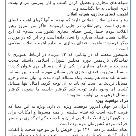
شبکه های مجازی و تعطیل کردن کسب و کار اینترنتی مردم نیست
اثری آنچنانی به جا نگذاشت و...
اهمیت فضای مجازی، هم­پایه انقلاب
رهبر معظم انقلاب جملاتی دارند که توجه به آنها گویای اهمیت فضای
مجازی است. رهبرانقلاب در جایی فرمودند: «اگر من امروز رهبر
انقلاب نبودم حتما رئیس فضای مجازی کشور می شدم» که این
بیانات اهمیت فضای مجازی را نشان داده است و یا این که در موردی
دیگر فرمودند: «اهمیت فضای مجازی به اندازه اهمیت انقلاب اسلامی
است.»
همینطور معظم له در بیاناتی که ۲۲ تیرماه در ارتباط تصویری با
نمایندگان یازدهمین دوره مجلس شورای اسلامی داشتند مبحث
مدیریت بر فضای مجازی را یکی از این مسائل مهم عنوان کردند:
«مسئله مدیریت فضای مجازی جزو مسائل مهم ما است. این مساله،
مساله بلندمدت هم نیست بلکه مساله کوتاه مدت و میان مدت و جزو
مسائل نزدیک ما است که باید به آن توجه گردد. امثال اینها مسائل
کلیدی ای وجود دارد. توجه کنید گرفتار حاشیه ها نشوید، گرفتار
مسائل فرعی و بی اولویت نشوید.»
درک موقعیت ویژه
ایران در جهان امروز موقعیت ویژه ای دارد. ویژه به این معنا که
قریب ۴دهه است که نظام سلطه از همه مسیرها و امکانات برای
سرنگون کردن انقلاب اسلامی ایران و یا دست کم اثرگذاری بر مسیر
حرکت مردم کشورمان بهره برده است.
نظام سلطه در دهه ۱۳۶۰ توان خویش را بر مواجهه سخت با انقلاب
ایران گذاشت که بارزترین نمود آن در تجهیز و ترغیب صدام برای