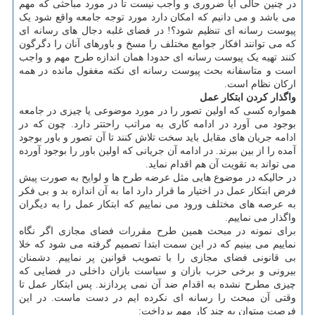
در چنین حالی آیا ضروری و واجب نیست تا در مورد مباحثی که مهم
می باشد و می دانیم که امکان دارد مورد توجه جامعه واقع شود یک
پیوست رسانه ای تنظیم شود؟! در فضای غلبه دجال های رسانه ای
که می توانند افکار جوامع مختلف را مسخ و باورهای آنان را دگرگون
کنند تهیه یک پیوست رسانه ای حدودا همان اندازه طرح مهم و واجب
است و متاسفانه بحث پیوست رسانه ای نکته مغفول مانده در همه
ارکان نظام است.
واگذار کردن ابتکار عمل
همواره کسی که اولین تصور را در مورد موضوعی یا چیزی در جامعه
بوجود می آورد در ادامه کاری به مراتب راحتتر دارد. چون که در
ادامه جریان های مقابل باید سخت تلاش کنند تا آن تصور و باور بوجود
آمده را از بین ببرند. در ادامه آن جریانی که اولین باور را بوجود آورده
می تواند به تقویت آن هم اقدام نماید.
در حالیکه در موضوع هایی مثل عرضه طرح ها و لوایح به صورت پیش
فرض ابتکار عمل در اختیار ما قرار دارد اما به آن اندازه بد و بی فکر
به عرصه های مختلف ورود می نماییم که ابتکار عمل را به دیگران
واگذار می نماییم.
برای نمونه در مبحث همین طرح مقررات فضای مجازی اگر نگاه
نماییم می بینیم که در این سمت ابتدا تصمیم گرفته می شود که خلا
بی قانونی فضای مجازی را با تصویب قوانین پر نماییم. دشمنان
بیرونی و برخی حزب بازان و سیاست بازان داخلی در فضایی که
چیزی مطرح نشده به اقدام ضد آن نمی پردازند. پس ابتکار عمل تا
وقتی آن مبحث را رسانه ای نکرده ایم در دست ماست. در این
فرصت میتوان به چند کار مهم پرداخت: