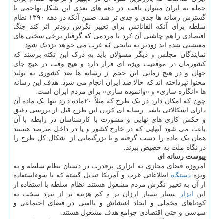
حمله به ایران میتوان یافت. در دهه های بعدی این شکل تهاجمی با
گسترش رسانه ها جدی و جدی تر شد. ضمن آنکه در دهه ۱۳۹۰ نظام
سلطه برای آنکه القائاتش برای تغییر نگرش زودتر اثر کند جنگ
اقتصادی را هم چاشنی آن کرد تا مردمی که گرفتار برخی سختی های
معیشتی شده اند زودتر به نتایجی که غرب می خواهد نزدیک شود.
نمایندگان مجلس و دیگر مسؤلان باید به درک این نکته برسند که
کشورمان در موقعیت ویژه ای قرار دارد و هیچ وقت در هیچ جای
جهان و در هیچ زمانی این حجم از رسانه ها ضد کشوری به تولید
محتوا نپرداخته اند که حالا ضد ایران انجام می شود. هدف این رسانه
ها «انگاره سازی» و «وانموده سازی» برای مردم ایران است.
چون که امکان دارد در یک طرح که مثلاً ۲۰ماده دارد تنها یک ماده آن
دارای اشکالاتی باشد. رسانه ای کردن این طرح قبل از بررسی دقیق
و چکش کاری های نهایی و مشورت با کارشناسان در رابطه با آن
باعث می شود آنهایی که در خارج کشور و یا در داخل مترصد هستند
همان یک ماده را دست گرفته و با بزرگنمایی از اشکال کل طرح را
در نگاه ملت به حضیض ببرند.
پیوست رسانه ­ای
امروزه فضای مجازی به ابزاری پرقدرت در دستان نظام سلطه و به
ویژه
دستگاه
اطلاعاتی غرب و آمریکا تبدیل گشته که با سوءاستفاده
از آن به تغییر نگرش مردم مشغول هستند. نظام سلطه با استفاده از
این
ابزار
بسیار بسیار ارزان تر و کم هزینه تر از نبرد سخت به
کودتاهای مخملی و ایجاد اغتشاش و ناامنی در فضای اجتماعی و
سیاسی و حتی اقتصادی جوامع هدف مشغول هستند.