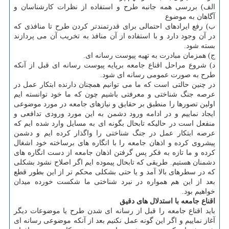
الف) بررسی همه جانبه طرح و استفاده از نظرات کارشناسان و
آگاهان به موضوع
ب) رفع ایرادهای احتمالی برای قدرتمندتر کردن طرح تا منافذی که
در آن وجود دارد و با استفاده از آن منافذ به تخریب آن می پردازند
بسته شود.
ج) همزمان مبادرت به تهیه پیوست رسانه ای.
د) شروع مراحل اقناع جامعه برپایه پیوست رسانه ای قبل از آنکه
طرح به صورت عمومی رسانه ای شود.
در چنین حالتی است که ما می توانیم همچنان دارنده ابتکار عمل در
عرصه جنگ شناختی و معرفتی باشیم چون که ما خود توانسته ایم
اولین تصورها را منطبق بر حقایق و نیازهای جامعه در مورد موضوعی
ایجاد نماییم و در ادامه ورود دشمن به این مورد ورودی تدافعی و
منفعل است در حالیکه تابحال بگونه ای به مسایل وارد شده ایم که
عرصه ابتکار عمل در جنگ شناختی را واگذار کرده ایم و دشمن
پیشروی کرده و اذهان جامعه را با انگاره های برساخته خود اشغال
کرده و ما تازه به فکر پس گرفتن اذهان جامعه از دست انگاره های
دشمنان هستیم. طریقی که تابحال پیموده ایم اگر اصلاح نشود بشکلی
که در سطرهای بالا آمد و یا حتی بشکلی محکم تر از این بطور قطع
بعد از این هم همواره در نبرد شناختی ما شکست خورده میدان
خواهیم بود.
اقناع جامعه با استدلال ­های دقیق
باید اقناع جامعه را قبل از رسانه ای شدن طرح یا موضوعات دیگر
آغاز نماییم و اگر این گونه عمل نکنیم بعد از آنکه موضوعی رسانه ای