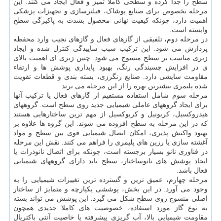
سطح را جدا کرده و سطحی کاملا تمیز و فعال ایجاد می کنند. این
مرحله بخصوص برای صنایع پوشاک، فیلترسازی و تجهیزات پزشکی
اهمیت دارد، چونکه کیفیت نهائی محصول بشدت به پاکیزگی سطح
وابسته است.
در مرحله دوم، تلفیقی از گازهای فعال و گازهای نجیب وارد محفظه
پردازش می شود. این ترکیب سبب ساییدگی کنترل شده و ایجاد
زبری مناسب بر سطح منسوج می شود. چنین زبری ای اهمیت بالای
ی در افزایش چسبندگی رنگ، بهبود پایداری پوشش ها و ارتقاء
مقاومت سایشی دارد. صنایع رنگرزی، بسته بندی و قطعات تقویت
شده پلیمری بیشترین بهره را از این مرحله می برند.
مرحله سوم شامل استفاده مستقیم از گازهای فعال یا ترکیب آنها
برای ایجاد گروههای عاملی شیمیایی جدید روی سطح است. گروههای
هیدروکسیل، کربونیل و کربوکسیل از مهم ترین ساختارهایی هستند
که در این مرحله به سطح افزوده می شوند. این گروه ها علاوه بر
بهبود واکنش پذیری، امکان اتصال شیمیایی قوی بین سطح و مواد
آغشته سازی یا رزین های پلیمری را فراهم می کنند. نقش این مرحله
در فناوری نانو بسیار برجسته است، چونکه برای اتصال نانوذرات یا
ایجاد پوشش های نانوساختار، سطح باید دارای گروههای شیمیایی
فعال باشد.
مرحله چهارم، عمیق ترین و گسترده ترین تغییرات شیمیایی را به
وجود می آورد. در این بخش، پوششی یکپارچه و متمایز از ساختار
اصلی منسوج روی سطح شکل می گیرد. این پوشش می تواند بسته
به نوع گاز مورد استفاده، خصوصیت های کاملا جدیدی همچون
مقاومت شیمیایی بالا، آب گریزی پیشرفته یا خاصیت آنتی باکتریال