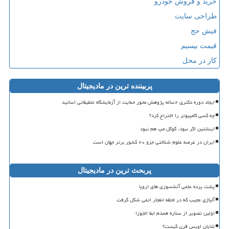
خرید و فروش خودرو
طراحی سایت
فیش حج
قیمت بیسیم
کار در محل
پربیننده ترین در مادیجیتال
ایجاد دوره دکتری ۲ساله پژوهش محور حمایت از آزمایشگاه تحقیقاتی اساتید
چه کسی کامپیوتر را اختراع کرد؟
اینشتین اگر نبود، گوگل مپ هم نبود
ایران در عرصه علوم شناختی جزو ۲۰ کشور برتر جهان است
پربحث ترین در مادیجیتال
پشت پرده علمی آتشسوزی های اروپا
آلیاژی عجیب که در لحظه انفجار اتمی شکل گرفت
اولین تصویر از ستاره همدم ابط الجوزا
شایان اویس قرن کیست؟