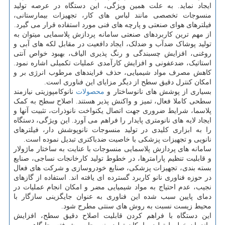
ایجاد نماید. به علت همین ویژگی، این دستگاه در عرصه تولید
منسوجات تخصصی مانند لباس های کار، تجهیزات بیمارستانی،
فیلترهای هوای صنعتی و پارچه های فنی مورد استفاده قرار می گیرد.
از مهم ترین کاربردهای صنعتی سامانه پردازش پلاسمایی میتوان به
تولید پوشاک ضدآب و ضدلک، ایجاد دافعیت در مقابل لکه های آبی و
روغنی، افزایش چسبندگی و رنگ پذیری الیاف، بهبود خواص آنتی
استاتیک، ضدعفونی و افزایش کارآمدی عملیات تکمیلی اشاره نمود.
کاهش مصرف مواد شیمیایی، حذف فرایندهای مرطوب انرژی بر و
امکان کنترل دقیق سطح از دیگر مزایای این فناوری است.
بسیاری از پوشش های نانوساختار و
محصولات
نانوکامپوزیتی نیازمند
سطحی کاملا فعال، تمیز و واکنش پذیر هستند. اصلاح سطح به کمک
پلاسما، شرایط ضروری جهت اتصال یکنواخت نانوذرات، تثبیت آنها و
ایجاد لایه های نانومتری پایدار را فراهم می آورد. این ویژگی، دستگاه
را به ابزاری کلیدی در تولید منسوجات نانوپوشش دار، فیلترهای
نانویی و تجهیزات پزشکی با خاصیت ضدباکتری تبدیل نموده است.
سامانه های پردازش پلاسمایی منسوجات با عنایت به ساختار ماژولار
و قابلیت تنظیم پارامترها، در خطوط تولید کارخانجات نساجی، صنایع
بسته بندی، تجهیزات پزشکی، صنایع خودروسازی و شرکت های فعال
در حوزه فناوری نانو کاربرد گسترده ای یافته اند. استفاده از گازهای
نجیب، عدم احتیاج به مواد شیمیایی مضر و امکان انجام عملیات در
دمای پایین سبب شده این فناوری به عنوان جایگزینی سازگار با
محیط زیست نسبت به روش های سنتی مطرح شود.
این دستگاه با فراهم کردن قابلیت اصلاح دقیق سطح، افزایش