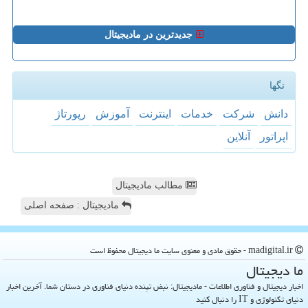
جدیدترین در مادیجیتال
تگها
دانش
شركت
خدمات
اینترنت
آموزش
رپورتاژ
اپراتور
آنلاین
مطالب مادیجیتال
مادیجیتال : صفحه اصلی
madigital.ir - حقوق مادی و معنوی سایت ما دیجیتال محفوظ است
ما دیجیتال
اخبار دیجیتال و فناوری اطلاعات - مادیجیتال: نبض تپنده دنیای فناوری در دستان شما. آخرین اخبار
دنیای تکنولوژی و IT را دنبال کنید