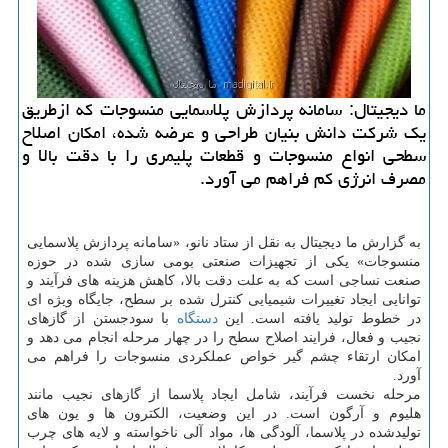
ما دیجیتال: سامانه پردازش پلاسمایی منسوجات که ازطریق
یک شرکت دانش بنیان طراحی و عرضه شده، امکان اصلاح
سطحی انواع منسوجات و قطعات پلیمری را با دقت بالا و
مصرف انرژی کم فراهم می آورد.
به گزارش ما دیجیتال به نقل از ستاد نانو، «سامانه پردازش پلاسمایی
منسوجات» یکی از تجهیزات صنعتی بومی سازی شده در حوزه
صنعت نساجی است که به علت دقت بالا، کاهش هزینه های فرآیند و
توانایی ایجاد تغییرات شیمیایی کنترل شده بر سطح، جایگاه ویژه ای
در خطوط تولید یافته است. این
دستگاه
با سودجستن از گازهای
نجیب و فعال، فرایند اصلاح سطح را در چهار مرحله انجام می دهد و
امکان ارتقاء چشم گیر خواص عملکردی منسوجات را فراهم می
آورد.
مرحله نخست فرآیند، شامل ایجاد پلاسما از گازهای نجیب مانند
هلیوم و آرگون است. در این وضعیت، الکترون ها و یون های
تولیدشده در پلاسما، آلودگی ها، مواد آلی ناخواسته و لایه های چرب