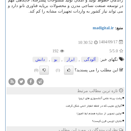
راندمان خطوط تولید و امکان تولید منسوجات پیشرفته، جایگاهی مهم
در توسعه صنعت نساجی مدرن و محصولات برپایه فناوری نانو دارد و
می تواند نیاز کشور به واردات تجهیزات مشابه را کم کند.
منبع:
madigital.ir
1404/09/17
10:30:52
192
/5
5.0
تگهای خبر:
آلودگی
,
ابزار
,
بو
,
دانش
این مطلب را می پسندید؟
(0)
(1)
تازه ترین مطالب مرتبط
پشت پرده علمی آتشسوزی های اروپا
آلیاژی عجیب که در لحظه انفجار اتمی شکل گرفت
اولین تصویر از ستاره همدم ابط الجوزا
شایان اویس قرن کیست؟
نظرات بینندگان در مورد این مطلب