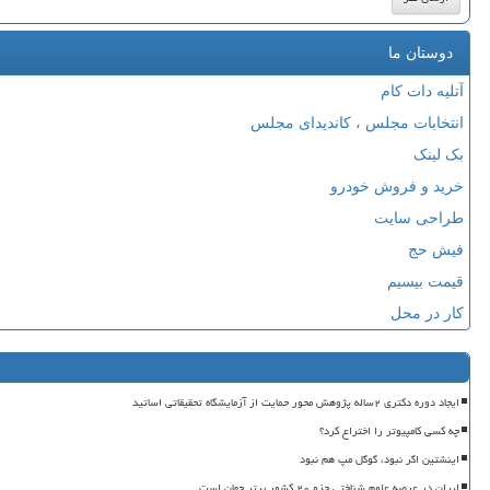
دوستان ما
آتلیه دات کام
انتخابات مجلس ، کاندیدای مجلس
بک لینک
خرید و فروش خودرو
طراحی سایت
فیش حج
قیمت بیسیم
کار در محل
ایجاد دوره دکتری ۲ساله پژوهش محور حمایت از آزمایشگاه تحقیقاتی اساتید
چه کسی کامپیوتر را اختراع کرد؟
اینشتین اگر نبود، گوگل مپ هم نبود
ایران در عرصه علوم شناختی جزو ۲۰ کشور برتر جهان است