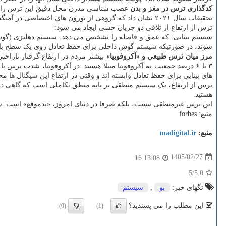
کدگذاری ترس در مغز و بدن
عصب شناسی مدرن محل دقیق این ترس را شناسایی کرده است
تحقیقات سال ۲۰۲۱ نشان داد که گروهی از نورون های اختصاصی در آمیگدال وجود دارند که *فقط* به ارتفاع پاسخ می دهند و نسبت به سایر تهدیدها (مانند بوی شکارچی یا صدای ناگهانی) واکنشی ندارند.
ترس از ارتفاع از تلاقی دو جریان حسی ایجاد می شود:
سیستم بینایی: که عمق و فاصله را تشخیص می دهد. سیستم دهلیزی (گوش دا
شوند، در صورتیکه سیستم گوش داخلی برای حفظ تعادل روی یک سطح بالقوه
مرز میان ترس طبیعی و «آکروفوبیا»
۳ تا ۶ درصد جمعیت به آکروفوبیا مبتلا هستند. در آکروفوبیا، شدت ت
های بینایی برای حفظ تعادل وابسته اند و وقتی در ارتفاع این سیگنال ها 
ترس از ارتفاع، یک سیستم منطقی بر پایه منطق تکاملی است که گاهی در د
هستید.
این ترس غیرمنطقی نیست، بلکه صرفا در دنیای امروز، «بدموقع» است. س
منبع: forbes
منبع:
madigital.ir
1405/02/27
16:13:08
/5
5.0
تگهای خبر:
بو
,
سیستم
این مطلب را می پسندید؟
(0)
(1)