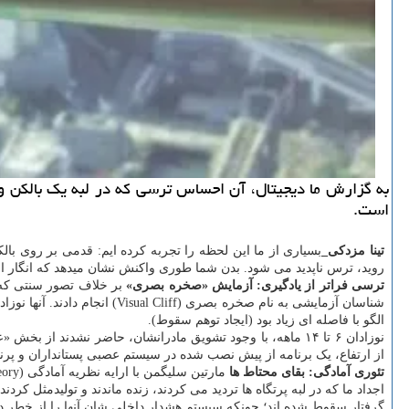
به گزارش ما دیجیتال، آن احساس ترسی که در لبه یک بالکن وج
است.
تینا مزدکی_
بسیاری از ما این لحظه را تجربه کرده ایم: قدمی بر روی بال
روید، ترس ناپدید می شود. بدن شما طوری واکنش نشان میدهد که انگار از
ترسی فراتر از یادگیری: آزمایش «صخره بصری»
شناسان آزمایشی به نام صخره 
الگو با فاصله ای زیاد بود (ایجاد توهم سقوط).
نوزادان ۶ تا ۱۴ ماهه، با وجود تشویق مادرانشان، حاضر نشدند
از ارتفاع، یک برنامه از پیش نصب شده در سیستم عصبی پستانداران و پر
تئوری آمادگی: بقای محتاط ها
مارتین سلیگمن با ارایه نظریه آمادگی (Preparedness Theory) باور دارد انتخاب طبیعی، سیستم یادگیری ما را بسمت محرک هایی سوق داده که در طول تاریخ تکامل، تهدیدی مرگبار بوده اند.
اجداد ما که در لبه پرتگاه ها تردید می کردند، زنده ماندند و تولیدمثل کرد
گرفتار سقوط شده اند؛ چونکه سیستم هشدار داخلی شان آنها را از خطر د