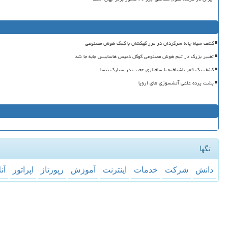
کشف سیاه چاله سرگردان در مرز کهکشان با کمک هوش مصنوعی
تغییر بزرگ در تیم هوش مصنوعی گوگل دمیس هاسابیس جابه جا شد
کشف یک قمر ناشناخته با ساختاری عجیب در سیارک نیسا
پشت پرده علمی آتشسوزی های اروپا
تگها
دانش
شركت
خدمات
اینترنت
آموزش
رپورتاژ
اپراتور
آن