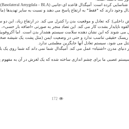
: آمیگدال قاعده ای-جانبی (Basolateral Amygdala - BLA).
خلی): که تعادل و موقعیت بدن را کنترل می کند. در ارتفاع زیاد، این دو سی
 ناپایدار بشدت کار می کند. این تضاد منجر به صورتی «اضافه بار حسی»، س
رس با ریسک حقیقی تناسب ندارد و حتی در وضعیت ایمن (مثل پشت یک شیشه ضخیم)
مختل می شود، سیستم تعادل آنها جایگزین مطمئنی ندارد.
نیای مدرن «اشتباه» عمل می کند. آمیگدال شما نمی داند که شما روی یک بال
یستم عصبی ما برای چشم اندازی ساخته شده که یک لغزش در آن به مفهوم پا
172