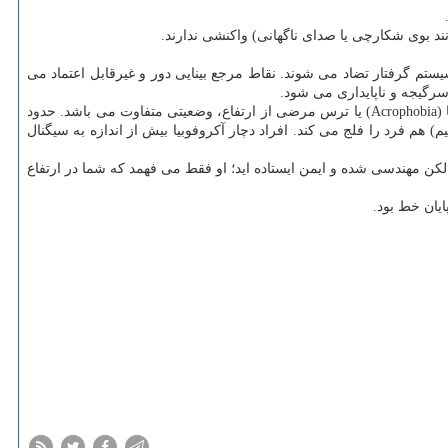
ستم گرفتار تضاد می شوند. نقاط مرجع بینایی دور و غیرقابل اعتماد می
رگیجه و ناپایداری می شود.
بیشتر مردم در ارتفاع گرفتار ناراحتی می شوند که این نشان دهنده سلامت سیستم هشدار بدن است. اما آکروفوبیا (Acrophobia) یا ترس مرضی از ارتفاع، وضعیتی متفاوت می باشد. حدود
 هم فرد را فلج می کند. افراد دچار آکروفوبیا بیش از اندازه به سیگنال
کن مهندسی شده و ایمن ایستاده اید؛ او فقط می فهمد که شما در ارتفاع
یان خط بود.