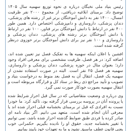
رئیس بنیاد ملی نخبگان درباره ی نحوه توزیع سهمیه سال ۱۴۰۵
توضیح داد: برمبنای ابلاغیه دریافتی، از مجموع ۲۰۰۰ نفر ظرفیت
امسال، ۱۴۰۰ نفر به دانش آموختگان برتر غیر از رشته های پزشکی،
دندان پزشکی، داروسازی و دامپزشکی اختصاص دارد. همین طور
۴۰۰ نفر در ارتباط با دانش آموختگان برتر فناور، ۱۰۰ نفر در ارتباط
با دانش آموختگان برتر رشته های پزشکی، دندان پزشکی و
داروسازی و ۱۰۰ نفر نیز برای دانش آموختگان برتر حوزوی درنظر
گرفته شده است.
افشین با اعلان اینکه سهمیه ها به تفکیک فصل نیز تعیین شده اند،
اضافه کرد: در هر فصل، ظرفیت مشخصی برای معرفی افراد وجود
دارد؛ بعنوان مثال در حوزه پزشکی، دندان پزشکی و داروسازی،
سهمیه هر فصل ۲۵ نفر است. البته در صورت استفاده نشدن از
سهمیه یک فصل، انتقال آن به فصل بعد منوط به درخواست بنیاد و
تصویب و تأیید مراجع ذی ربط در ستاد کل و قرارگاه مربوطه است و
انتقال سهمیه بصورت خودکار صورت نمی گیرد.
وی درباره ی وضعیت متقاضیانی که در سال قبل احراز شرایط شده
یا پرونده آنان در پروسه بررسی قرار گرفته بود، تاکید کرد: ما خودرا
نسبت به افرادی که قبل تر برمبنای بخشنامه قبلی احراز شده اند یا
معرفی آنان انجام شده است، متعهد می دانیم. اگر بنیاد نامه ای
صادر کرده یا فردی طبق ضوابط گذشته احراز شده باشد، نمی توانیم
با تغییر بخشنامه جدید، حقوق او را نادیده بگیریم. حکمرانی خوب
یعنی قانون عطف ماسبق نشود و ما به تعهدات خود پایبند بمانیم.