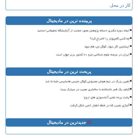
کار در محل
پربیننده ترین در مادیجیتال
ایجاد دوره دکتری ۲ساله پژوهش محور حمایت از آزمایشگاه تحقیقاتی اساتید
چه کسی کامپیوتر را اختراع کرد؟
اینشتین اگر نبود، گوگل مپ هم نبود
ایران در عرصه علوم شناختی جزو ۲۰ کشور برتر جهان است
پربحث ترین در مادیجیتال
تغییر بزرگ در تیم هوش مصنوعی گوگل دمیس هاسابیس جابه جا شد
کشف یک قمر ناشناخته با ساختاری عجیب در سیارک نیسا
پشت پرده علمی آتشسوزی های اروپا
آلیاژی عجیب که در لحظه انفجار اتمی شکل گرفت
جدیدترین در مادیجیتال