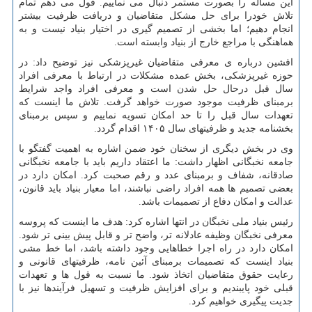
این مساله را بصورت مستمر دنبال می نماییم. قول می دهم تمام
تلاش خودرا برای حل مشکل متقاضیان و دریافت ظرفیت بیشتر
انجام دهیم؛ اما بخشی از تصمیم گیری در اختیار بنیاد نیست و به
هماهنگی با مراجع خارج از بنیاد وابسته است.
افشین درباره ی معرفی متقاضیان غیرپزشکی نیز توضیح داد: در
حوزه غیرپزشکی، بخش عمده مشکلات در ارتباط با معرفی افراد
سال قبل درحال حل شدن است و معرفی افراد واجد شرایط
برمبنای ظرفیت موجود صورت خواهد گرفت. تلاش ما اینست که
تعهدات سال قبل را تا حد امکان تسویه نماییم و سپس برمبنای
بخشنامه جدید و ظرفیتهای سال ۱۴۰۵ اقدام گردد.
وی در بخش دیگری از سخنان خود ضمن اشاره به اهمیت گفتگو با
جامعه نخبگانی اظهار داشت: ما اعتقاد داریم باید با جامعه نخبگانی
صادقانه، شفاف و برمبنای عدد و رقم صحبت کرد. امکان دارد در
بعضی تصمیم ها همه افراد راضی نباشند، اما معیار بنیاد باید قانون،
عدالت و امکان دفاع از تصمیمات باشد.
رئیس بنیاد ملی نخبگان در انتها اشاره کرد: هدف ما اینست که پروسه
معرفی نخبگان وظیفه عادلانه تر، واضح تر و قابل پیش بینی تر شود.
امکان دارد در راه اجرا خطاهایی وجود داشته باشد، اما خط مشی
بنیاد اینست که تصمیمات برمبنای آئین نامه، ظرفیتهای قانونی و
رعایت حقوق متقاضیان اتخاذ شود. ما نسبت به قول ها و تعهدات
قبلی خود پایبندیم و برای افزایش ظرفیت و تسهیل فرآیندها نیز با
جدیت پیگیری خواهیم کرد.