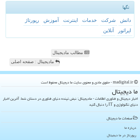
تگها
دانش
شركت
خدمات
اینترنت
آموزش
رپورتاژ
اپراتور
آنلاین
مطالب مادیجیتال
مادیجیتال : صفحه اصلی
madigital.ir - حقوق مادی و معنوی سایت ما دیجیتال محفوظ است
ما دیجیتال
اخبار دیجیتال و فناوری اطلاعات - مادیجیتال: نبض تپنده دنیای فناوری در دستان شما. آخرین اخبار
دنیای تکنولوژی و IT را دنبال کنید
صفحات ما دیجیتال
درباره ما
رپورتاژ در ما دیجیتال