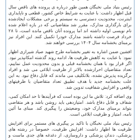
رئیس بنیاد ملی نخبگان همین طور درباره ی پرونده های ناقص سال
قبل اظهار داشت: با عنایت به شرایط خاص کشور، قطعی و ناپایداری
اینترنت، محدودیت دسترسی به سیستم و برخی مشکلات ایجادشده
برای بارگذاری مدارک، مقرر شد متقاضیانی که در بازه اعلام شده
نام نویسی اولیه داشته اند اما پرونده آنان ناقص مانده است، تا ۲۸
خرداد فرصت داشته باشند مدارک خودرا تکمیل کنند. این افراد نیز
برمبنای بخشنامه سال ۱۴۰۴ بررسی خواهند شد.
افشین ضمن اشاره به تغییر بخشنامه طرح شهید صیاد شیرازی اظهار
نمود: با عنایت به کاهش ظرفیت ها، ادامه روند گذشته امکانپذیر نبود.
اگر قرار بود با همان بخشنامه قبلی و بدون محدودیت عمل نماییم،
تعداد متقاضیان احرازشده بالاتر از ظرفیت ابلاغی می شد و افراد
برگزیده پذیرش نشده، بلاتکلیف می ماندند که قابل دفاع نبود. به این
علت بخشنامه جدید با هدف تطبیق تعداد متقاضیان با ظرفیتهای
واقعی و افزایش شفافیت تدوین شد.
وی اضافه کرد: تلاش ما این بوده است که فرآیندها تا حد امکان کمی،
شفاف و قابل دفاع باشد. امتیازدهی باید روشن باشد و هر متقاضی
بتواند برمبنای مدارک خود، وضعیتش را پیگیری کند. مبنای ما آئین
نامه، امتیاز و ظرفیت ابلاغی است.
رئیس بنیاد ملی نخبگان با تاکید بر پیگیری های مستمر برای افزایش
ظرفیت ها اظهار داشت: افزایش ظرفیت، خصوصاً در رشته های
پزشکی، دندان پزشکی و داروسازی، از دغدغه های جدی ماست و