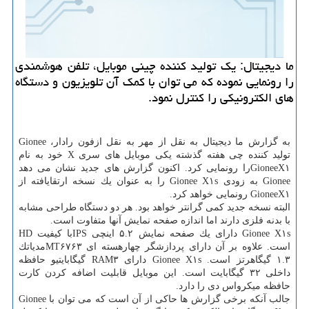
ما دیجیتال: یك تولید كننده چینی موبایل، تلفن هوشمندی
را رونمایی نموده كه می توان با كمك آن تلویزیون و دستگاه
های الكترونیكی را كنترل نمود.
به گزارش ما دیجیتال به نقل از مهر به نقل ازفون رادار، Gionee
تولید كننده چی هفته گذشته یكی موبایل های سری X خود به نام
GioneeX۱را رونمایی كرد. اكنون گزارش های جدید نشان می دهد
Gionee به زودی Gionee X۱s را به عنوان یك نسخه ارتقایافته از
GioneeX۱ رونمایی خواهد كرد.
البته نسخه جدید كمی گرانتر خواهد بود. هر دو دستگاه طراحی مشابه
با بدنه فلزی دارند اما اندازه صفحه نمایش آنها متفاوت است.
Gionee X۱s دارای یك صفحه نمایش ۵.۲ اینچی IPSبا كیفیت HD
است. علاوه بر آن دارای پردازشگر چهارهسته ای MT۶۷۶۳مدیاتك
۱.۳ گیگاهرتز است. Gionee X۱s دارای RAM۳ گیگابایتیو حافظه
داخلی ۳۲ گیگابایت است. این موبایل قابلیت اضافه كردن كارت
حافظه میكرواس دی را دارد.
جالب آنكه برخی گزارش ها حاكی از آن است كه می توان با Gionee