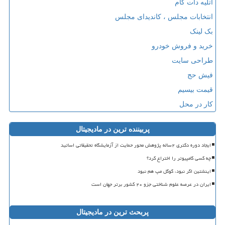
آتلیه دات کام
انتخابات مجلس ، کاندیدای مجلس
بک لینک
خرید و فروش خودرو
طراحی سایت
فیش حج
قیمت بیسیم
کار در محل
پربیننده ترین در مادیجیتال
ایجاد دوره دکتری ۲ساله پژوهش محور حمایت از آزمایشگاه تحقیقاتی اساتید
چه کسی کامپیوتر را اختراع کرد؟
اینشتین اگر نبود، گوگل مپ هم نبود
ایران در عرصه علوم شناختی جزو ۲۰ کشور برتر جهان است
پربحث ترین در مادیجیتال