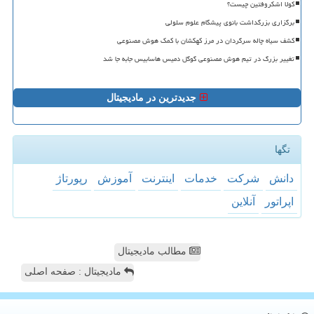
کولا اشکروفتین چیست؟
برگزاری بزرگداشت بانوی پیشگام علوم سلولی
کشف سیاه چاله سرگردان در مرز کهکشان با کمک هوش مصنوعی
تغییر بزرگ در تیم هوش مصنوعی گوگل دمیس هاسابیس جابه جا شد
جدیدترین در مادیجیتال
تگها
دانش
شركت
خدمات
اینترنت
آموزش
رپورتاژ
اپراتور
آنلاین
مطالب مادیجیتال
مادیجیتال : صفحه اصلی