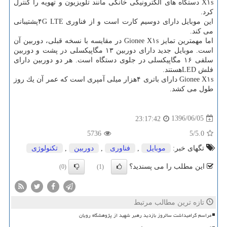
X۱s دستگاه های الكترونیكی خانگی مانند تلویزیون و تهویه را كنترل
كرد.
این موبایل دارای دوسیم كارت است و از فناوری ۴G LTEپشتیبانی
می كند.
اما مهمترین تمایز Gionee X۱s در مقایسه با نسخه قبلی، دوربین آن
است. موبایل جدید دارای دوربین ۱۳ مگاپیكسلی در پشت و دوربین
سلفی ۱۶ مگاپیكسلی در جلوی دستگاه است. هر دو دوربین دارای
فلش LEDهستند.
Gionee X۱s دارای باتری ۴هزار میلی آمپری است كه عمر آن یك روز
طول می كشد.
1396/06/05
23:17:42
5736
/5
5.0
تگهای خبر:
موبایل
,
فناوری
,
دوربین
,
تكنولوژی
این مطلب را می پسندید؟
(0)
(1)
تازه ترین مطالب مرتبط
مراسم گرامیداشت سالروز بازدید رهبر شهید از پژوهشگاه رویان