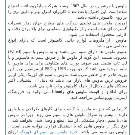
ماوس یا موشواره در سال 1963 توسط شرکت مایکروسافت اختراع
شده است. این اختراع باعث شد تا کاربران کنترل بهتر و دقیق تری را
بر روی کامپیوتر داشته باشند.
امروزه ماوس های تولیدی شرکت های مطرح جهان دچار تغییرات
گسترده ای شده است و از تکنولوژی متفاوتی برای بالا بردن دقت و
کارایی محصول استفاده می شود.
ماوس ، از ملزومات لوازم جانبی کامپیوتر است که دارای انواع
مختلفی می باشد.
عموم ماوس ها دارای سیم می باشند و به ماوس با سیم (
Wired
)
معروف هستند. این گونه از ماوس ها از طریق سیم به کامپیوتر و یا
لپ تاپ متصل می شوند. پورت های متفاوتی برای برای ماوس با
سیم موجود می باشد که دو پورت
USB
و
PS/2
از مرسوم ترین این
پورت ها در حال حاضر می باشند. ماوس با سیم ای فورتک یکی از پر
فروش ترین ماوس های بازار می باشد که دلیل آن پشتیبانی اکثر
دستگاه های دیجیتال از جمله کامپیوتر و لپ تاپ می باشد.
برای اطلاع از
قیمت ماوس های
bloody
می توانید به فروشگاه
اینترنتی پورومیکس مراجعه کنید.
کاربرانی که نیاز به ماوس با کیفیت برای کارهای طراحی و یا بازی
دارند ، بیشتر به سراغ ماوس های با سیم می روند. زیرا در ماوس
های با سیم ، دچار مشکلاتی از قبیل قطع و وصل شدن نخواهند شد.
نوع دیگر از ماوس هایی که با استقبال فراوان مواجه شده است ،
ماوس بی سیم می باشد.
خرید ماوس بی سیم ای فورتک
ارزان