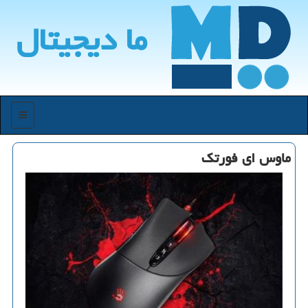
ما دیجیتال
منو
ماوس ای فورتك