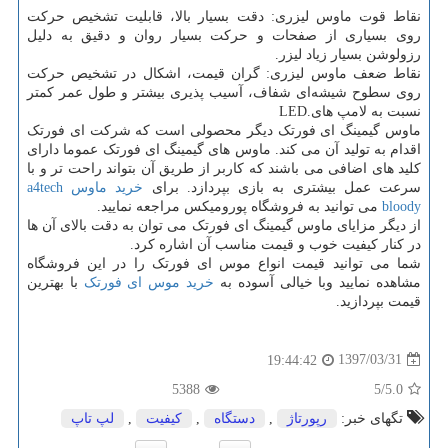
نقاط قوت ماوس لیزری: دقت بسیار بالا، قابلیت تشخیص حرکت
روی بسیاری از صفحات و حرکت بسیار روان و دقیق به دلیل
رزولوشن بسیار زیاد لیزر
.
نقاط ضعف ماوس لیزری: گران قیمت، اشکال در تشخیص حرکت
روی سطوح شیشه‌ای شفاف، آسیب پذیری بیشتر و طول عمر کمتر
نسبت به لامپ های
LED.
ماوس گیمینگ ای فورتک دیگر محصولی است که شرکت ای فورتک
اقدام به تولید آن می کند. ماوس های گیمینگ ای فورتک عموما دارای
کلید های اضافی می باشند که کاربر از طریق آن بتواند راحت تر و با
سرعت عمل بیشتری به بازی بپردازد. برای
خرید ماوس
a4tech
bloody
می توانید به فروشگاه پورومیکس مراجعه نمایید.
از دیگر مزایای ماوس گیمینگ ای فورتک می توان به دقت بالای آن ها
در کنار کیفیت خوب و قیمت مناسب آن اشاره کرد.
شما می توانید قیمت انواع موس ای فورتک را در این فروشگاه
مشاهده نمایید وبا خیالی آسوده به
خرید موس ای فورتک
با بهترین
قیمت بپردازید.
1397/03/31
19:44:42
5388
/5
5.0
تگهای خبر:
رپورتاژ
,
دستگاه
,
كیفیت
,
لپ تاپ