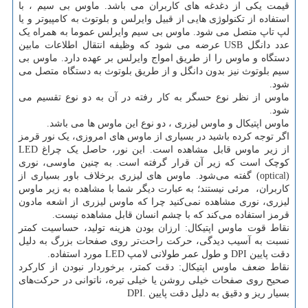
قیمت یکی از دغدغه های کاربران می باشد. ماوس بی سیم ، با
استفاده از تکنولوژی هایی از قبیل وایرلس و بلوتوث به کامپیوتر و یا
لپ تاپ متصل می شود. ماوس بی سیم وایرلس عموما به همراه یک
عدد دانگل
USB
عرضه می شود که وظیفه انتقال اطلاعات مابین
دستگاه و ماوس را از طریق امواج وایرلس بر عهده دارد. ماوس بی
سیم بلوتوث نیز بدون دانگل و از طریق بلوتوث به دستگاه متصل می
شود.
ماوس از نظر نوع حسگر به کار رفته در آن به دو نوع تقسیم می
شود.
ماوس اپتیکال و ماوس لیزری ، دو نوع این ماوس ها می باشد.
اگر توجه کرده باشید در بسیاری از ماوس های امروزی، یک نور قرمز
از زیر ماوس قابل مشاهده است. این نور، حاصل یک چراغ
LED
کوچک است که زیر آن قرار گرفته است. به چنین ماوسی، نوری
(
optical
) گفته می‌شود. ماوس های لیزری برخلاف باور بسیاری از
کاربران، مرئی نیستند؛ به عبارت دیگر شما با مشاهده به زیر ماوس
لیزری، نوری مشاهده نمی‌کنید چرا که ماوس لیزری از اشعه مادون
قرمز استفاده می‌کند که با چشم انسان قابل مشاهده نیست.
نقاط قوت ماوس اپتیکال: ارزان بودن هزینه تولید، حساسیت کمتر
نسبت به آسیب دیدگی، حرکت راحت‌تر روی صفحات بزرگ به دلیل
دقت پایین
DPI
و طول عمر طولانی لامپ
LED
مورد استفاده
.
نقاط ضعف ماوس اپتیکال: دقت کمتر، برخوردار نبودن از کارکرد
صحیح روی صفحات خیلی روشن یا خیلی تیره، ناتوانی در حرکت‌های
بسیار ریز و دقیق به دلیل دقت پایین
DPI.