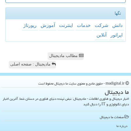
تگها
دانش
شركت
خدمات
اینترنت
آموزش
رپورتاژ
اپراتور
آنلاین
مطالب مادیجیتال
مادیجیتال : صفحه اصلی
madigital.ir - حقوق مادی و معنوی سایت ما دیجیتال محفوظ است
ما دیجیتال
اخبار دیجیتال و فناوری اطلاعات - مادیجیتال: نبض تپنده دنیای فناوری در دستان شما. آخرین اخبار
دنیای تکنولوژی و IT را دنبال کنید
صفحات ما دیجیتال
درباره ما