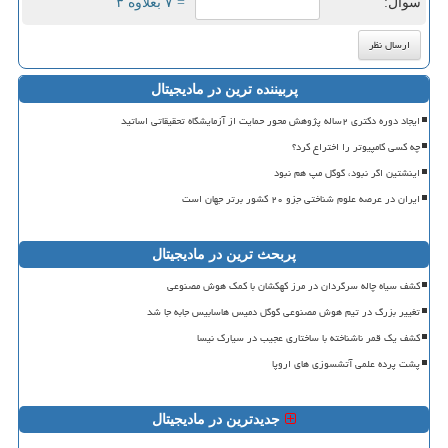
سوال:
= ۷ بعلاوه ۳
پربیننده ترین در مادیجیتال
ایجاد دوره دکتری ۲ساله پژوهش محور حمایت از آزمایشگاه تحقیقاتی اساتید
چه کسی کامپیوتر را اختراع کرد؟
اینشتین اگر نبود، گوگل مپ هم نبود
ایران در عرصه علوم شناختی جزو ۲۰ کشور برتر جهان است
پربحث ترین در مادیجیتال
کشف سیاه چاله سرگردان در مرز کهکشان با کمک هوش مصنوعی
تغییر بزرگ در تیم هوش مصنوعی گوگل دمیس هاسابیس جابه جا شد
کشف یک قمر ناشناخته با ساختاری عجیب در سیارک نیسا
پشت پرده علمی آتشسوزی های اروپا
جدیدترین در مادیجیتال