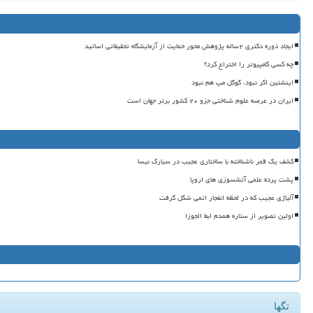
ایجاد دوره دکتری ۲ساله پژوهش محور حمایت از آزمایشگاه تحقیقاتی اساتید
چه کسی کامپیوتر را اختراع کرد؟
اینشتین اگر نبود، گوگل مپ هم نبود
ایران در عرصه علوم شناختی جزو ۲۰ کشور برتر جهان است
کشف یک قمر ناشناخته با ساختاری عجیب در سیارک نیسا
پشت پرده علمی آتشسوزی های اروپا
آلیاژی عجیب که در لحظه انفجار اتمی شکل گرفت
اولین تصویر از ستاره همدم ابط الجوزا
تگها