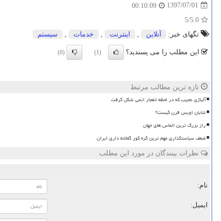
1397/07/01
00:10:09
/5
5.0
تگهای خبر:
آنلاین
,
اینترنت
,
خدمات
,
سیستم
این مطلب را می پسندید؟
(0)
(1)
تازه ترین مطالب مرتبط
آلیاژی عجیب که در لحظه انفجار اتمی شکل گرفت
شایان اویس قرن کیست؟
راز بزرگ ترین الماس های جهان
ضعف سیاستگذاری مهم ترین گره کور گلخانه داری ایران
نظرات بینندگان در مورد این مطلب
نام:
ایمیل: