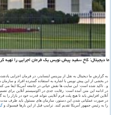
ما دیجیتال: كاخ سفید پیش نویس یك فرمان اجرایی را تهیه كر
به گزارش ما دیجیتال به نقل از بیزینس اینسایدر، در فرمان اجرایی یادشد
در بخشی از این پیش نویس با اشاره به استفاده گسترده افراد و سازمان ه
و.. تاكید شده است: این سایت ها نقش حیاتی در جامعه آمریكا ایفا می ك
در ادامه این متن آمده است: رقابت جدی در اكوسیستم آنلاین برای تضمین
آنلاین افزایش یابد تا هیچ پلت فرم آنلاینی نتواند قدرت خود در بازار را
در صورت عملیاتی شدن این دستور، سازمان های مسئول باید ظرف مدت ۳۰ روز گزارش خویش را در مورد میزان رعایت بی طرفی و نحوه رعایت قوانین ضدانحصار توسط
را به رئیس جمهور آمریكا تقدیم كنند. ترامپ قبل از این بارها فیسبوك و
گو