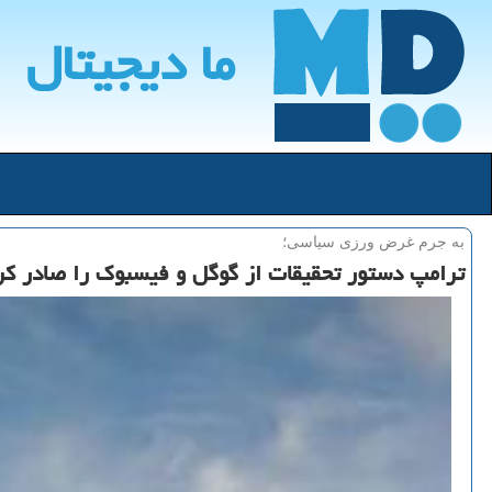
ما دیجیتال
به جرم غرض ورزی سیاسی؛
ترامپ دستور تحقیقات از گوگل و فیسبوك را صادر كر