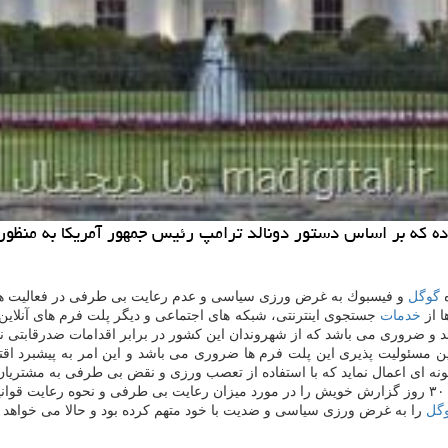
ده كه بر اساس دستور دونالد ترامپ رئیس جمهور آمریكا به منظو
ه
گوگل
و فیسبوك به غرض ورزی سیاسی و عدم رعایت بی طرفی در فعالیت های
ا از
خدمات
جستجوی اینترنتی، شبكه های اجتماعی و دیگر پلت فرم های آنلای
نند و ضروری می باشد كه از شهروندان این كشور در برابر اقدامات ضدرقابتی
 مسئولیت پذیری این پلت فرم ها ضروری می باشد و این امر به پیشبرد اقتصا
 به گونه ای اعمال نماید كه با استفاده از تعصب ورزی و نقض بی طرفی به مشتری
گل
را به غرض ورزی سیاسی و ضدیت با خود متهم كرده بود و حالا می خواهد 