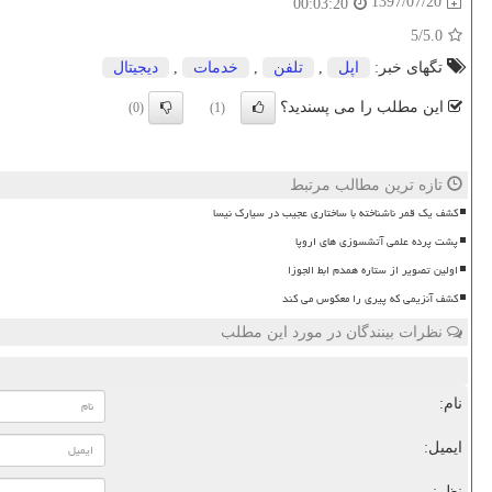
1397/07/20
00:03:20
/5
5.0
تگهای خبر:
اپل
,
تلفن
,
خدمات
,
دیجیتال
این مطلب را می پسندید؟
(0)
(1)
تازه ترین مطالب مرتبط
کشف یک قمر ناشناخته با ساختاری عجیب در سیارک نیسا
پشت پرده علمی آتشسوزی های اروپا
اولین تصویر از ستاره همدم ابط الجوزا
کشف آنزیمی که پیری را معکوس می کند
نظرات بینندگان در مورد این مطلب
نام:
ایمیل:
نظر: