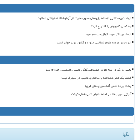
ایجاد دوره دکتری ۲ساله پژوهش محور حمایت از آزمایشگاه تحقیقاتی اساتید
چه کسی کامپیوتر را اختراع کرد؟
اینشتین اگر نبود، گوگل مپ هم نبود
ایران در عرصه علوم شناختی جزو ۲۰ کشور برتر جهان است
تغییر بزرگ در تیم هوش مصنوعی گوگل دمیس هاسابیس جابه جا شد
کشف یک قمر ناشناخته با ساختاری عجیب در سیارک نیسا
پشت پرده علمی آتشسوزی های اروپا
آلیاژی عجیب که در لحظه انفجار اتمی شکل گرفت
تگها