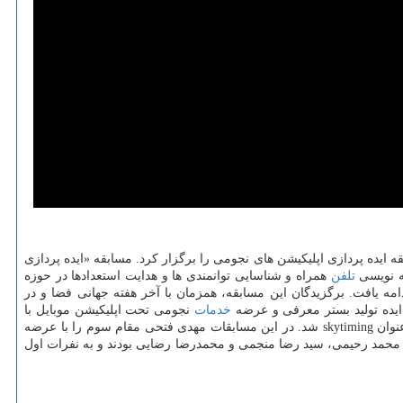
 ایده پردازی اپلیكیشن های نجومی را برگزار كرد. مسابقه «ایده پردازی
مه نویسی
تلفن
همراه و شناسایی توانمندی ها و هدایت استعدادها در حوزه
ه یافت. برگزیدگان این مسابقه، همزمان با آخر هفته جهانی فضا و در
ایده تولید بستر معرفی و عرضه
خدمات
نجومی تحت اپلیكیشن موبایل با
عنوان «شمجا» را عرضه داد. زینب السادات لسانی موفق به كسب مقام دوم به علت عرضه ایده طراحی اپلیكیشن محاسبه زمانسنجی های نجومی با عنوان skytiming شد. در این مسابقات مهدی فتحی مقام سوم را با عرضه
، محمد رحیمی، سید رضا منجمی و محمدرضا رضایی بودند و به نفرات اول