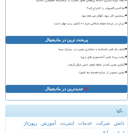
ایجاد دوره دکتری ۲ساله پژوهش محور حمایت از آزمایشگاه تحقیقاتی اساتید
چه کسی کامپیوتر را اختراع کرد؟
اینشتین اگر نبود، گوگل مپ هم نبود
ایران در عرصه علوم شناختی جزو ۲۰ کشور برتر جهان است
پربحث ترین در مادیجیتال
کشف یک قمر ناشناخته با ساختاری عجیب در سیارک نیسا
پشت پرده علمی آتشسوزی های اروپا
آلیاژی عجیب که در لحظه انفجار اتمی شکل گرفت
اولین تصویر از ستاره همدم ابط الجوزا
جدیدترین در مادیجیتال
تگها
دانش
شركت
خدمات
اینترنت
آموزش
رپورتاژ
اپراتور
آنلاین