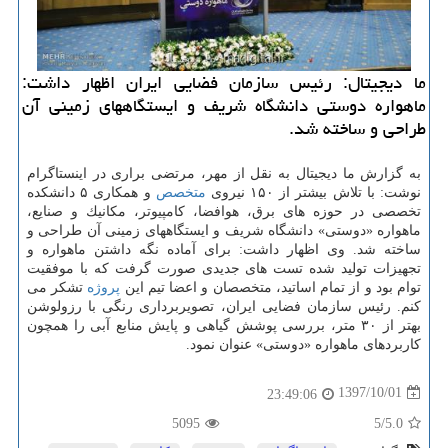
ما دیجیتال: رئیس سازمان فضایی ایران اظهار داشت:
ماهواره دوستی دانشگاه شریف و ایستگاههای زمینی آن
طراحی و ساخته شد.
به گزارش ما دیجیتال به نقل از مهر، مرتضی براری در اینستاگرام
نوشت: با تلاش بیشتر از ۱۵۰ نیروی
متخصص
و همكاری ۵ دانشكده
تخصصی در حوزه های برق، هوافضا، كامپیوتر، مكانیك و صنایع،
ماهواره «دوستی» دانشگاه شریف و ایستگاههای زمینی آن طراحی و
ساخته شد. وی اظهار داشت: برای آماده نگه داشتن ماهواره و
تجهیزات تولید شده تست های جدیدی صورت گرفت كه با موفقیت
توام بود و از تمام اساتید، متخصصان و اعضا تیم این
پروژه
تشكر می
كنم. رئیس سازمان فضایی ایران، تصویربرداری رنگی با رزولوشن
بهتر از ۳۰ متر، بررسی پوشش گیاهی و پایش منابع آبی را همچون
كاربردهای ماهواره «دوستی» عنوان نمود.
1397/10/01
23:49:06
5095
/5
5.0