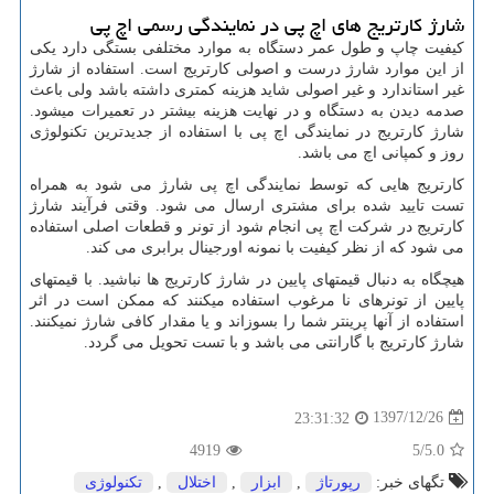
شارژ کارتریج های اچ پی در نمایندگی رسمی اچ پی
کیفیت چاپ و طول عمر دستگاه به موارد مختلفی بستگی دارد یکی
از این موارد شارژ درست و اصولی کارتریج است. استفاده از شارژ
غیر استاندارد و غیر اصولی شاید هزینه کمتری داشته باشد ولی باعث
صدمه دیدن به دستگاه و در نهایت هزینه بیشتر در تعمیرات میشود.
شارژ کارتریج در نمایندگی اچ پی با استفاده از جدیدترین تکنولوژی
روز و کمپانی اچ می باشد.
کارتریج هایی که توسط نمایندگی اچ پی شارژ می شود به همراه
تست تایید شده برای مشتری ارسال می شود. وقتی فرآیند شارژ
کارتریج در شرکت اچ پی انجام شود از تونر و قطعات اصلی استفاده
می شود که از نظر کیفیت با نمونه اورجینال برابری می کند.
هیچگاه به دنبال قیمتهای پایین در شارژ کارتریج ها نباشید. با قیمتهای
پایین از تونرهای نا مرغوب استفاده میکنند که ممکن است در اثر
استفاده از آنها پرینتر شما را بسوزاند و یا مقدار کافی شارژ نمیکنند.
شارژ کارتریج با گارانتی می باشد و با تست تحویل می گردد.
1397/12/26
23:31:32
4919
/5
5.0
تگهای خبر:
رپورتاژ
,
ابزار
,
اختلال
,
تكنولوژی