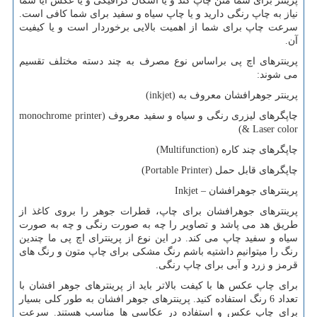
پرینتر برای شما متن چاپ کند و یا اشکال گرافیکی و یا عکس آیا شما
نیاز به چاپ رنگی دارید و یا چاپ سیاه و سفید برای شما کافی است.
سرعت چاپ برای شما از اهمیت بالایی برخوردار است و یا کیفیت
آن.
پرینترهای اچ پی براساس نوع مصرف به چند دسته مختلف تقسیم
می شوند:
پرینتر جوهرافشان معروف به (
inkjet
)
چاپگرهای لیزری رنگی و سیاه و سفید معروف (
monochrome printer
)
& Laser color
چاپگرهای چند کاره (
Multifunction
)
چاپگرهای قابل حمل (
Portable Printer
)
پرینترهای جوهرافشان –
Inkjet
پرینترهای جوهرافشان برای چاپ، قطرات جوهر را بروی کاغذ از
طریق هد می پاشد و تصاویر را چه به صورت رنگی و چه به صورت
سیاه و سفید چاپ می کند. در این نوع از پرینترای اچ پی ما چندین
رنگ را میتوانیم داشتیه باشم رنگ مشکی برای چاپ متون و رنگ های
قرمز و زرد و آبی برای چاپ رنگی.
برای چاپ عکس ها با کیفت بالاتر باید از پرینترهای جوهر افشان با
تعداد 6 رنگ استفاده کنید. پرینترهای جوهر افشان به طور کلی بسیار
برای چاپ عکس و استفاده در عکاسی ها مناسب هستند. سرعت