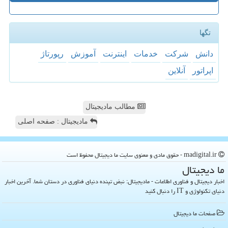
تگها
دانش
شركت
خدمات
اینترنت
آموزش
رپورتاژ
اپراتور
آنلاین
مطالب مادیجیتال
مادیجیتال : صفحه اصلی
madigital.ir - حقوق مادی و معنوی سایت ما دیجیتال محفوظ است
ما دیجیتال
اخبار دیجیتال و فناوری اطلاعات - مادیجیتال: نبض تپنده دنیای فناوری در دستان شما. آخرین اخبار
دنیای تکنولوژی و IT را دنبال کنید
صفحات ما دیجیتال