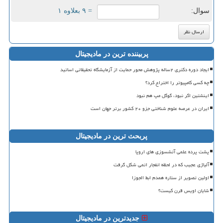
سوال:
= ۹ بعلاوه ۱
پربیننده ترین در مادیجیتال
ایجاد دوره دکتری ۲ساله پژوهش محور حمایت از آزمایشگاه تحقیقاتی اساتید
چه کسی کامپیوتر را اختراع کرد؟
اینشتین اگر نبود، گوگل مپ هم نبود
ایران در عرصه علوم شناختی جزو ۲۰ کشور برتر جهان است
پربحث ترین در مادیجیتال
پشت پرده علمی آتشسوزی های اروپا
آلیاژی عجیب که در لحظه انفجار اتمی شکل گرفت
اولین تصویر از ستاره همدم ابط الجوزا
شایان اویس قرن کیست؟
جدیدترین در مادیجیتال