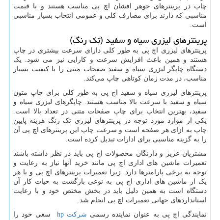
چاپ در پرینترهای جوهر افشان اچ پی مناسب هستند و با قیمت
مناسبی که دارند برای مصارف کلی و عمومی انتخاب بسیار مناسبی
است.
پرینترهای لیزری سیاه و سفید (تک رنگ)
پرینترهای لیزری اچ پی به طور کلی دارای سرعت بیشتری در چاپ
هستند و همین باعث افزایش سرعت و کارایی نیز می شود. یک
دستگاه چاپگر لیزری سیاه و سفید صفحات متنی را با کیفیت بسیار
مناسب، در مدت زمان کوتاهی چاپ می‌کند.
پرینترهای لیزری سیاه و سفید اچ پی به طور کلی برای چاپ متون
سیاه و سفید با سرعت بالا مناسب هستند. چاپگرهای لیزری سیاه و
سفید، بهترین انتخاب برای چاپ صفحات متنی در تعداد بالا است.
یکی از موارد مورد توجه در پرینترهای لیزری تک رنگ هزینه پایین
چاپ به ازای هر صفحه است و سرعت چاپ این پرینترهای اچ پی آن
را به گزینه مناسبی برای ادارات تبدیل کرده است.
مشتریان عزیز و دارنگان محصولات اچ پی باید در نظر داشته باشند
تعمیرات ماشین های اداری اچ پی مانند خرید آنها نیاز به رعایت و
توجه به برخی پارامترها دارد. زیرا تعمیرات پرینترهای اچ پی و یا هر
یک از ماشین های اداری اچ پی به نوعی بازگشت به حیات کار آن
دستگاه است به همین دلیل باید در بخش مختص خود و با رعایت
استانداردهای جهانی تعمیرات اچ پی انجام شد.
نمایندگی اچ پی به عنوان نماینده رسمی
شرکت
hp
سعی خود را