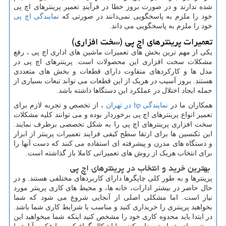
شده ندارند و در صورت بروز خطا در فرآیندِ تعمیر پرینترهای اچ پی
خود را ملزم به پاسخگویی نمی‌دانند در صورتی که
نمایندگی اچ پی
خود را ملزم به پاسخگویی می داند.
تعمیرات پرینترهای اچ پی (سخت افزاری)
یکی از مهم ترین بخش های تعمیرات ماشین های اداری اچ پی ، رفع
مشکلات سخت افزاری این محصولات است. پرینترهای اچ پی در
مدل ها و کارکردهای متفاوت دارای قطعات و بخش های متعددی
هستند. بروز آسیب در هریک از این قطعات می تواند تبعات بسیاری از
جمله ایجاد اختلال در عملکرد این دستگاها داشته باشد.
همکاران ما در
نمایندگی
hp
در تهران
، از تخصص و تجربه لازم برای
تعمیر انواع پرینترهای اچ پی برخوردار بوده و می توانند کلیه مشکلات
سخت افزاری پرینترهای اچ پی را به شکل تخصصی برطرف نمایند.
این تکنسین ها برای ارتقا سطح کیفی فرایند تعمیرات پرینتر از ابزار
و دستگاه های مدرن و پیشرفته ای استفاده می کنند که دست آنها را
برای انتخاب هریک از روش های تعمیراتی کاملا باز گذاشته است.
بهترین خرید و انتخاب در پرینترهای اچ پی
پرینترها و به طور کلی چاپگرها دارای کاربردهای مختلفی هستند. و در
حال حاضر در بیشتر ادارات، خانه ها، و محیط های کاری پرینتر مورد
نیاز است. اما مشکلی اصلی از آنجایی شروع می شود که شما
بخواهید پرینتری را خریداری کنید و مناسب با شرایط کاری شما باشد.
در ابتدا باید محدوه کاری خود را مشخص کنید اینکه شما میخواهید این