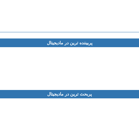
پربیننده ترین در مادیجیتال
پربحث ترین در مادیجیتال