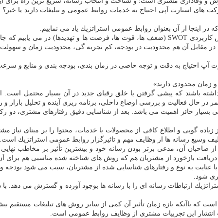
ش و وفاداری مشتری است؛ و شناخت و انتخاب رسانه، سریع ترین راه برای ا
كت های استارت آپی احتیاج به خدمات روابط عمومی و تبلیغات دارند یا خیر
در اینجا از آن بعنوان روابط عمومی استراتژیك یاد می نماییم.
وقتی سخن از آغاز یك كسب و كار جدید در بین باشد، با نگاهی به ماتریس كاربردی SWOT (ضعف ها،
در مقابل آن هم محدودیت در بودجه، كم تجربه گی، محدودیت زمان و سهولت ا
آپ احتیاج به دقت و توجه خاصی در زمان بندی، بودجه بندی و منابع و سرعت 
و زمان محدودی دارند»
د داشته باشند كه پیشی گرفتن یا خلق رقبای جدید در آن بسیار محتمل است.
ر حال فعالیت و بررسی اوضاع داخلی، برنامه ریزی آینده و تحلیل بازار و رق
بسیار حائز اهمیت می باشد. بعد از شناسایی دقیق رفتارهای مشتری، دو ركن
زیاده گویی و اطلاع كافی از محصولات یا خدمات، محتوا را بر مبنای نیاز مشت
 طیف وسیع رسانه ها از وظایف مهم و تاثیرگزار روابط عمومی استراتژیك است.
ز صاحبان آن، مدعی برتر بودن رسانه خود و بیشترین تأثیر بر مخاطب نهایی هس
یافت بازخورد از مشتریان هم كه روش های شناخته شده مناسبی هم برای آن و
ممكن با عنایت به نوع و رفتارهای شناسایی شده از مشتریان، سبب می شود بود
ری شود.
تژیك ارتباطات رسانه ای را با رسانه ها بوجود آورده و گسترش می دهد. با دق
كه باآنكه بازه زمان تأثیر آن كمی از سایر روش های تبلیغات مستقیم بیشتر
یت انتشار این تجربیات مشتری از وظایف روابط عمومی است.