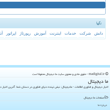
تگها
دانش
شركت
خدمات
اینترنت
آموزش
رپورتاژ
اپراتور
آن
madigital.ir - حقوق مادی و معنوی سایت ما دیجیتال محفوظ است
ما دیجیتال
اخبار دیجیتال و فناوری اطلاعات - مادیجیتال: نبض تپنده دنیای فناوری در دستان شما. آخرین اخبار دنیای تکنولوژی 
صفحات ما دیجیتال
درباره ما