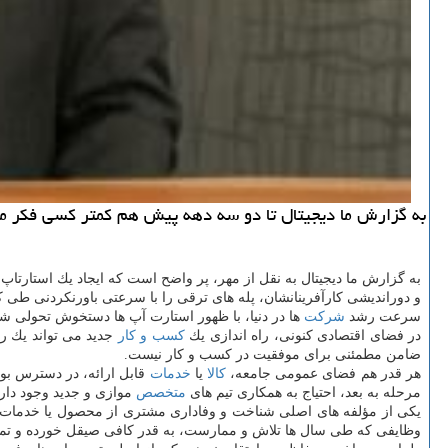
به گزارش ما دیجیتال تا دو سه دهه پیش هم كمتر كسی فكر می 
به گزارش ما دیجیتال به نقل از مهر، پر واضح است كه ایجاد یك استارتاپ
و دوراندیشی كارآفرینانشان، پله های ترقی را با سرعتی باورنكردنی طی كر
سرعت رشد
شركت
ها در دنیا، با ظهور استارت آپ ها دستخوش تحولی ش
در فضای اقتصادی كنونی، راه اندازی یك
كسب و كار
جدید می تواند یك ریس
ضامن مطمئنی برای موفقیت در كسب و كار نیست.
هر قدر هم فضای عمومی جامعه،
كالا
یا
خدمات
قابل ارائه، در دسترس بود
مرحله به بعد، احتیاج به همكاری تیم های
متخصص
موازی و جدید وجود دارد
یكی از مؤلفه های اصلی شناخت و وفاداری مشتری از محصول یا خدمات، 
وظایفی كه طی سال ها تلاش و ممارست، به قدر كافی صیقل خورده و ت