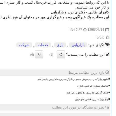
با این كه روابط عمومی و تبلیغات، فرزند خردسال كسب و كار بشری است، ا
و كار خود می شناسند.
كامران طالبی - دكترای برند و بازاریابی
این مطلب، یك خبرآگهی بوده و خبرگزاری مهر در محتوای آن هیچ نظری ند
1398/06/14
13:17:37
/5
5.0
تگهای خبر:
بازاریابی
,
بازی
,
خدمات
,
شركت
این مطلب را می پسندید؟
(0)
(1)
تازه ترین مطالب مرتبط
تغییر بزرگ در تیم هوش مصنوعی گوگل دمیس هاسابیس جابه جا شد
شاهکار معماری در قلب شنژن
کشف آنزیمی که پیری را معکوس می کند
راز بزرگ ترین الماس های جهان
نظرات بینندگان در مورد این مطلب