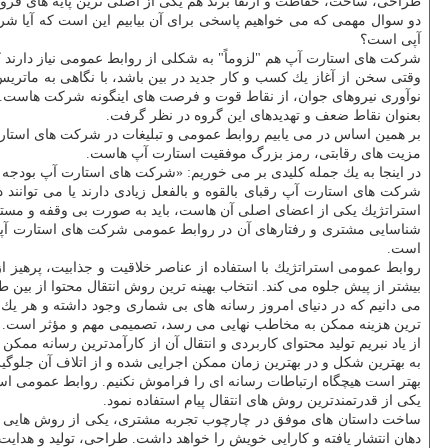
طراحی، ساخت، حفاظت و ارتقا برند هم یكی از اصلی ترین پایه های فرو
دو سوال مهمی كه می خواهیم پاسخی برای آن بیابیم این است كه آیا شر
آپی است؟
شركت های استارت آپ هم "لزوماً" به شكلی از روابط عمومی نیاز دارند كه 
نوآوری نیروهای جوان، از نقاط قوت و فرصت های اینگونه شركت هاست. 
بعنوان نقاط ضعف و تهدیدهای این گروه در نظر گرفت.
بر همین اساس در می یابیم روابط عمومی و تبلیغات در شركت های استارت 
مزیت های رقابتی، رمز بزرگ موفقیت استارت آپ هاست.
در اینجا به یك جمله كلیدی بر می خوریم: «شركت های استارت آپ بودجه 
شركت های استارت آپ رقبای بالقوه و بالفعل زیادی دارند یا می توانن
استراتژیك یكی از اعضای اصلی آن هاست، باید به صورت بی وقفه و مستمر د
شناسایی مشتری و رفتارهای آن در روابط عمومی شركت های استارت آپی 
است.
روابط عمومی استراتژیك با استفاده از عناصر خلاقیت و جذابیت، پرهیز از 
بیشتر از پیش جلوه می كند. انتخاب بهینه ترین روش انتقال محتوا از بین
می دانیم كه در دنیای امروز رسانه های بی شماری وجود داشته و هر یك ا
ترین هزینه ممكن به مخاطب نهایی می رسد، تصمیمی مهم و مؤثر است. در
از یاد نبریم تولید محتوای كاربردی و انتقال آن از كارآمدترین رسانه 
به بهترین شكل و در بهترین زمان ممكن اجرایی شده و از اتلاف آن جلوگی
بهتر است هیچگاه ارتباطات رسانه ای را فراموش نكنیم. روابط عمومی استرا
یكی از قدرتمندترین روش های انتقال پیام استفاده نمود.
ساخت داستان های موفق در چارچوب تجربه مشتری، یكی از روش هایی است 
دهان انتشار یافته و كارایی خویش را خواهد داشت. طراحی، تولید و هدا