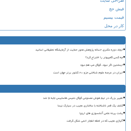
طراحی سایت
فیش حج
قیمت بیسیم
کار در محل
ایجاد دوره دکتری ۲ساله پژوهش محور حمایت از آزمایشگاه تحقیقاتی اساتید
چه کسی کامپیوتر را اختراع کرد؟
اینشتین اگر نبود، گوگل مپ هم نبود
ایران در عرصه علوم شناختی جزو ۲۰ کشور برتر جهان است
تغییر بزرگ در تیم هوش مصنوعی گوگل دمیس هاسابیس جابه جا شد
کشف یک قمر ناشناخته با ساختاری عجیب در سیارک نیسا
پشت پرده علمی آتشسوزی های اروپا
آلیاژی عجیب که در لحظه انفجار اتمی شکل گرفت