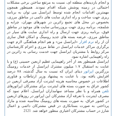
و انجام بازدیدهای منطقه ای، نسبت به مرتفع ساختن برخی مشكلات
احتمالی در زمینه پوشش شبكه اقدام نمودند. همینطور همچون
مهمترین اقدامات انجام شده توسط ایرانسل می توان به برنامه
ریزی جهت ساخت و راه اندازی سایت های دائمی در مناطق مرزی،
بخصوص در محل های تجمع زائرین در شهرهای مهران، چزابه و
شلمچه، برنامه ریزی جهت بروزرسانی سایت های موجود در مناطق
فوق، برنامه ریزی جهت ارسال و راه اندازی سایت های سیار در
مناطق مرزی، عرضه بسته های جدید رومینگ و امكان فعال سازی
آن از راه
نرم افزار
«ایرانسل من» و هم انجام هماهنگی لازم جهت
برگزاری مراكز خدمات ایرانسل در نقاط مرزی و اعزام كارشناسان
مركز روابط با مشتریان ایرانسل جهت خدمت رسانی به زائرین در
راه راهپیمایی اشاره نمود.
ایرانسل همینطور بعد از آخر راهپیمایی عظیم اربعین حسینی (ع) و با
عنایت به استقبال ۱.۷ میلیون مشترك ایرانسل از خدمات رومینگ
بزرگترین
اپراتور
دیتای ایران كه نسبت به سال گذشته، ۷۸ درصد
افزایش یافته بود، با عنایت به پیشنهاد وزیر ارتباطات و فناوری
اطلاعات در خصوص محاسبه هزینه اینترنت آزاد مصرفی اربعین در
كشور عراق به صورت بسته های اینترنت برای مشتركان اپراتورهای
تلفن
همراه و با نظر مساعد سهامداران ایرانسل، اعلام نمود كه
مصرف اینترنت با تعرفه آزاد مشتركان این اپراتور در روزهای اربعین
در كشور عراق، به صورت بسته های رومینگ محاسبه شده و مازاد
پرداختی به صورت بستانكاری در قبض مشتركان دائمی و اعمال
شارژ در حساب مشتركان اعتباری منظور خواهد شد. 2121