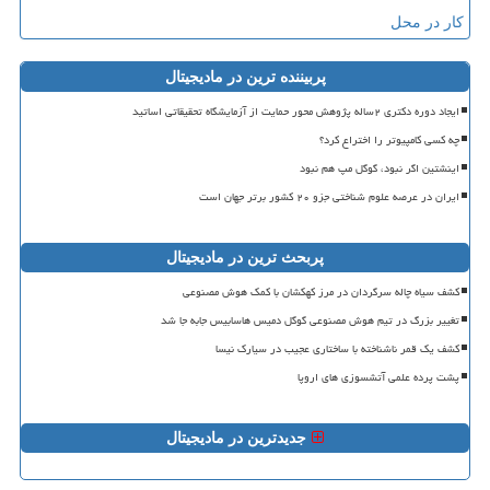
کار در محل
پربیننده ترین در مادیجیتال
ایجاد دوره دکتری ۲ساله پژوهش محور حمایت از آزمایشگاه تحقیقاتی اساتید
چه کسی کامپیوتر را اختراع کرد؟
اینشتین اگر نبود، گوگل مپ هم نبود
ایران در عرصه علوم شناختی جزو ۲۰ کشور برتر جهان است
پربحث ترین در مادیجیتال
کشف سیاه چاله سرگردان در مرز کهکشان با کمک هوش مصنوعی
تغییر بزرگ در تیم هوش مصنوعی گوگل دمیس هاسابیس جابه جا شد
کشف یک قمر ناشناخته با ساختاری عجیب در سیارک نیسا
پشت پرده علمی آتشسوزی های اروپا
جدیدترین در مادیجیتال