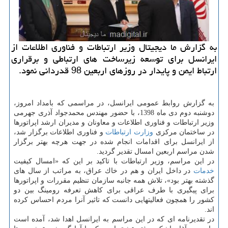
به گزارش ما دیجیتال وزیر ارتباطات و فناوری اطلاعات از
ایرانسل برای توسعه زیرساخت های ارتباطی و برقراری
ارتباط ایمن و پایدار در روزهای اربعین 98 قدردانی نمود.
به گزارش روابط عمومی ایرانسل، در مراسمی كه بامداد امروز،
دوشنبه دوم دی ماه 1398، با حضور مهندس محمدجواد آذری جهرمی
وزیر ارتباطات و فناوری اطلاعات و معاونان و مدیران ارشد اپراتورها
در ساختمان مركزی
وزارت ارتباطات
و فناوری اطلاعات برگزار شد،
از ایرانسل برای اقدامات انجام شده در جهت هرچه بهتر برگزار
شدن مراسم اربعین امسال تقدیر گردید.
در این مراسم، وزیر ارتباطات با تاكید بر این كه «امسال كیفیت
خدمات
در داخل ایران و هم در خاك عراق، به مراتب از سال های
گذشته بهتر بود»، تلاش همه جانبه سازمان تنظیم مقررات و اپراتورها
برای پیگیری با طرف عراقی برای كاهش تعرفه رومینگ بین دو
كشور را همچون فعالیتهایی دانست كه تاثیر آنرا مردم احساس كرده
اند.
در تقدیرنامه ای كه در این مراسم به ایرانسل اهدا شد، آمده است