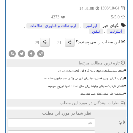
1398/10/04
14:31:08
4373
/5
5.0
تگهای خبر:
اپراتور
,
ارتباطات و فناوری اطلاعات
,
اینترنت
,
تلفن
این مطلب را می پسندید؟
(0)
(1)
تازه ترین مطالب مرتبط
ضعف سیاستگذاری مهم ترین گره کور گلخانه داری ایران
رکورد گران ترین فسیل دنیا برای این تی رکس ۶۷ میلیون ساله شد
کاهش ظرفیت نخبگان وظیفه برای سال ۱۴۰۵ نحوه توزیع سهمیه
اینشتین اگر نبود، گوگل مپ هم نبود
نظرات بینندگان در مورد این مطلب
نظر شما در مورد این مطلب
نام: