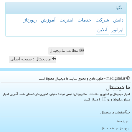
تگها
دانش
شركت
خدمات
اینترنت
آموزش
رپورتاژ
اپراتور
آنلاین
مطالب مادیجیتال
مادیجیتال : صفحه اصلی
madigital.ir - حقوق مادی و معنوی سایت ما دیجیتال محفوظ است
ما دیجیتال
اخبار دیجیتال و فناوری اطلاعات - مادیجیتال: نبض تپنده دنیای فناوری در دستان شما. آخرین اخبار
دنیای تکنولوژی و IT را دنبال کنید
صفحات ما دیجیتال
درباره ما
رپورتاژ در ما دیجیتال