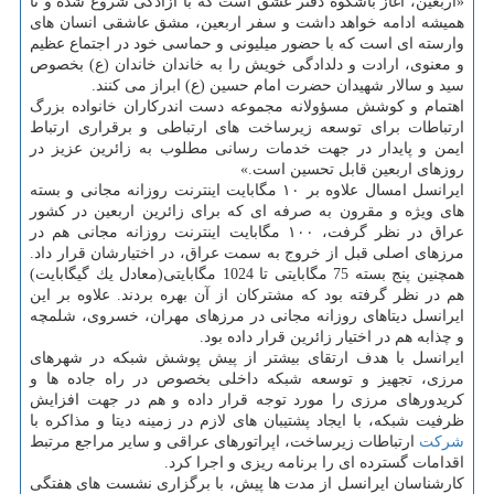
«اربعین، آغاز باشكوه دفتر عشق است كه با آزادگی شروع شده و تا
همیشه ادامه خواهد داشت و سفر اربعین، مشق عاشقی انسان های
وارسته ای است كه با حضور میلیونی و حماسی خود در اجتماع عظیم
و معنوی، ارادت و دلدادگی خویش را به خاندان خاندان (ع) بخصوص
سید و سالار شهیدان حضرت امام حسین (ع) ابراز می كنند.
اهتمام و كوشش مسؤولانه مجموعه دست اندركاران خانواده بزرگ
ارتباطات برای توسعه زیرساخت های ارتباطی و برقراری ارتباط
ایمن و پایدار در جهت خدمات رسانی مطلوب به زائرین عزیز در
روزهای اربعین قابل تحسین است.»
ایرانسل امسال علاوه بر ۱۰ مگابایت اینترنت روزانه مجانی و بسته
های ویژه و مقرون به صرفه ای كه برای زائرین اربعین در كشور
عراق در نظر گرفت، ۱۰۰ مگابایت اینترنت روزانه مجانی هم در
مرزهای اصلی قبل از خروج به سمت عراق، در اختیارشان قرار داد.
همچنین پنج بسته 75 مگابایتی تا 1024 مگابایتی(معادل یك گیگابایت)
هم در نظر گرفته بود كه مشتركان از آن بهره بردند. علاوه بر این
ایرانسل دیتاهای روزانه مجانی در مرزهای مهران، خسروی، شلمچه
و چذابه هم در اختیار زائرین قرار داده بود.
ایرانسل با هدف ارتقای بیشتر از پیش پوشش شبكه در شهرهای
مرزی، تجهیز و توسعه شبكه داخلی بخصوص در راه جاده ها و
كریدورهای مرزی را مورد توجه قرار داده و هم در جهت افزایش
ظرفیت شبكه، با ایجاد پشتیبان های لازم در زمینه دیتا و مذاكره با
شركت
ارتباطات زیرساخت، اپراتورهای عراقی و سایر مراجع مرتبط
اقدامات گسترده ای را برنامه ریزی و اجرا كرد.
كارشناسان ایرانسل از مدت ها پیش، با برگزاری نشست های هفتگی