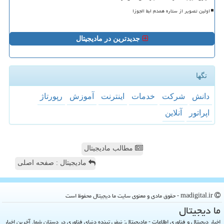
اولین تصویر از ستاره همدم ابط الجوزا
جدیدترین در مادیجیتال
تگها
دانش
شركت
خدمات
اینترنت
آموزش
رپورتاژ
اپراتور
آنلاین
مطالب مادیجیتال
مادیجیتال : صفحه اصلی
madigital.ir - حقوق مادی و معنوی سایت ما دیجیتال محفوظ است
ما دیجیتال
اخبار دیجیتال و فناوری اطلاعات - مادیجیتال: نبض تپنده دنیای فناوری در دستان شما. آخرین اخبار