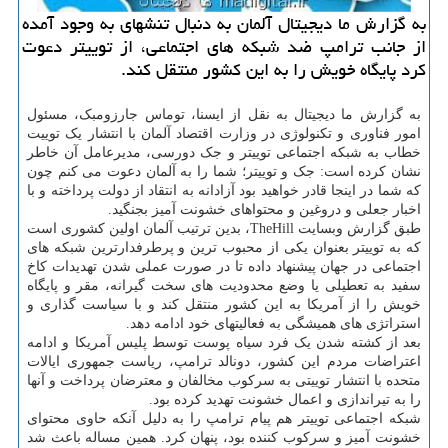
به گزارش ما دیجیتال آلمان به دنبال تنشهای به وجود آمده
از جانب ترامپ ضد شبكه های اجتماعی، از توییتر دعوت
كرد پایگاه خویش را به این كشور منتقل كند.
به گزارش ما دیجیتال به نقل از ایسنا، توماس جارزومبک، مسئول
امور فناوری و تکنولوژی در وزارت اقتصاد آلمان با انتشار یک توییت
خطاب به شبکه اجتماعی توییتر و جک دورسی، مدیرعامل آن خاطر
نشان کرده است: جک و توییتر؛ شما را به آلمان دعوت می کنم چون
که شما در اینجا قادر خواهید بود آزادانه به انتقاد از دولت پرداخته و با
اخبار جعلی و دروغین و محتواهای خشونت آمیز بجنگید.
طبق گزارش وبسایت TheHill، بدین ترتیب آلمان اولین کشوری است
که به توییتر بعنوان یکی از محبوب ترین و پرطرفدارترین شبکه های
اجتماعی در جهان پیشنهاد داده تا در صورت عملی شدن تهدیدات کاخ
سفید به تعطیلی یا وضع محدودیت های سخت گیرانه، مقر و پایگاه
خویش را از آمریکا به این کشور منتقل کند و با سیاست گذاری و
استراتژی های همیشگی به فعالیتهای خود ادامه دهد.
بعد از کشته شدن یک فرد سیاه پوست توسط پلیس آمریکا و ادامه
اعتراضات مردم این کشور، دونالد ترامپ، ریاست جمهوری ایالات
متحده با انتشار توییتی به سرکوب مخالفان و معترضان پرداخت و آنها
را به تیراندازی و اعمال خشونت تهدید کرده بود.
شبکه اجتماعی توییتر هم پیام ترامپ را به دلیل آنکه حاوی محتوای
خشونت آمیز و سرکوب کننده بود، پنهان کرد. همین مساله باعث شد