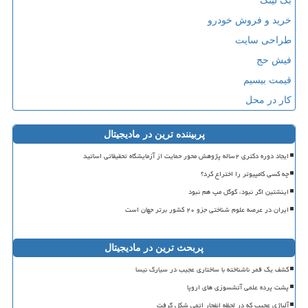
بک لینک
خرید و فروش خودرو
طراحی سایت
فیش حج
قیمت بیسیم
کار در محل
پربیننده ترین در مادیجیتال
ایجاد دوره دکتری ۲ساله پژوهش محور حمایت از آزمایشگاه تحقیقاتی اساتید
چه کسی کامپیوتر را اختراع کرد؟
اینشتین اگر نبود، گوگل مپ هم نبود
ایران در عرصه علوم شناختی جزو ۲۰ کشور برتر جهان است
پربحث ترین در مادیجیتال
کشف یک قمر ناشناخته با ساختاری عجیب در سیارک نیسا
پشت پرده علمی آتشسوزی های اروپا
آلیاژی عجیب که در لحظه انفجار اتمی شکل گرفت