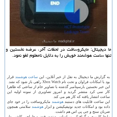
ما دیجیتال: مایكروسافت در لحظات آخر، عرضه نخستین و
تنها ساعت هوشمند خویش را به دلایل نامعلوم لغو نمود.
به گزارش ما دیجیتال به نقل از خبر آنلاین، این
ساعت هوشمند
قرار
بود با امكانات فراوان و تحت نام Xbox Watch راهی باز شود كه نشد.
این خبر نخستین بارسپتامبر گذشته با تصاویر خام از ساعتی كه ظاهرا
كار نمی كرد منتشر گردید و امروز تصاویری از نمونه اولیه این
ساعت انتشار یافته كه كار هم می كند.
این ساعت قابلیت های دستبند
هوشمند
مایكروسافت را در خود جای
داده بود و امكانات جدید نوتیفیكیشن و ابزار
هوشمند
سلامتی همچون
ضربان سنج و جی پی اس هم داشت.
رابط كاربری و گرافیكی بر اساس ویندوز فون و طراحی كاشی وار