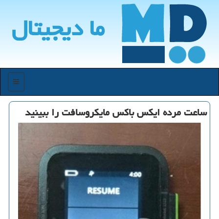
ما دیجیتال
منو
ساعت مرده ایكس باكس مایكروسافت را ببینید