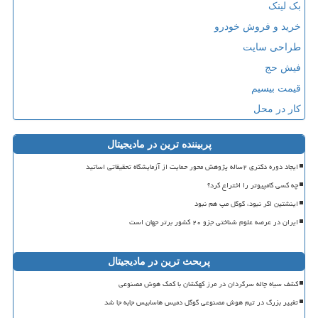
بک لینک
خرید و فروش خودرو
طراحی سایت
فیش حج
قیمت بیسیم
کار در محل
پربیننده ترین در مادیجیتال
ایجاد دوره دکتری ۲ساله پژوهش محور حمایت از آزمایشگاه تحقیقاتی اساتید
چه کسی کامپیوتر را اختراع کرد؟
اینشتین اگر نبود، گوگل مپ هم نبود
ایران در عرصه علوم شناختی جزو ۲۰ کشور برتر جهان است
پربحث ترین در مادیجیتال
کشف سیاه چاله سرگردان در مرز کهکشان با کمک هوش مصنوعی
تغییر بزرگ در تیم هوش مصنوعی گوگل دمیس هاسابیس جابه جا شد