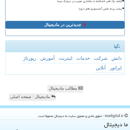
کشف یک قمر ناشناخته با ساختاری عجیب در سیارک نیسا
پشت پرده علمی آتشسوزی های اروپا
جدیدترین در مادیجیتال
تگها
دانش
شركت
خدمات
اینترنت
آموزش
رپورتاژ
اپراتور
آنلاین
مطالب مادیجیتال
مادیجیتال : صفحه اصلی
madigital.ir - حقوق مادی و معنوی سایت ما دیجیتال محفوظ است
ما دیجیتال