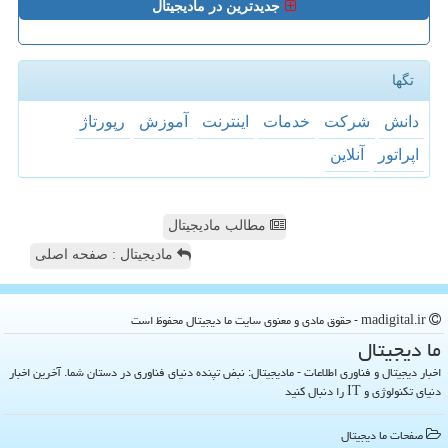
جدیدترین در مادیجیتال
تگها
دانش
شركت
خدمات
اینترنت
آموزش
رپورتاژ
اپراتور
آنلاین
مطالب مادیجیتال
مادیجیتال : صفحه اصلی
madigital.ir - حقوق مادی و معنوی سایت ما دیجیتال محفوظ است
ما دیجیتال
اخبار دیجیتال و فناوری اطلاعات - مادیجیتال: نبض تپنده دنیای فناوری در دستان شما. آخرین اخبار
دنیای تکنولوژی و IT را دنبال کنید
صفحات ما دیجیتال