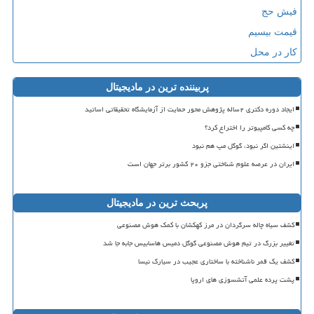
فیش حج
قیمت بیسیم
کار در محل
پربیننده ترین در مادیجیتال
ایجاد دوره دکتری ۲ساله پژوهش محور حمایت از آزمایشگاه تحقیقاتی اساتید
چه کسی کامپیوتر را اختراع کرد؟
اینشتین اگر نبود، گوگل مپ هم نبود
ایران در عرصه علوم شناختی جزو ۲۰ کشور برتر جهان است
پربحث ترین در مادیجیتال
کشف سیاه چاله سرگردان در مرز کهکشان با کمک هوش مصنوعی
تغییر بزرگ در تیم هوش مصنوعی گوگل دمیس هاسابیس جابه جا شد
کشف یک قمر ناشناخته با ساختاری عجیب در سیارک نیسا
پشت پرده علمی آتشسوزی های اروپا