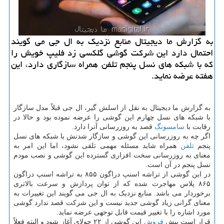
به گزارش ما دیجیتال منابع نزدیك به ال جی می گویند
احتمال دارد این شركت گوشی گلكسی زد فلیپ خویش را
كه با شبكه های نسل پنجم تلفن همراه سازگاری دارد، این
هفته عرضه نماید.
به گزارش ما دیجیتال به نقل از اسلش گیر، ال جی قبلاً مدل سازگار
با شبکه های نسل چهارم این گوشی را عرضه نموده بود و حالا در
رقابت با
سامسونگ
قصد به روزرسانی آنرا دارد.
اگر چه به روزرسانی این گوشی و سازگار شدنش با شبکه های نسل
پنجم
تلفن
همراه شاید مسئله مهمی تلقی نشود، اما این امر به
معنای به روزرسانی سخت افزاری گسترده این گوشی و نصب مودم
نسل پنجم در آن است.
در این گوشی از تراشه اسنپ دراگون ۸۵۵ به تراشه اسنپ دراگون
۸۶۵ پلاس مهاجرت شده که از توان پردازش و سرعت بالاتری
برخوردار می باشد. منابع نزدیک به ال جی می گویند این تغییرات به
معنای گرانی زیاد گوشی جدید نیست و این شرکت قصد ندارد گوشی
مورد اشاره را با تغییر قیمت قابل توجهی عرضه نماید.
قرار است پیش
فروش
این گوشی از ۲۲ جولای آغاز شود و البته فعلاً