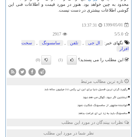
محدود به چین خواهد بود. هنوز در مورد قیمت و اطلاعات فنی این
گوشی اطلاعات بیشتری در دست نیست.
1399/05/01
13:37:31
2917
/5
5.0
تگهای خبر:
ال جی
,
تلفن
,
سامسونگ
,
سخت
افزار
این مطلب را می پسندید؟
(0)
(1)
تازه ترین مطالب مرتبط
رکورد گران ترین فسیل دنیا برای این تی رکس ۶۷ میلیون ساله شد
اینشتین اگر نبود، گوگل مپ هم نبود
خواننده مشهور از سامسونگ شکایت نمود
سامسونگ باید به زد تی ای غرامت بدهد
نظرات بینندگان در مورد این مطلب
نظر شما در مورد این مطلب