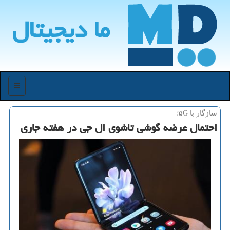
ما دیجیتال
منو
سازگار با ۵G؛
احتمال عرضه گوشی تاشوی ال جی در هفته جاری