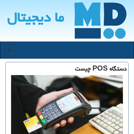
ما دیجیتال
منو
دستگاه POS چیست