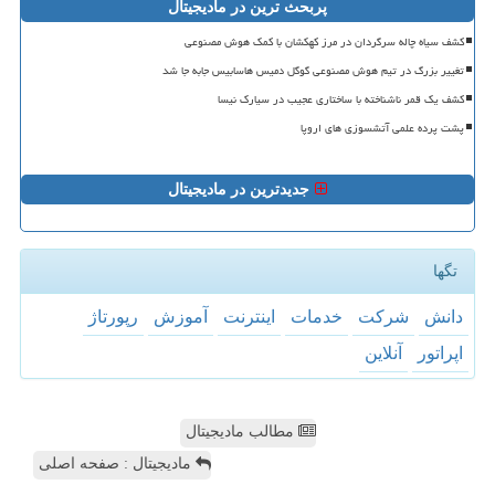
پربحث ترین در مادیجیتال
کشف سیاه چاله سرگردان در مرز کهکشان با کمک هوش مصنوعی
تغییر بزرگ در تیم هوش مصنوعی گوگل دمیس هاسابیس جابه جا شد
کشف یک قمر ناشناخته با ساختاری عجیب در سیارک نیسا
پشت پرده علمی آتشسوزی های اروپا
جدیدترین در مادیجیتال
تگها
دانش
شركت
خدمات
اینترنت
آموزش
رپورتاژ
اپراتور
آنلاین
مطالب مادیجیتال
مادیجیتال : صفحه اصلی