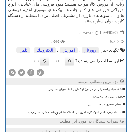
زیادی از فروش کالا مواجه هستند؛ میوه فروشی های خیابانی، انواع
خوراکی فروشی های کنار جاده ها، پیک های موتوری اغذیه فروشی
ها و …، نمونه های بارزی از مشتریان اصلی برای استفاده از دستگاه
کارت خوان سیار هستند.
1399/05/07
21:58:43
2343
/5
5.0
تگهای خبر:
رپورتاژ
,
آموزش
,
الكترونیك
,
تلفن
این مطلب را می پسندید؟
(0)
(1)
تازه ترین مطالب مرتبط
کشف سیاه چاله سرگردان در مرز کهکشان با کمک هوش مصنوعی
شایان اویس قرن کیست؟
شاهکار معماری در قلب شنژن
ثبت نام جذب دانش آموختگان دکتری در دانشگاه ها شروع شد ۲ شرط اصلی جذب
نظرات بینندگان در مورد این مطلب
نظر شما در مورد این مطلب