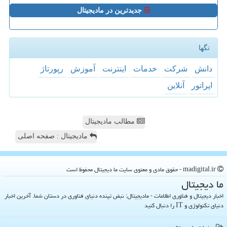
جدیدترین در مادیجیتال
تگها
دانش
شركت
خدمات
اینترنت
آموزش
رپورتاژ
اپراتور
آنلاین
مطالب مادیجیتال
مادیجیتال : صفحه اصلی
madigital.ir - حقوق مادی و معنوی سایت ما دیجیتال محفوظ است
ما دیجیتال
اخبار دیجیتال و فناوری اطلاعات - مادیجیتال: نبض تپنده دنیای فناوری در دستان شما. آخرین اخبار
دنیای تکنولوژی و IT را دنبال کنید