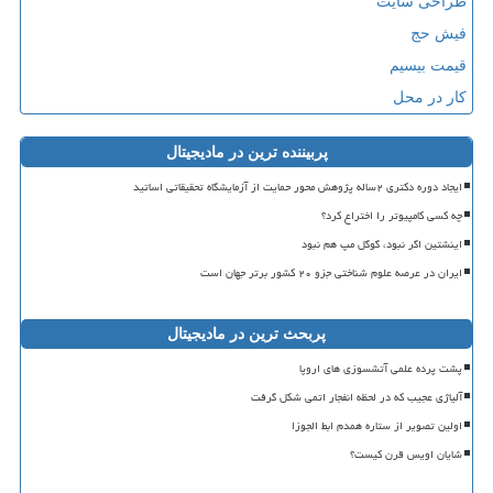
طراحی سایت
فیش حج
قیمت بیسیم
کار در محل
پربیننده ترین در مادیجیتال
ایجاد دوره دکتری ۲ساله پژوهش محور حمایت از آزمایشگاه تحقیقاتی اساتید
چه کسی کامپیوتر را اختراع کرد؟
اینشتین اگر نبود، گوگل مپ هم نبود
ایران در عرصه علوم شناختی جزو ۲۰ کشور برتر جهان است
پربحث ترین در مادیجیتال
پشت پرده علمی آتشسوزی های اروپا
آلیاژی عجیب که در لحظه انفجار اتمی شکل گرفت
اولین تصویر از ستاره همدم ابط الجوزا
شایان اویس قرن کیست؟