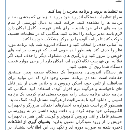
کنید.
به تنظیمات بروید و برنامه مخرب را پیدا کنید
سراغ تنظیمات دستگاه اندروید خود بروید. تا زمانی که بخشی به نام
برنامه ها را مشاهده کنید، حرکت کنید. به دنبال فهرستی از تمام
برنامه های فعلی خود باشید - برای یافتن فهرست کامل امکان دارد
لازم باشد مدیر برنامه را انتخاب کنید. هنگامی که در تنظیمات هستید،
حرکت کنید تا برنامه آلوده را در مرکز مشکلات خود پیدا کنید.
به آسانی حذف را انتخاب کنید و دستگاه اندروید شما باید برنامه مورد
نظر را حذف کند. همینطور ایده خوبی است که فهرست برنامه های
خویش را مرور کنید و بارگیری های مشکوک دیگر را حذف کنید، اگر
قبلاً به این فهرست نگاه نکرده اید، امکان دارد از برخی موارد عجیب
دستگاه شما روی آن تعجب کنید.
هر دستگاه اندرویدی، مخصوصاً یک دستگاه صدمه پذیر، مستحق
حفاظت است. تعدادی برنامه امنیتی وجود دارد که می توانید برای
محافظت از تلفن خود، اسکن ویروس ها و خلاص شدن از شر فایل
های ناخواسته و هرگونه نرم افزار آلوده، استفاده کنید. هنگامی که
برنامه حذف برنامه دستی را به صورت دستی تمام کردید، یک برنامه
امنیتی را دانلود کنید تا به مراقبت از هرگونه مسائل آینده کمک نماید.
همینطور لازم است همواره به اخطارهای احتمالی مرورگر و تجهیزات
الکترونیکی خود توجه کرده و با دقت ویژه داشتن در به روزرسانی
سیستم عامل و آنتی ویروس کامپیوتر و گوشی تلفن همراه، تجهیزات
خویش را از ورود نفوذگران مصون بدارید.
پشتیبان گیری از اطلاعات
ذخیره شده
به صورت دوره ای و نگهداری این اطلاعات پشتیبان در