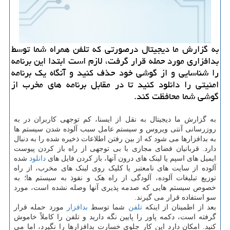
به گزارش ما دیجیتال درصورتی كه تلفن همراه شما توسط
بدافزاری مورد حمله قرار گرفت، لازم است ابتدا این برنامه
را شناسایی و از گوشی خود حذف كنید و آنگاه یك برنامه
امنیتی را دانلود كنید تا در مقابل برنامه های مخرب از
گوشی شما محافظت كند.
به گزارش ما دیجیتال به نقل از ایسنا، کم توجهی کاربران در به
روزرسانی آنتی ویروس و سیستم عامل سبب آلوده شدن سیستم ها
به بدافزارها می شود که از بین رفتن اطلاعات ذخیره شده را به دنبال
دارد. قربانیان فضای مجازی با بی توجهی از راه باز کردن پیوست
ایمیل های اسپم یا لینک های درون آنها، باز کردن فایل های
دانلود
شده
آلوده از سایت های نامعتبر یا کلیک روی لینک های مخرب، از راه
توزیع تبلیغات آلوده، آلودگی از راه هک و نفوذ به سیستم ها؛ به
خصوص سیستم هایی که صدمه پذیری آنها وصله نشده است، مورد
سو استفاده قرار می گیرند.
بعد از اطمینان از اینکه
تلفن
شما توسط
بدافزار
مورد حمله قرار
گرفته است، دکمه پاور را پایین نگه دارید و تلفن را کاملاً خاموش
کنید. امکان دارد این کار جلوی خسارت بدافزارها را نگیرد، اما می