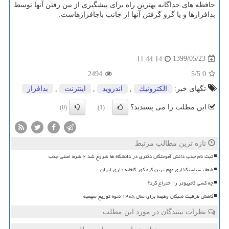
حافظه های جداگانه بهترین راه برای پیشگیری از بین رفتن آنها توسط
بدافزارها و یا گرو گرفتن آنها از جانب باجافزارهاست.
1399/05/23
11:44:14
2494
/5
5.0
تگهای خبر:
الكترونیك
,
اندروید
,
اینترنت
,
بدافزار
این مطلب را می پسندید؟
(0)
(1)
تازه ترین مطالب مرتبط
ثبت نام جذب دانش آموختگان دکتری در دانشگاه ها شروع شد ۲ شرط اصلی جذب
ضعف سیاستگذاری مهم ترین گره کور گلخانه داری ایران
چه کسی کامپیوتر را اختراع کرد؟
کاهش ظرفیت نخبگان وظیفه برای سال ۱۴۰۵ نحوه توزیع سهمیه
نظرات بینندگان در مورد این مطلب