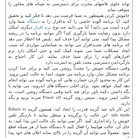
تواند جلوی تلاشهای مخرب برای دسترسی به شبکه های مجاور را
متوقف نماید.
خاموش کردن همینطور به شما فرصت می دهد تا فکر کنید و تحقیق
کنید. آیا برنامه آلوده خاصی را که بدافزار را به
دستگاه
شما وارد
کرده است می دانید؟ آیا می دانید چه نوع
نرم افزار
دیگری امکان
دارد بدون رضایت شما بارگیری کند؟ اگر نتوانید برنامه را در ریشه
مشکل پیدا کنید، نمی توانید آنرا حذف کنید. پلیس فتا اخطار می دهد
که برنامه های ضدبدافزار می توانند به شناسایی مواردی که سبب
ایجاد مشکلات شما می شوند کمک کنند و حتی امکان دارد نرم
افزارهای آلوده را برای شما حذف نمایند. این کار احتیاج به
بازگرداندن دسترسی مجدد تلفن به اینترنت دارد.
وقتی دستگاه خویش را مجدداً روشن می کنید و برای جدا کردن
برنامه مشکل ساز، وارد برنامه می شوید، ابتدا به حالت ایمن بروید.
این کار به محدود کردن خسارت هایی که برنامه آلوده می تواند انجام
دهد کمک خواهد نمود. برای اغلب دستگاه های اندروید، می توانید با
نگه داشتن دکمه پاور برای چند ثانیه وقتی دستگاه روشن است، به
حالت ایمن بروید، سپس روی گزینه Power off ضربه بزنید و نگه
دارید.
این کار باید چند گزینه قدرت را ایجاد کند، همچون گزینه Reboot to
safe mode. این حالت را برگزیده و منتظر بمانید تا باردیگر تلفن
خویش را راه اندازی کنید. اگر نمی توانید یک حالت امن پیدا کنید، به
جای آن، حالت هواپیما را فعال کنید تا دستگاه شما از هر شبکه قطع
شود. معمولاً می توانید آن گزینه را در بالای سایه اعلان های خود پیدا