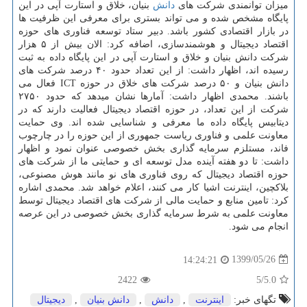
میزان توانمندی شرکت های
دانش
بنیان، خلاق و استارت آپی در این
پایگاه مشخص شده و می تواند بستری برای معرفی این ظرفیت ها
در بازار اقتصادی کشور باشد. دبیر ستاد توسعه فناوری های حوزه
اقتصاد دیجیتال و هوشمندسازی، اضافه کرد: الان بیش از ۵ هزار
شرکت دانش بنیان و خلاق و استارت آپی در این پایگاه داده به ثبت
رسیده اند، اظهار داشت: از این تعداد حدود ۴۰ درصد شرکت های
دانش بنیان و ۵۰ درصد شرکت های خلاق در حوزه ICT فعال می
باشند. محمدی اظهار داشت: آمارها نشان میدهد که حدود ۲۷۵۰
شرکت از این تعداد، در حوزه اقتصاد دیجیتال فعالیت دارند که در
دیتابیس پایگاه داده ما معرفی و شناسایی شده اند. وی حمایت
معاونت علمی و فناوری ریاست جمهوری از این حوزه را در چارچوب
فاند، مستلزم سرمایه گذاری بخش خصوصی عنوان نمود و اظهار
داشت: تا دو هفته آینده مدل توسعه ای و حمایتی ما از شرکت های
حوزه اقتصاد دیجیتال که روی فناوری های نو مانند هوش مصنوعی،
بلاکچین، اینترنت اشیا کار می کنند، اعلام خواهد شد. محمدی اشاره
کرد: تامین منابع و حمایت مالی از شرکت های اقتصاد دیجیتال توسط
معاونت علمی به شرط سرمایه گذاری بخش خصوصی در این عرصه
انجام می شود.
1399/05/26
14:24:21
2422
/5
5.0
تگهای خبر:
اینترنت
,
دانش
,
دانش بنیان
,
دیجیتال