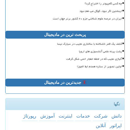
چه کسی کامپیوتر را اختراع کرد؟
اینشتین اگر نبود، گوگل مپ هم نبود
ایران در عرصه علوم شناختی جزو ۲۰ کشور برتر جهان است
پربحث ترین در مادیجیتال
کشف یک قمر ناشناخته با ساختاری عجیب در سیارک نیسا
پشت پرده علمی آتشسوزی های اروپا
آلیاژی عجیب که در لحظه انفجار اتمی شکل گرفت
اولین تصویر از ستاره همدم ابط الجوزا
جدیدترین در مادیجیتال
تگها
دانش
شركت
خدمات
اینترنت
آموزش
رپورتاژ
اپراتور
آنلاین