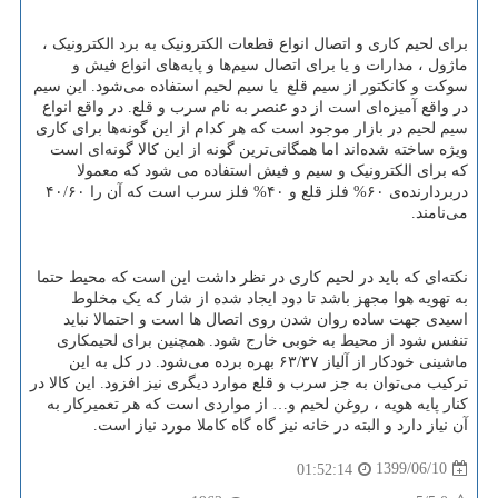
برای لحیم کاری و اتصال انواع قطعات الکترونیک به برد الکترونیک ،
ماژول ، مدارات و یا برای اتصال سیم‌ها و پایه‌های انواع فیش و
سوکت و کانکتور از سیم قلع یا سیم لحیم استفاده می‌شود. این سیم
در واقع آمیزه‌ای است از دو عنصر به نام سرب و قلع. در واقع انواع
سیم لحیم در بازار موجود است که هر کدام از این گونه‌ها برای کاری
ویژه ساخته شده‌اند اما همگانی‌ترین گونه از این کالا گونه‌ای است
که برای الکترونیک و سیم و فیش استفاده می شود که معمولا
دربردارنده‌ی
۶۰%
فلز قلع و
۴۰%
فلز سرب است که آن را
۴۰/۶۰
می‌نامند.
نکته‌ای که باید در لحیم‌ کاری در نظر داشت این است که محیط حتما
به تهویه هوا مجهز باشد تا دود ایجاد شده از شار که یک مخلوط
اسیدی جهت ساده روان شدن روی اتصال ها است و احتمالا نباید
تنفس شود از محیط به خوبی خارج شود. همچنین برای لحیمکاری
ماشینی خودکار از آلیاز
۶۳/۳۷
بهره برده می‌شود. در کل به این
ترکیب می‌توان به جز سرب و قلع موارد دیگری نیز افزود. این کالا در
کنار پایه هویه ، روغن لحیم و… از مواردی است که هر تعمیرکار به
آن نیاز دارد و البته در خانه نیز گاه گاه کاملا مورد نیاز است.
1399/06/10
01:52:14