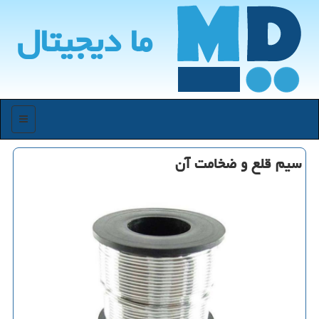
ما دیجیتال
منو
سیم قلع و ضخامت آن