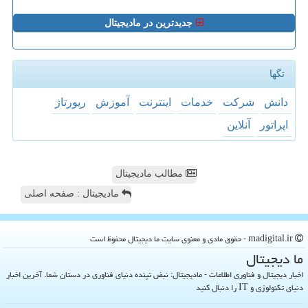
جدیدترین در مادیجیتال
تگها
دانش
شركت
خدمات
اینترنت
آموزش
رپورتاژ
اپراتور
آنلاین
مطالب مادیجیتال
مادیجیتال : صفحه اصلی
madigital.ir - حقوق مادی و معنوی سایت ما دیجیتال محفوظ است
ما دیجیتال
اخبار دیجیتال و فناوری اطلاعات - مادیجیتال: نبض تپنده دنیای فناوری در دستان شما. آخرین اخبار
دنیای تکنولوژی و IT را دنبال کنید