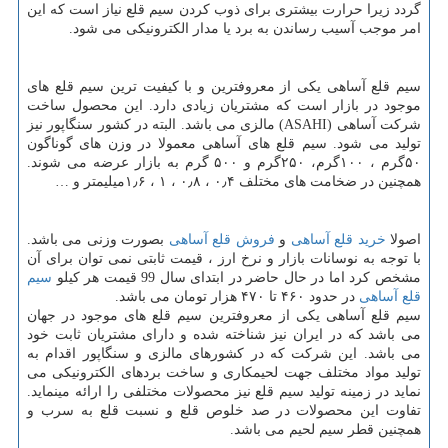
گردد زیرا حرارت بیشتری برای ذوب کردن سیم قلع نیاز است که این
امر موجب آسیب رساندن به برد یا مدار الکترونیکی می شود.
سیم قلع آساهی یکی از معروفترین و با کیفیت ترین سیم قلع های
موجود در بازار است که مشتریان زیادی دارد. این محصول ساخت
شرکت آساهی (
ASAHI
) مالزی می باشد. البته در کشور سنگاپور نیز
تولید می شود. سیم قلع های آساهی معمولا در وزن های گوناگون
۵۰گرم ، ۱۰۰گرم، ۲۵۰گرم و ۵۰۰ گرم به بازار عرضه می شوند.
همچنین در ضخامت های مختلف ۰٫۴ ، ۰٫۸ ، ۱ ، ۱٫۶میلیمتر و …
اصولا
خرید قلع آساهی
و
فروش قلع آساهی
بصورت وزنی می باشد.
با توجه به نوسانات بازار و نرخ ارز ، قیمت ثابتی نمی توان برای آن
مشخص کرد اما در حال حاضر در ابتدای سال 99 قیمت هر کیلو
سیم
قلع آساهی
در حدود ۴۶۰ تا ۴۷۰ هزار تومان می باشد.
سیم قلع آساهی یکی از معروفترین سیم قلع های موجود در جهان
می باشد که در ایران نیز شناخته شده و دارای مشتریان ثابت خود
می باشد. این شرکت که در کشورهای مالزی و سنگاپور اقدام به
تولید مواد مختلف جهت لحیمکاری و ساخت بردهای الکترونیکی می
نماید در زمینه تولید سیم قلع نیز محصولات مختلفی را ارائه مینماید.
تفاوت این محصولات در صد خلوص قلع و نسبت قلع به سرب و
همچنین قطر سیم لحیم می باشد.