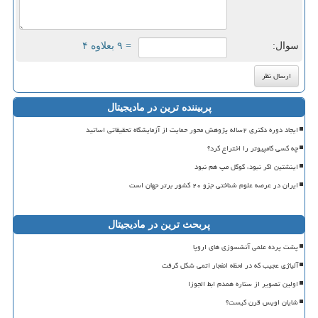
سوال:
= ۹ بعلاوه ۴
پربیننده ترین در مادیجیتال
ایجاد دوره دکتری ۲ساله پژوهش محور حمایت از آزمایشگاه تحقیقاتی اساتید
چه کسی کامپیوتر را اختراع کرد؟
اینشتین اگر نبود، گوگل مپ هم نبود
ایران در عرصه علوم شناختی جزو ۲۰ کشور برتر جهان است
پربحث ترین در مادیجیتال
پشت پرده علمی آتشسوزی های اروپا
آلیاژی عجیب که در لحظه انفجار اتمی شکل گرفت
اولین تصویر از ستاره همدم ابط الجوزا
شایان اویس قرن کیست؟