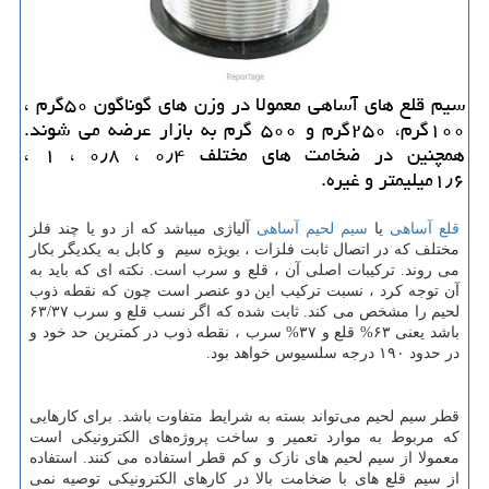
سیم قلع های آساهی معمولا در وزن های گوناگون ۵۰گرم ،
۱۰۰گرم، ۲۵۰گرم و ۵۰۰ گرم به بازار عرضه می شوند.
همچنین در ضخامت های مختلف ۰٫۴ ، ۰٫۸ ، ۱ ،
۱٫۶میلیمتر و غیره.
قلع آساهی
یا
سیم لحیم آساهی
آلیاژی میباشد که از دو یا چند فلز
مختلف که در اتصال ثابت فلزات ، بویژه سیم و کابل به یکدیگر بکار
می روند. ترکیبات اصلی آن ، قلع و سرب است. نکته ای که باید به
آن توجه کرد ، نسبت ترکیب این دو عنصر است چون که نقطه ذوب
لحیم را مشخص می کند. ثابت شده که اگر نسب قلع و سرب ۶۳/۳۷
باشد یعنی ۶۳% قلع و ۳۷% سرب ، نقطه ذوب در کمترین حد خود و
در حدود ۱۹۰ درجه سلسیوس خواهد بود.
قطر سیم لحیم می‌تواند بسته به شرایط متفاوت باشد. برای کارهایی
که مربوط به موارد تعمیر و ساخت پروژه‌های الکترونیکی است
معمولا از سیم لحیم های نازک و کم قطر استفاده می کنند. استفاده
از سیم قلع های با ضخامت بالا در کارهای الکترونیکی توصیه نمی