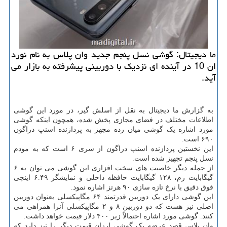
ما دیجیتال: گوشی نسل پنجم جدید وان پلاس به نام نورد
ان 10 در آینده ای نزدیك با دوربینی پیشرفته به بازار می
آید.
به گزارش ما دیجیتال به نقل از اسلش گیر، در مورد این گوشی
اطلاعات مختلف در فضای مجازی پخش شده، همچون اینکه گوشی
مورد اشاره یک گوشی میان رده مجهز به پردازنده اسنپ دراگون
۶۹۰ است.
این نخستین پردازنده اسنپ دراگون از سری ۶ است که به مودم
نسل پنجم تجهیز شده است.
از جمله دیگر خاصیت های سخت افزاری این گوشی می توان به ۶
گیگابایت رم، ۱۲۸ گیگابایت حافظه داخلی و نمایشگر ۶.۴۹ اینچی
فوق دقیق با نرخ تازه سازی ۹۰ هرتز اشاره نمود.
این گوشی دارای یک دوربین قدرتمند ۶۴ مگاپیکسلی بعنوان دوربین
اصلی نیز هست که دو دوربین ۸ و ۲ مگاپیکسلی آنرا همراهی می
کنند. گوشی مورد اشاره احتمالاً زیر ۴۰۰ دلار قیمت خواهد داشت.
وان پلاس قصد عرضه یک گوشی ارزان قیمت دیگر را نیز دارد که