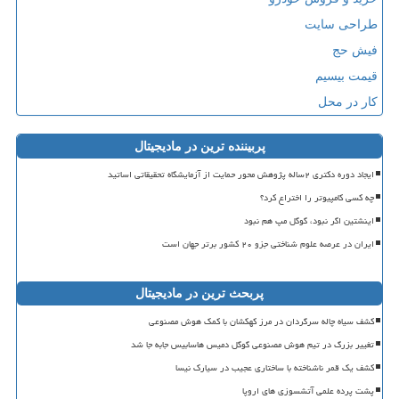
طراحی سایت
فیش حج
قیمت بیسیم
کار در محل
پربیننده ترین در مادیجیتال
ایجاد دوره دکتری ۲ساله پژوهش محور حمایت از آزمایشگاه تحقیقاتی اساتید
چه کسی کامپیوتر را اختراع کرد؟
اینشتین اگر نبود، گوگل مپ هم نبود
ایران در عرصه علوم شناختی جزو ۲۰ کشور برتر جهان است
پربحث ترین در مادیجیتال
کشف سیاه چاله سرگردان در مرز کهکشان با کمک هوش مصنوعی
تغییر بزرگ در تیم هوش مصنوعی گوگل دمیس هاسابیس جابه جا شد
کشف یک قمر ناشناخته با ساختاری عجیب در سیارک نیسا
پشت پرده علمی آتشسوزی های اروپا