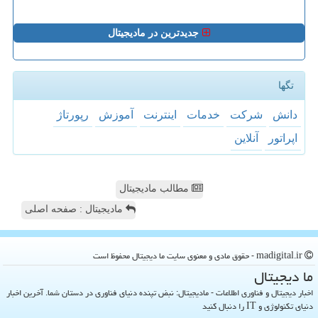
جدیدترین در مادیجیتال
تگها
دانش
شركت
خدمات
اینترنت
آموزش
رپورتاژ
اپراتور
آنلاین
مطالب مادیجیتال
مادیجیتال : صفحه اصلی
madigital.ir - حقوق مادی و معنوی سایت ما دیجیتال محفوظ است
ما دیجیتال
اخبار دیجیتال و فناوری اطلاعات - مادیجیتال: نبض تپنده دنیای فناوری در دستان شما. آخرین اخبار
دنیای تکنولوژی و IT را دنبال کنید