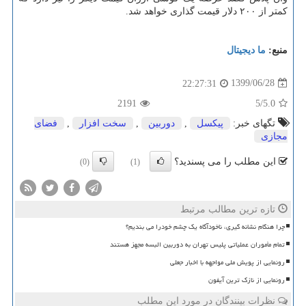
کمتر از ۲۰۰ دلار قیمت گذاری خواهد شد.
منبع:
ما دیجیتال
1399/06/28
22:27:31
2191
/5
5.0
تگهای خبر:
پیكسل
,
دوربین
,
سخت افزار
,
فضای
مجازی
این مطلب را می پسندید؟
(0)
(1)
تازه ترین مطالب مرتبط
چرا هنگام نشانه گیری، ناخودآگاه یک چشم خودرا می بندیم؟
تمام مأموران عملیاتی پلیس تهران به دوربین البسه مجهز هستند
رونمایی از پویش ملی مواجهه با اخبار جعلی
رونمایی از نازک ترین آیفون
نظرات بینندگان در مورد این مطلب