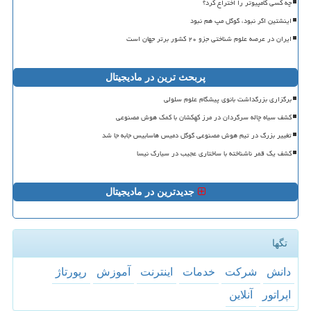
چه کسی کامپیوتر را اختراع کرد؟
اینشتین اگر نبود، گوگل مپ هم نبود
ایران در عرصه علوم شناختی جزو ۲۰ کشور برتر جهان است
پربحث ترین در مادیجیتال
برگزاری بزرگداشت بانوی پیشگام علوم سلولی
کشف سیاه چاله سرگردان در مرز کهکشان با کمک هوش مصنوعی
تغییر بزرگ در تیم هوش مصنوعی گوگل دمیس هاسابیس جابه جا شد
کشف یک قمر ناشناخته با ساختاری عجیب در سیارک نیسا
جدیدترین در مادیجیتال
تگها
دانش
شركت
خدمات
اینترنت
آموزش
رپورتاژ
اپراتور
آنلاین