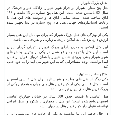
هتل بزرگ شیراز
هتل پنج ستاره شیراز بر فراز شهر شیراز، زادگاه هنر و فرهنگ در
سال 92 تاسیس شده است. این هتل پنج ستاره در 13 طبقه و 158
اتاق ساخته شده است. تمامی اتاق ها و سوئیت های این هتل با
رعایت استانداردهای جهانی هتل های پنج ستاره در دنیا تجهیز شده
است.
یکی از ویژگی های هتل بزرگ شیراز که برای مهمانان این هتل بسیار
ارزش دارد نزدیکی به اماکن تاریخی، زیارتی و تفریحی می باشد.
این هتل لوکس و مدرن دارای بزرگ ترین رستوران گردان ایران
است. این هتل با توجه به واقع شدن در یکی از بهترین بخش های
شهر شیراز یعنی ورودی شمال شیراز یا همان دروازه قرآن از همان
ابتدا توانست توجه مسافرانی که به این شهر می آیند را به خود جلب
کند.
هتل عباسی اصفهان
یکی دیگر از هتل های مطرح و پنج ستاره ایران هتل عباسی اصفهان
است. هتل عباسی یکی از کهن ترین هتل های جهان و همچنین یکی از
بزرگ ترین هتل های ایران نیز می باشد.
هتل عباسی با قدمت حدود 300 سال در خیابان چهارباغ عباسی
اصفهان واقع شده است؛ این هتل با معماری با شکوه و اصیل ایرانی
توانسته عنوان دار کهن ترین هتل در جهان باشد.
در حال حاضر این بنا توانسته به یکی از جاذبه های توریستی ایران