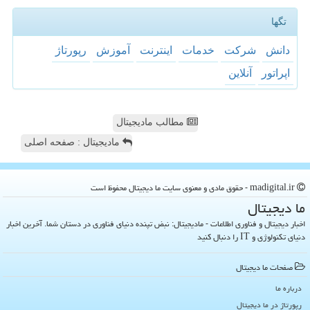
تگها
دانش
شركت
خدمات
اینترنت
آموزش
رپورتاژ
اپراتور
آنلاین
مطالب مادیجیتال
مادیجیتال : صفحه اصلی
madigital.ir - حقوق مادی و معنوی سایت ما دیجیتال محفوظ است
ما دیجیتال
اخبار دیجیتال و فناوری اطلاعات - مادیجیتال: نبض تپنده دنیای فناوری در دستان شما. آخرین اخبار
دنیای تکنولوژی و IT را دنبال کنید
صفحات ما دیجیتال
درباره ما
رپورتاژ در ما دیجیتال