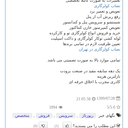
تعمیرات به صورت کاملا تخصصی
نصاب کولرگازی
تعویض و تعمیر برد
رفع ریزش آب از پنل
شستشو و سرویس پنل و کندانسور
تعویض کمپرسور خازن کنتاکتور
خرید و فروش انواع کولرگازی نو و کارکرده
لوله کشی توکار کولرگازی و داکت اسپلیت
تعیین ظرفیت لازم در تمامی برندها
نصاب کولرگازی در تهران
تمامی موارد بالا به صورت تضمینی می باشد.
یک دهه سابقه مفید در صنعت برودت
نازلترین هزینه
کادری مجرب با اخلاق حرفه ای
1399/07/28
21:05:58
1894
/5
5.0
تگهای خبر:
رپورتاژ
,
سرویس
,
فروش
,
متخصص
این مطلب را می پسندید؟
(0)
(1)