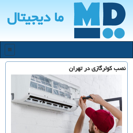
ما دیجیتال
منو
نصب كولرگازی در تهران