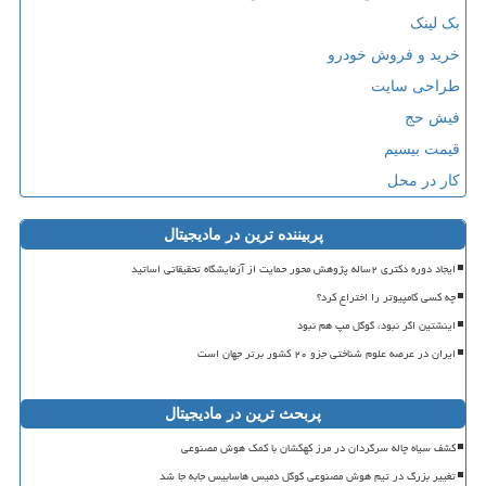
بک لینک
خرید و فروش خودرو
طراحی سایت
فیش حج
قیمت بیسیم
کار در محل
پربیننده ترین در مادیجیتال
ایجاد دوره دکتری ۲ساله پژوهش محور حمایت از آزمایشگاه تحقیقاتی اساتید
چه کسی کامپیوتر را اختراع کرد؟
اینشتین اگر نبود، گوگل مپ هم نبود
ایران در عرصه علوم شناختی جزو ۲۰ کشور برتر جهان است
پربحث ترین در مادیجیتال
کشف سیاه چاله سرگردان در مرز کهکشان با کمک هوش مصنوعی
تغییر بزرگ در تیم هوش مصنوعی گوگل دمیس هاسابیس جابه جا شد