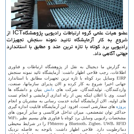
عضو هیات علمی گروه ارتباطات رادیویی پژوهشگاهICT از
شروع به كار آزمایشگاه تائید نمونه سنجش تجهیزات
رادیویی برد كوتاه با تازه ترین متد و مطابق با استاندارد
جهانی آگاهی داد.
به گزارش ما دیجیتال به نقل از پژوهشگاه ارتباطات و فناوری
اطلاعات، رجب فلاحی اظهار داشت: آزمایشگاه تائید نمونه سنجش
EIRP وسایل برد کوتاه با تازه ترین تجهیزات مطابق با استاندارد
جهانی اخیرا شروع به کار کرده و الان پذیرای سازمانها، صنعت،
واردکنندگان، تولیدکنندگان، شرکت های
دانش
بنیان و دانشگاه ها
است. وی با اعلان اینکه پس از راه اندازی آزمایشی و انجام تست
های اولیه، الان آزمایشگاه آماده خدمت رسانی به مشتریان و انجام
پروژه
های سفارشی است، افزود: این آزمایشگاه قابلیت اندازه گیری
حداکثر توان تشعشعی، میزان تداخل فرکانسی و سایر آزمون های
مشخصات رادیویی وسایل برد کوتاه با فناوری های بیسیم نظیر WiFi،
Bluetooth، Zigbee، UWB، RFID و FMstereo را در شرایط محیطی
دما/رطوبت دارد. فلاحی اظهار داشت: باتوجه به فاصله نزدیک