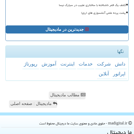
کشف یک قمر ناشناخته با ساختاری عجیب در سیارک نیسا
پشت پرده علمی آتشسوزی های اروپا
جدیدترین در مادیجیتال
تگها
دانش
شركت
خدمات
اینترنت
آموزش
رپورتاژ
اپراتور
آنلاین
مطالب مادیجیتال
مادیجیتال : صفحه اصلی
madigital.ir - حقوق مادی و معنوی سایت ما دیجیتال محفوظ است
ما دیجیتال