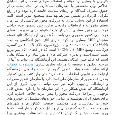
کاربران با وسایل برد کوتاه و استفاده طولانی مدت از آنها، انطباق
حداکثر توان تشعشعی با معیارهای استاندارد، در امتداد پشتیبانی از
حقوق مصرف کنندگان و ارتقای سلامت جامعه لازم بوده و در رفع
نگرانی کاربران و تضمین شرایط بهداشت تشعشع، موثر است. البته
استفاده از این وسایل نیازی به دریافت مجوز فرکانسی از سازمان
تنظیم مقررات و ارتباطات رادیویی ندارد، پس تضمین عدم تداخل
فرکانسی چنین وسایلی پیش از واردات/تولید برای مدیریت فضای
فرکانسی کشور ضروری می باشد. بگفته وی، آزمایشگاه تائید نمونه
سنجش EIRP وسایل برد کوتاه دارای اتاق بدون انعکاسی به ابعاد
۸m×۵m×۳.۵m ‪(L×W×H)‬ و با ایزولاسیون بالای ۱۰۰dB در گستره
فرکانسی وسیع ۱۰MHz تا ۴۰GHz است که در فضای ۲۵۰ متر مربع
نصب شده است و پذیرای شرکت های دانش بنیان و دانشگاه هایی
است که فاقد چنین امکانی هستند. این آزمایشگاه می تواند به آنها از
مرحله تحقیق و توسعه تا مرحله تجاری سازی
محصولات
خدمات
ارائه نماید. عضو هیات علمی گروه ارتباطات رادیویی پژوهشگاه
ارتباطات و فناوری اطلاعات اضافه کرد: حتی واردکننده هایی که نیاز
به دریافت مجوز از سازمان ملی استاندارد یا سازمان تنظیم مقررات
و ارتباطات رادیویی دارند نیز می توانند با بهره گیری از این
آزمایشگاه که نقش همکار برای این سازمان ها را دارد، بخش قابل
توجهی از مراحل دریافت مجوز را پیش ببرند. فلاحی اشاره کرد:
برای تحقق ایران هوشمند در تمامی حوزه های مشتمل بر خودرو های
خودران، بیمارستان های هوشمند، صنعت، کشاورزی و شهرهای
هوشمند، به استفاده گسترده ای از وسایل برد کوتاه نیاز است که با
ورود شبکه ۵G و گسترش IoT این مسأله شتاب بیشتری پیدا