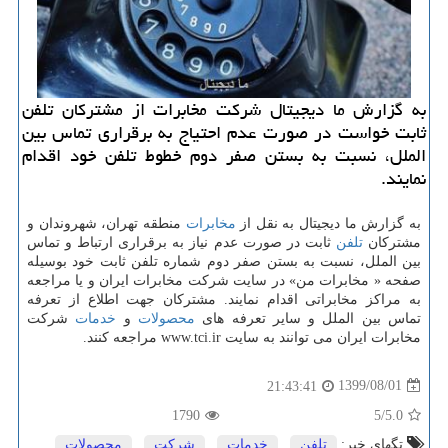
به گزارش ما دیجیتال شركت مخابرات از مشتركان تلفن
ثابت خواست در صورت عدم احتیاج به برقراری تماس بین
الملل، نسبت به بستن صفر دوم خطوط تلفن خود اقدام
نمایند.
به گزارش ما دیجیتال به نقل از
مخابرات
منطقه تهران، شهروندان و
مشترکان
تلفن
ثابت در صورت عدم نیاز به برقراری ارتباط و تماس
بین الملل، نسبت به بستن صفر دوم شماره تلفن ثابت خود بوسیله
صفحه « مخابرات من» در سایت شرکت مخابرات ایران و یا مراجعه
به مراکز مخابراتی اقدام نمایند. مشترکان جهت اطلاع از تعرفه
تماس بین الملل و سایر تعرفه های
محصولات
و
خدمات
شرکت
مخابرات ایران می توانند به سایت www.tci.ir مراجعه کنند.
1399/08/01
21:43:41
1790
/5
5.0
تگهای خبر:
تلفن
,
خدمات
,
شركت
,
محصولات