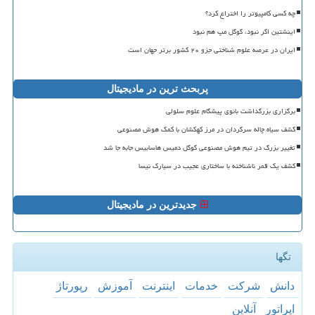
چه کسی کامپیوتر را اختراع کرد؟
اینشتین اگر نبود، گوگل مپ هم نبود
ایران در عرصه علوم شناختی جزو ۲۰ کشور برتر جهان است
پربحث ترین در مادیجیتال
برگزاری بزرگداشت بانوی پیشگام علوم سلولی
کشف سیاه چاله سرگردان در مرز کهکشان با کمک هوش مصنوعی
تغییر بزرگ در تیم هوش مصنوعی گوگل دمیس هاسابیس جابه جا شد
کشف یک قمر ناشناخته با ساختاری عجیب در سیارک نیسا
جدیدترین در مادیجیتال
تگها
دانش
شركت
خدمات
اینترنت
آموزش
رپورتاژ
اپراتور
آنلاین