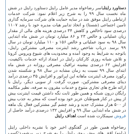
دستاورد رایتل
یاسر رضاخواه مدیر عامل رایتل دستاورد رایتل در شش
ماه نخست سال ۹۹ را به شرح زیر اعلام نمود: شرکت خدمات
ارتباطی رایتل موفق شد در سایه حمایت های شرکت سرمایه گذاری
تامین اجتماعی (شستا) و اتخاذ تدابیر هیات مدیره خود با رشد ۱۱۰۷
درصدی سود ناخالص و کاهش ۳۴ درصدی هزینه های مالی از مقدار
زیان عملیاتی و خالص ۲۳ و ۸۶ میلیارد تومان در شش ماه ابتدایی
سال ۹۸ به سود عملیاتی و خالص ۱۵۶ و ۱۱۰ میلیارد تومان در سال
۹۹ برسد. درباب شاخص رشد اینترنت مصرفی مشترکین رایتل،
باتوجه به شرایط به وجود آمده و محدودیت های شیوع ویروس کرونا
و تلاش شبانه روزی کارکنان رایتل در امتداد ارائه خدمات باکیفیت،
افزایش ۶۲ درصدی بیشینه ترافیک مصرفی روزانه در شش ماه
ابتدای سال ۹۹ نسبت به زمان مشابه در سال ۹۸ و شکسته شدن
رکورد مصرف اینترنت ماهانه این اپراتور و افزایش ۳۵ درصدی درآمد
دیتای مصرفی مشترکین، صورت گرفت. از سویی دیگر، رایتل با
ارائه طرح های تجاری متنوع و خدمات مقرون به صرفه، نظیر مکالمه
رایگان درون شبکه و همین طور ثابت نگه داشتن قیمت اینترنت بیش
از پیش در کنار هموطنان عزیز خود بوده است که منجر به جذب بیش
از ۵۰۰ هزار مشترک جدید و رشد چشم گیر مشترکین فعال یک ماهه
در شش ماه ابتدایی سال ۹۹ و افزایش ۱۳۲ درصدی درآمد حاصل از
فروش
سیمکارت شده است.
اهداف رایتل
رضاخواه همین طور در گفتگوی اخیر خود با نشریه داخلی رایتل
(راینو) افق های پیش روی رایتل را به شرح زیر برشمرد؛کسب