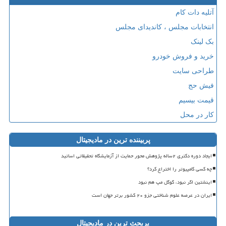
آتلیه دات کام
انتخابات مجلس ، کاندیدای مجلس
بک لینک
خرید و فروش خودرو
طراحی سایت
فیش حج
قیمت بیسیم
کار در محل
پربیننده ترین در مادیجیتال
ایجاد دوره دکتری ۲ساله پژوهش محور حمایت از آزمایشگاه تحقیقاتی اساتید
چه کسی کامپیوتر را اختراع کرد؟
اینشتین اگر نبود، گوگل مپ هم نبود
ایران در عرصه علوم شناختی جزو ۲۰ کشور برتر جهان است
پربحث ترین در مادیجیتال