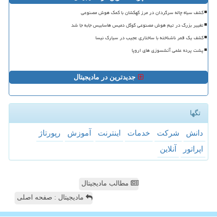
کشف سیاه چاله سرگردان در مرز کهکشان با کمک هوش مصنوعی
تغییر بزرگ در تیم هوش مصنوعی گوگل دمیس هاسابیس جابه جا شد
کشف یک قمر ناشناخته با ساختاری عجیب در سیارک نیسا
پشت پرده علمی آتشسوزی های اروپا
جدیدترین در مادیجیتال
تگها
دانش
شركت
خدمات
اینترنت
آموزش
رپورتاژ
اپراتور
آنلاین
مطالب مادیجیتال
مادیجیتال : صفحه اصلی