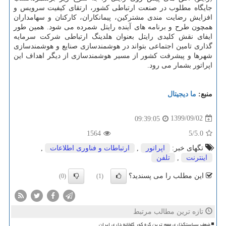
جایگاه مطلوب در صنعت ارتباطی کشور، ارتقای کیفیت سرویس و
افزایش رضایت مندی مشترکین، پیمانکاران، کارکنان و سهامداران
همچون طرح و برنامه های آینده رایتل شمرده می شود. همین طور
ایفای نقش کلیدی رایتل بعنوان هلدینگ ارتباطی شرکت سرمایه
گذاری تامین اجتماعی بتواند در هوشمندسازی صنایع و هوشمندسازی
شهرها و پیشرفت کشور از مسیر هوشمندسازی از دیگر اهداف این
اپراتور بشمار می رود.
منبع:
ما دیجیتال
1399/09/02
09:39:05
1564
/5
5.0
تگهای خبر:
اپراتور
,
ارتباطات و فناوری اطلاعات
,
اینترنت
,
تلفن
این مطلب را می پسندید؟
(0)
(1)
تازه ترین مطالب مرتبط
ضعف سیاستگذاری مهم ترین گره کور گلخانه داری ایران