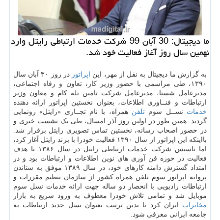
ما دیجیتال: 30 آبان 99 شركت خدمات ارتباطی رایتل وارد
نهمین سال روز آغاز فعالیت خود شد.
به گزارش ما دیجیتال به نقل از مهر، این
اپراتور
در روز ۳۰ آبان سال
۱۳۹۰، طی مراسمی با حضور وزیر کار، تعاون و رفاه اجتماعی،
مدیرعامل شستا، مدیرعامل شرکت تامین تله کام و معاون وزیر
ارتباطات و فنــاوری اطلاعات، بعنوان نخستین اپراتور ارائه دهنده
خدمات
نســل سوم
تلفن
همراه، با نام تجــاری «رایتل» رونمایی
گردید. همین طور در اولین روز آذر امسال، طی یک نشست خبری و
در حضور اصحاب رسانه، نخستین تماس تصویری رایتل برقرار شد.
بااینکه این اپراتور از سال ۱۳۹۰ فعالیت خودرا با برند رایتل آغاز کرد،
اما تاسیس شرکت خدمات ارتباطی رایتل در سال ۱۳۸۶ با هدف
فعالیت در حوزه فن آوری های نوین اطلاعات و ارتباطات بود و در
امتداد گسترش دامنه کارهای خود، در سال ۱۳۸۹ موفق به ستاندن
پروانه اپراتور سوم تلفن همراه کشور از سازمان تنظیم مقررات و
ارتباطات رادیویی با انحصار دو ساله جهت ارائه خدمات نسل سوم
موبایل شد و تمامی تلاش خودرا معطوف به ورود سریع به بازار
مخابرات
ایران کرد تا بدین ترتیب بعنوان نسل جدید ارتباطات به
جامعه ایرانی معرفی شود.