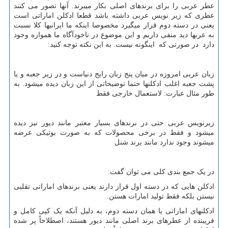
عطر عربی را برای برندهای اصلی بکار میبرند. آنها تصور می کنند
عطری که زیر نویس عربی داشته باشد قطعا ادکلن اماراتی است
یعنی در دسته دوم قرار میگیرد مخصوصا اینکه ما ایرانیها کلا نسبت
به عربها دید منفی داریم و این موضوع در ناخودآگاه ما همواره وجود
دارد در صورتی که اینگونه نیست. به این نکته توجه کنید:
زبان عربی امروزه در میان پنج زبان رایج دنیاست و در زیر جعبه و یا
پشت جعبه اغلب ادکلنها حتما توضیحاتی از این زبان دیده میشود. به
طور مثال عبارت: لاستعمال خارجی فقط
زیرنویس عربی حتی در برندهای بسیار معتبر مانند دیور نیز دیده
میشود و فقط در برخی محصولات که به صورت بوتیکی عرضه
میشوند وجود ندارد مانند برند شنل
در یک جمع بندی کلی می توان گفت:
ادکلن هایی که در دسته اول قرار دارند یعنی برندهای اماراتی تقلبی
نیستن بلکه فقط تولید امارات هستن.
ادکلنهای اماراتی یا همان دسته دوم، به دلیل آنکه یک کپی کامل و
فریبنده از عطرهای برند اصلی مانند دیور هستند، اصطلاحاً پر شده