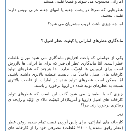
اماراتی محسوب می شوند و قطعاً تقلبی هستند.
عطرهایی که صرفا در پشت جعبه یا انتهای جعبه عربی نویس دارند
تقلبی نیستند.
اما چه چیزی باعث فریب مشتریان می شود؟
ماندگاری عطرهای اماراتی یا کیفیت عطر اصیل ؟
یکی از عواملی که باعث افزایش ماندگاری می شود میزان غلظت
عطر است. امّا ماندگاری عطر آن قدر که برای ما ایرانی ها باارزش
است برای اروپایی ها اهمیّت ندارد. لذا هرچند که عطرهای تولید
کارخانه های اصیل، قاعدتاً می بایست غلظت بالاتری داشته باشند،
امّا ممکن است عطرهای تولید شده در امارات از غلظت بالاتری
نسبت به عطرهای تولید شده در اروپا برخوردار باشند.
چیزی که با اطمینان می شود گفت این است که عطرهای تولید
کارخانه های اصیل (اروپا و آمریکا) از کیفیّت مادّه ی اوّلیّه و رایحه ی
زیباتری برخوردارند. چرا؟
زیرا
کارخانه های اماراتی، برای پایین آوردن قیمت تمام شده، روغن عطر
(عطر رقیق نشده یا ۱۰۰% غلظت) مصرفی خود را از کارخانه های