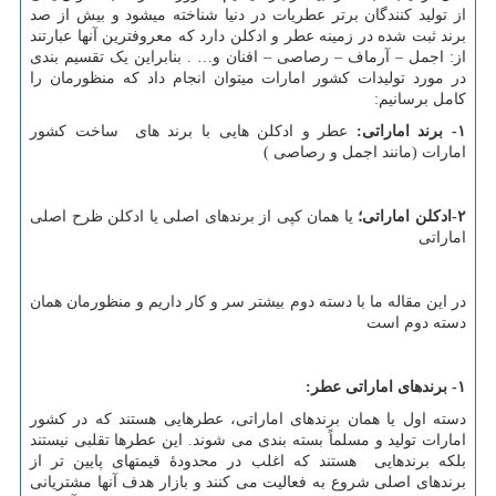
از تولید کنندگان برتر عطریات در دنیا شناخته میشود و بیش از صد
برند ثبت شده در زمینه عطر و ادکلن دارد که معروفترین آنها عبارتند
از: اجمل – آرماف – رصاصی – افنان و… . بنابراین یک تقسیم بندی
در مورد تولیدات کشور امارات میتوان انجام داد که منظورمان را
کامل برسانیم:
۱- برند اماراتی:
عطر و ادکلن هایی با برند های ساخت کشور
امارات (مانند اجمل و رصاصی )
۲-ادکلن اماراتی؛
یا همان کپی از برندهای اصلی یا ادکلن ظرح اصلی
اماراتی
در این مقاله ما با دسته دوم بیشتر سر و کار داریم و منظورمان همان
دسته دوم است
۱- برندهای اماراتی عطر:
دسته اول یا همان برندهای اماراتی، عطرهایی هستند که در کشور
امارات تولید و مسلماً بسته بندی می شوند. این عطرها تقلبی نیستند
بلکه برندهایی هستند که اغلب در محدودۀ قیمتهای پایین تر از
برندهای اصلی شروع به فعالیت می کنند و بازار هدف آنها مشتریانی