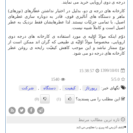
درجه ی دوی اروپایی خرید می نمایند.
کارخانه های درجه ی دو، بدلیل در اختیار نداشتن عطّارهای (نوزهای)
ماهر و دستگاه های آنالیزی قوی، قادر به دوباره سازی عطرهای
اصیل، با تمامی جزئیّات نیستند. لذا عطرهایشان فقط نزدیک به عطر
اصیل است و کاملاً شبیه نیست.
دوّم اینکه موادّ اوّلیه ی مورد استفاده ی کارخانه های درجه دوی
اروپایی، مخصوصاً موادِّ اوّلیّه ی طبیعی که گران اند ممکن است از
نوع ممتاز نباشد و این موجب کاهش کیفیّت رایحه ی روغن عطر
کارخانه های درجه دو می شود.
1399/10/01
15:38:57
1540
/5
5.0
تگهای خبر:
رپورتاژ
,
كیفیت
,
دستگاه
,
شركت
این مطلب را می پسندید؟
(0)
(1)
تازه ترین مطالب مرتبط
کشف آنزیمی که پیری را معکوس می کند