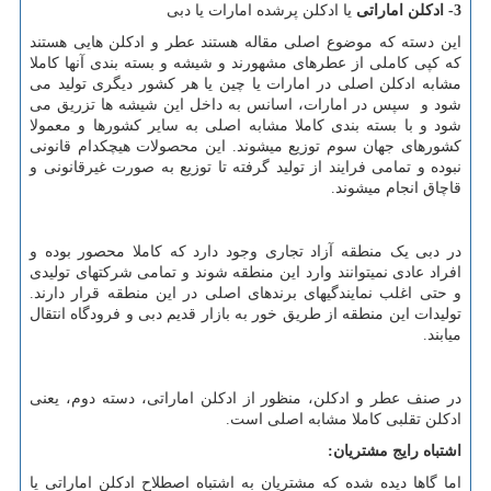
3- ادکلن اماراتی
یا ادکلن پرشده امارات یا دبی
این دسته که موضوع اصلی مقاله هستند عطر و ادکلن هایی هستند
که کپی کاملی از عطرهای مشهورند و شیشه و بسته بندی آنها کاملا
مشابه ادکلن اصلی در امارات یا چین یا هر کشور دیگری تولید می
شود و سپس در امارات، اسانس به داخل این شیشه ها تزریق می
شود و با بسته بندی کاملا مشابه اصلی به سایر کشورها و معمولا
کشورهای جهان سوم توزیع میشوند. این محصولات هیچکدام قانونی
نبوده و تمامی فرایند از تولید گرفته تا توزیع به صورت غیرقانونی و
قاچاق انجام میشوند.
در دبی یک منطقه آزاد تجاری وجود دارد که کاملا محصور بوده و
افراد عادی نمیتوانند وارد این منطقه شوند و تمامی شرکتهای تولیدی
و حتی اغلب نمایندگیهای برندهای اصلی در این منطقه قرار دارند.
تولیدات این منطقه از طریق خور به بازار قدیم دبی و فرودگاه انتقال
میابند.
در صنف عطر و ادکلن، منظور از ادکلن اماراتی، دسته دوم، یعنی
ادکلن تقلبی کاملا مشابه اصلی است.
اشتباه رایج مشتریان:
اما گاها دیده شده که مشتریان به اشتباه اصطلاح ادکلن اماراتی یا