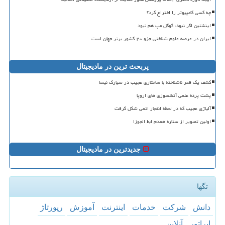
چه کسی کامپیوتر را اختراع کرد؟
اینشتین اگر نبود، گوگل مپ هم نبود
ایران در عرصه علوم شناختی جزو ۲۰ کشور برتر جهان است
پربحث ترین در مادیجیتال
کشف یک قمر ناشناخته با ساختاری عجیب در سیارک نیسا
پشت پرده علمی آتشسوزی های اروپا
آلیاژی عجیب که در لحظه انفجار اتمی شکل گرفت
اولین تصویر از ستاره همدم ابط الجوزا
جدیدترین در مادیجیتال
تگها
دانش
شركت
خدمات
اینترنت
آموزش
رپورتاژ
اپراتور
آنلاین